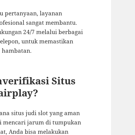
u pertanyaan, layanan
rofesional sangat membantu.
kungan 24/7 melalui berbagai
n telepon, untuk memastikan
 hambatan.
erifikasi Situs
airplay?
na situs judi slot yang aman
rti mencari jarum di tumpukan
at, Anda bisa melakukan