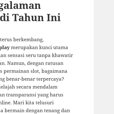
galaman
di Tahun Ini
 terus berkembang,
play
merupakan kunci utama
an sensasi seru tanpa khawatir
an. Namun, dengan ratusan
is permainan slot, bagaimana
g benar-benar terpercaya?
jelajah secara mendalam
an transparansi yang harus
line. Mari kita telusuri
isa bermain dengan tenang dan