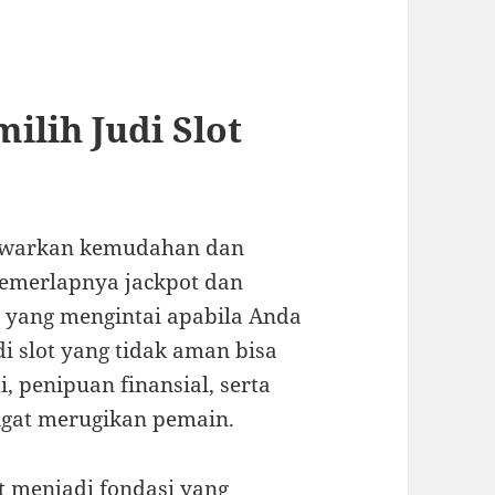
lih Judi Slot
awarkan kemudahan dan
 gemerlapnya jackpot dan
o yang mengintai apabila Anda
di slot yang tidak aman bisa
 penipuan finansial, serta
ngat merugikan pemain.
t
menjadi fondasi yang