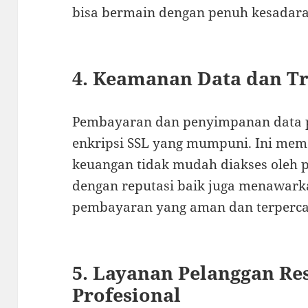
bisa bermain dengan penuh kesadara
4. Keamanan Data dan Tr
Pembayaran dan penyimpanan data
enkripsi SSL yang mumpuni. Ini mema
keuangan tidak mudah diakses oleh p
dengan reputasi baik juga menawark
pembayaran yang aman dan terperca
5. Layanan Pelanggan Re
Profesional