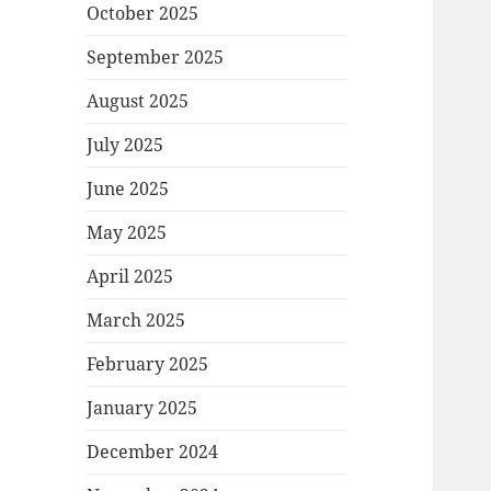
October 2025
September 2025
August 2025
July 2025
June 2025
May 2025
April 2025
March 2025
February 2025
January 2025
December 2024