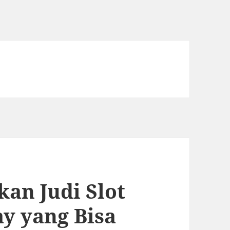
an Judi Slot
y yang Bisa