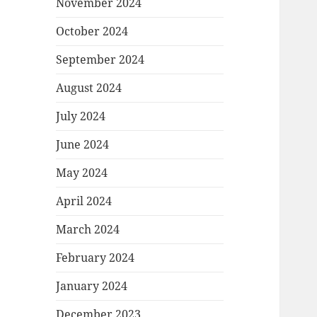
November 2024
October 2024
September 2024
August 2024
July 2024
June 2024
May 2024
April 2024
March 2024
February 2024
January 2024
December 2023