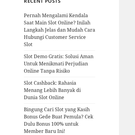
RECENT POSTS
Pernah Mengalami Kendala
Saat Main Slot Online? Inilah
Langkah Jelas dan Mudah Cara
Hubungi Customer Service
Slot
Slot Demo Gratis: Solusi Aman
Untuk Menikmati Perjudian
Online Tanpa Risiko
Slot Cashback: Rahasia
Menang Lebih Banyak di
Dunia Slot Online
Bingung Cari Slot yang Kasih
Bonus Gede Buat Pemula? Cek
Dulu Bonus 100% untuk
Member Baru Ini!