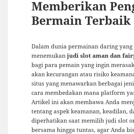
Memberikan Pen
Bermain Terbaik 
Dalam dunia permainan daring yang
menemukan
judi slot aman dan fair
bagi para pemain yang ingin merasak
akan kecurangan atau risiko keaman
situs yang menawarkan berbagai jen
cara membedakan mana platform yan
Artikel ini akan membawa Anda men
tentang aspek keamanan, keadilan, d
diperhatikan saat memilih judi slot on
bersama hingga tuntas, agar Anda b