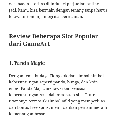
dari badan otoritas di industri perjudian online.
Jadi, kamu bisa bermain dengan tenang tanpa harus
khawatir tentang integritas permainan.
Review Beberapa Slot Populer
dari GameArt
1. Panda Magic
Dengan tema budaya Tiongkok dan simbol-simbol
keberuntungan seperti panda, bunga, dan koin
emas, Panda Magic menawarkan sensasi
keberuntungan Asia dalam sebuah slot. Fitur
utamanya termasuk simbol wild yang memperluas
dan bonus free spins, memudahkan pemain meraih
kemenangan besar.