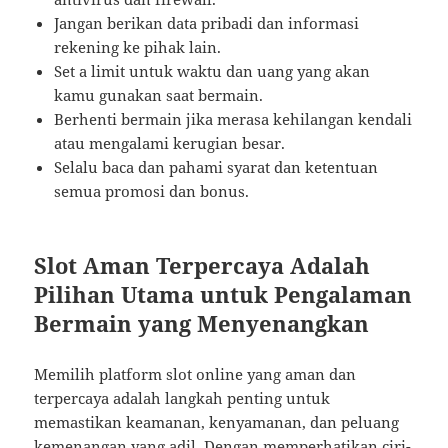
Jangan berikan data pribadi dan informasi
rekening ke pihak lain.
Set a limit untuk waktu dan uang yang akan
kamu gunakan saat bermain.
Berhenti bermain jika merasa kehilangan kendali
atau mengalami kerugian besar.
Selalu baca dan pahami syarat dan ketentuan
semua promosi dan bonus.
Slot Aman Terpercaya Adalah
Pilihan Utama untuk Pengalaman
Bermain yang Menyenangkan
Memilih platform slot online yang aman dan
terpercaya adalah langkah penting untuk
memastikan keamanan, kenyamanan, dan peluang
kemenangan yang adil. Dengan memperhatikan ciri-