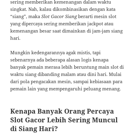
sering memberikan kemenangan dalam waktu
singkat. Nah, kalau dikombinasikan dengan kata
“siang”, maka
Slot Gacor Siang
berarti mesin slot
yang dipercaya sering memberikan jackpot atau
kemenangan besar saat dimainkan di jam-jam siang
hari.
Mungkin kedengarannya agak mistis, tapi
sebenarnya ada beberapa alasan logis kenapa
banyak pemain merasa lebih beruntung main slot di
waktu siang dibanding malam atau dini hari. Mulai
dari pola pengacakan mesin, sampai kebiasaan para
pemain lain yang mempengaruhi peluang menang.
Kenapa Banyak Orang Percaya
Slot Gacor Lebih Sering Muncul
di Siang Hari?