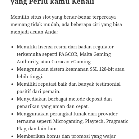
yang Perlu kamu Kenali
Memilih situs slot yang benar-benar terpercaya
memang tidak mudah, ada beberapa ciri yang bisa
menjadi acuan Anda:
Memiliki lisensi resmi dari badan regulator
terkemuka seperti PAGCOR, Malta Gaming
Authority, atau Curacao eGaming.
Menggunakan sistem keamanan SSL 128-bit atau
lebih tinggi.
Memiliki reputasi baik dan banyak testimonial
positif dari pemain.
Menyediakan berbagai metode deposit dan
penarikan yang aman dan cepat.
Menggunakan perangkat lunak dari provider
ternama seperti Microgaming, Playtech, Pragmatic
Play, dan lain-lain.
Memberikan bonus dan promosi yang wajar