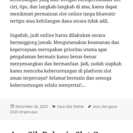
ciri, tips, dan langkah-langkah di atas, kamu dapat
menikmati permainan slot online tanpa khawatir
tertipu atau kehilangan dana secara tidak adil.
Ingatlah, judi online harus dilakukan secara
bertanggung jawab. Mengutamakan keamanan dan
kepercayaan merupakan prioritas utama agar
pengalaman bermain kamu benar-benar
menyenangkan dan bermanfaat. Jadi, sudah siapkah
kamu mencoba keberuntungan di platform slot
aman terpercaya? Selamat bermain dan semoga
keberuntungan selalu menyertai!…
Posted
Categories
Tags
December 26, 2025
Situs Slot Online
situs slot gacor
on
2025 terpercaya