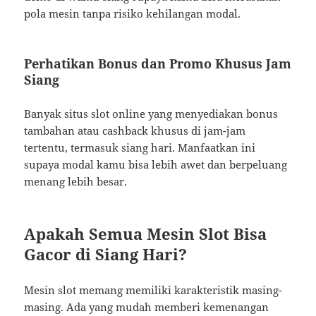
pola mesin tanpa risiko kehilangan modal.
Perhatikan Bonus dan Promo Khusus Jam
Siang
Banyak situs slot online yang menyediakan bonus
tambahan atau cashback khusus di jam-jam
tertentu, termasuk siang hari. Manfaatkan ini
supaya modal kamu bisa lebih awet dan berpeluang
menang lebih besar.
Apakah Semua Mesin Slot Bisa
Gacor di Siang Hari?
Mesin slot memang memiliki karakteristik masing-
masing. Ada yang mudah memberi kemenangan