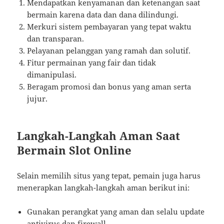
Mendapatkan kenyamanan dan ketenangan saat
bermain karena data dan dana dilindungi.
Merkuri sistem pembayaran yang tepat waktu
dan transparan.
Pelayanan pelanggan yang ramah dan solutif.
Fitur permainan yang fair dan tidak
dimanipulasi.
Beragam promosi dan bonus yang aman serta
jujur.
Langkah-Langkah Aman Saat
Bermain Slot Online
Selain memilih situs yang tepat, pemain juga harus
menerapkan langkah-langkah aman berikut ini:
Gunakan perangkat yang aman dan selalu update
antivirus dan firewall.