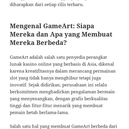
diharapkan dari setiap rilis terbaru.
Mengenal GameArt: Siapa
Mereka dan Apa yang Membuat
Mereka Berbeda?
GameArt adalah salah satu penyedia perangkat
lunak kasino online yang berbasis di Asia, dikenal
karena kreatifitasnya dalam merancang permainan
slot yang tidak hanya menghibur tetapi juga
inovatif. Sejak didirikan, perusahaan ini selalu
berkomitmen menghadirkan pengalaman bermain
yang menyenangkan, dengan grafis berkualitas
tinggi dan fitur-fitur menarik yang membuat
pemain betah berlama-lama.
Salah satu hal yang membuat GameArt berbeda dari