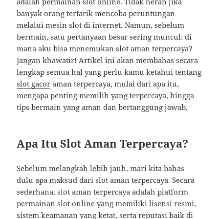
adalah permainan slot online. Tidak heran jika
banyak orang tertarik mencoba peruntungan
melalui mesin slot di internet. Namun, sebelum
bermain, satu pertanyaan besar sering muncul: di
mana aku bisa menemukan slot aman terpercaya?
Jangan khawatir! Artikel ini akan membahas secara
lengkap semua hal yang perlu kamu ketahui tentang
slot gacor
aman terpercaya, mulai dari apa itu,
mengapa penting memilih yang terpercaya, hingga
tips bermain yang aman dan bertanggung jawab.
Apa Itu Slot Aman Terpercaya?
Sebelum melangkah lebih jauh, mari kita bahas
dulu apa maksud dari slot aman terpercaya. Secara
sederhana, slot aman terpercaya adalah platform
permainan slot online yang memiliki lisensi resmi,
sistem keamanan yang ketat, serta reputasi baik di