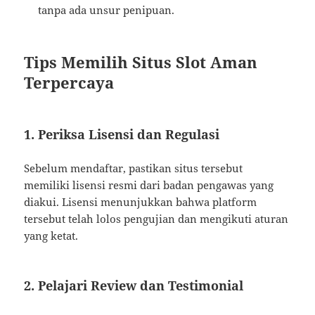
tanpa ada unsur penipuan.
Tips Memilih Situs Slot Aman
Terpercaya
1. Periksa Lisensi dan Regulasi
Sebelum mendaftar, pastikan situs tersebut
memiliki lisensi resmi dari badan pengawas yang
diakui. Lisensi menunjukkan bahwa platform
tersebut telah lolos pengujian dan mengikuti aturan
yang ketat.
2. Pelajari Review dan Testimonial