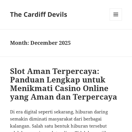
The Cardiff Devils
MENU
AND
WIDGETS
Month:
December 2025
Slot Aman Terpercaya:
Panduan Lengkap untuk
Menikmati Casino Online
yang Aman dan Terpercaya
Di era digital seperti sekarang, hiburan daring
semakin diminati masyarakat dari berbagai
kalangan. Salah satu bentuk hiburan tersebut