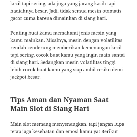
kecil tapi sering, ada juga yang jarang kasih tapi
hadiahnya besar. Jadi, tidak semua mesin otomatis
gacor cuma karena dimainkan di siang hari.
Penting buat kamu memahami jenis mesin yang
kamu mainkan. Misalnya, mesin dengan volatilitas
rendah cenderung memberikan kemenangan kecil
tapi sering, cocok buat kamu yang ingin main santai
di siang hari. Sedangkan mesin volatilitas tinggi
lebih cocok buat kamu yang siap ambil resiko demi
jackpot besar.
Tips Aman dan Nyaman Saat
Main Slot di Siang Hari
Main slot memang menyenangkan, tapi jangan lupa
tetap jaga kesehatan dan emosi kamu ya! Berikut