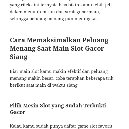
yang rileks ini ternyata bisa bikin kamu lebih jeli
dalam memilih mesin dan strategi bermain,
sehingga peluang menang pun meningkat.
Cara Memaksimalkan Peluang
Menang Saat Main Slot Gacor
Siang
Biar main slot kamu makin efektif dan peluang
menang makin besar, coba terapkan beberapa trik
berikut saat main di waktu siang:
Pilih Mesin Slot yang Sudah Terbukti
Gacor
Kalau kamu sudah punya daftar game slot favorit