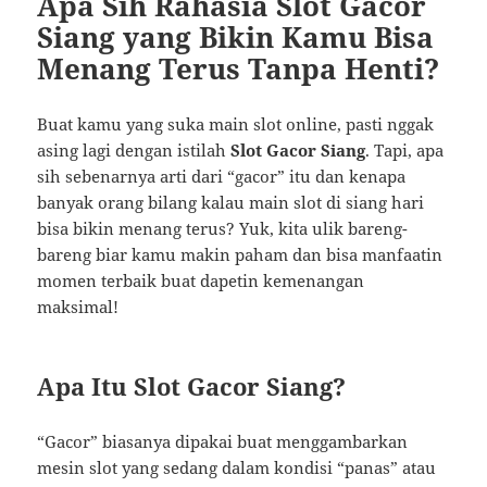
Apa Sih Rahasia Slot Gacor
Siang yang Bikin Kamu Bisa
Menang Terus Tanpa Henti?
Buat kamu yang suka main slot online, pasti nggak
asing lagi dengan istilah
Slot Gacor Siang
. Tapi, apa
sih sebenarnya arti dari “gacor” itu dan kenapa
banyak orang bilang kalau main slot di siang hari
bisa bikin menang terus? Yuk, kita ulik bareng-
bareng biar kamu makin paham dan bisa manfaatin
momen terbaik buat dapetin kemenangan
maksimal!
Apa Itu Slot Gacor Siang?
“Gacor” biasanya dipakai buat menggambarkan
mesin slot yang sedang dalam kondisi “panas” atau