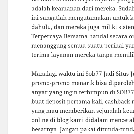
adalah keamanan dari mereka. Sudah
ini sangatlah mengutamakan untuk 
dahulu, dan mereka juga miliki sistem
Terpercaya Bersama handal secara onl
menanggung semua suatu perihal yan
terima layanan mereka tanpa memilih
Manalagi waktu ini Sob77 Jadi Situs 
promo-promo menarik bisa diperoleh 
anyar yang ingin terhimpun di SOB7
buat deposit pertama kali, cashbac
yang mau memberikan sejumlah keun
online di blog kami didalam mencet
besarnya. Jangan pakai ditunda-tund