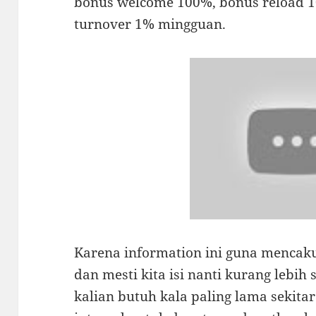
bonus welcome 100%, bonus reload 1
turnover 1% mingguan.
Karena information ini guna mencak
dan mesti kita isi nanti kurang lebih
kalian butuh kala paling lama sekita