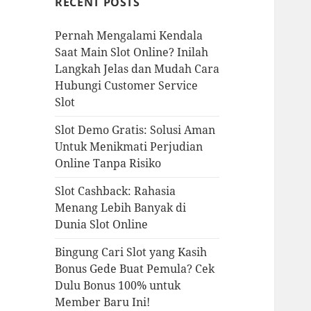
RECENT POSTS
Pernah Mengalami Kendala
Saat Main Slot Online? Inilah
Langkah Jelas dan Mudah Cara
Hubungi Customer Service
Slot
Slot Demo Gratis: Solusi Aman
Untuk Menikmati Perjudian
Online Tanpa Risiko
Slot Cashback: Rahasia
Menang Lebih Banyak di
Dunia Slot Online
Bingung Cari Slot yang Kasih
Bonus Gede Buat Pemula? Cek
Dulu Bonus 100% untuk
Member Baru Ini!