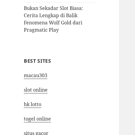
Bukan Sekadar Slot Biasa:
Cerita Lengkap di Balik
Fenomena Wolf Gold dari
Pragmatic Play
BEST SITES
macau303
slot online
hk lotto
togel online
situs gacor