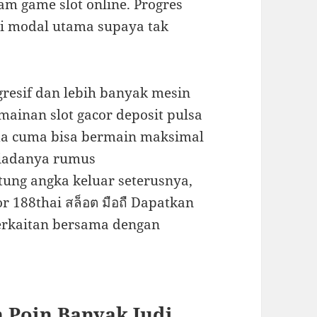
am game slot online. Progres
di modal utama supaya tak
ogresif dan lebih banyak mesin
rmainan slot gacor deposit pulsa
nda cuma bisa bermain maksimal
tiadanya rumus
ung angka keluar seterusnya,
r 188thai สล็อต มือถื Dapatkan
berkaitan bersama dengan
 Poin Banyak Judi