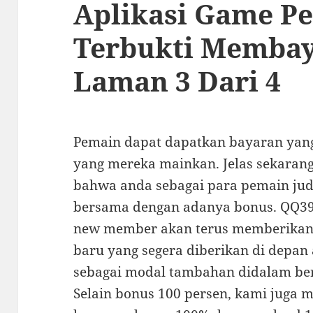
Aplikasi Game Pe
Terbukti Membay
Laman 3 Dari 4
Pemain dapat dapatkan bayaran yang
yang mereka mainkan. Jelas sekarang 
bahwa anda sebagai para pemain jud
bersama dengan adanya bonus. QQ39be
new member akan terus memberika
baru yang segera diberikan di depan
sebagai modal tambahan didalam berm
Selain bonus 100 persen, kami juga 