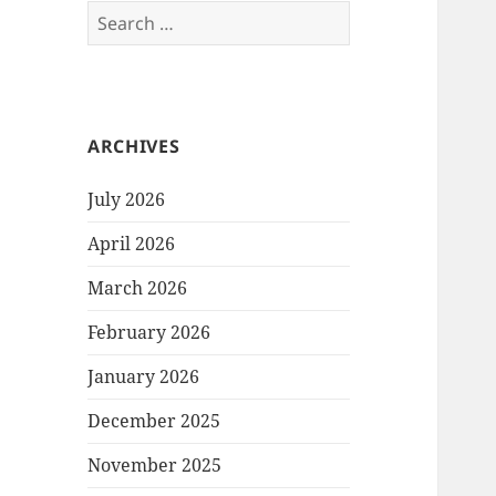
Search
for:
ARCHIVES
July 2026
April 2026
March 2026
February 2026
January 2026
December 2025
November 2025