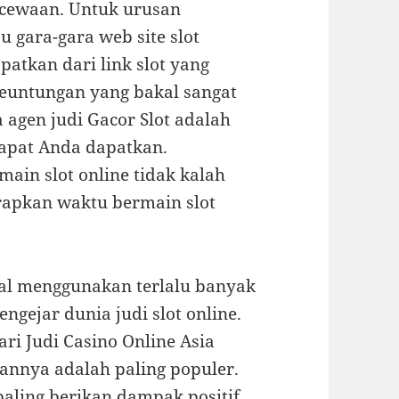
cewaan. Untuk urusan
u gara-gara web site slot
patkan dari link slot yang
keuntungan yang bakal sangat
 agen judi Gacor Slot adalah
apat Anda dapatkan.
in slot online tidak kalah
arapkan waktu bermain slot
kal menggunakan terlalu banyak
ngejar dunia judi slot online.
i Judi Casino Online Asia
annya adalah paling populer.
 paling berikan dampak positif