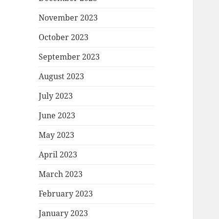
November 2023
October 2023
September 2023
August 2023
July 2023
June 2023
May 2023
April 2023
March 2023
February 2023
January 2023