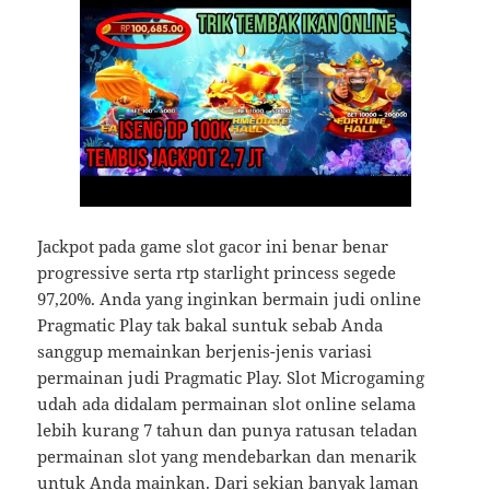
Jackpot pada game slot gacor ini benar benar
progressive serta rtp starlight princess segede
97,20%. Anda yang inginkan bermain judi online
Pragmatic Play tak bakal suntuk sebab Anda
sanggup memainkan berjenis-jenis variasi
permainan judi Pragmatic Play. Slot Microgaming
udah ada didalam permainan slot online selama
lebih kurang 7 tahun dan punya ratusan teladan
permainan slot yang mendebarkan dan menarik
untuk Anda mainkan. Dari sekian banyak laman