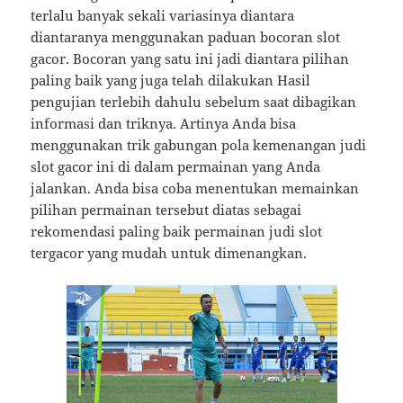
terlalu banyak sekali variasinya diantara
diantaranya menggunakan paduan bocoran slot
gacor. Bocoran yang satu ini jadi diantara pilihan
paling baik yang juga telah dilakukan Hasil
pengujian terlebih dahulu sebelum saat dibagikan
informasi dan triknya. Artinya Anda bisa
menggunakan trik gabungan pola kemenangan judi
slot gacor ini di dalam permainan yang Anda
jalankan. Anda bisa coba menentukan memainkan
pilihan permainan tersebut diatas sebagai
rekomendasi paling baik permainan judi slot
tergacor yang mudah untuk dimenangkan.