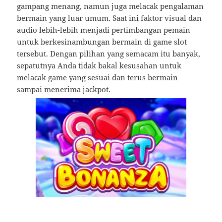
gampang menang, namun juga melacak pengalaman
bermain yang luar umum. Saat ini faktor visual dan
audio lebih-lebih menjadi pertimbangan pemain
untuk berkesinambungan bermain di game slot
tersebut. Dengan pilihan yang semacam itu banyak,
sepatutnya Anda tidak bakal kesusahan untuk
melacak game yang sesuai dan terus bermain
sampai menerima jackpot.