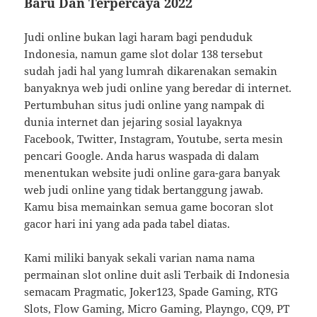
Baru Dan Terpercaya 2022
Judi online bukan lagi haram bagi penduduk
Indonesia, namun game slot dolar 138 tersebut
sudah jadi hal yang lumrah dikarenakan semakin
banyaknya web judi online yang beredar di internet.
Pertumbuhan situs judi online yang nampak di
dunia internet dan jejaring sosial layaknya
Facebook, Twitter, Instagram, Youtube, serta mesin
pencari Google. Anda harus waspada di dalam
menentukan website judi online gara-gara banyak
web judi online yang tidak bertanggung jawab.
Kamu bisa memainkan semua game bocoran slot
gacor hari ini yang ada pada tabel diatas.
Kami miliki banyak sekali varian nama nama
permainan slot online duit asli Terbaik di Indonesia
semacam Pragmatic, Joker123, Spade Gaming, RTG
Slots, Flow Gaming, Micro Gaming, Playngo, CQ9, PT