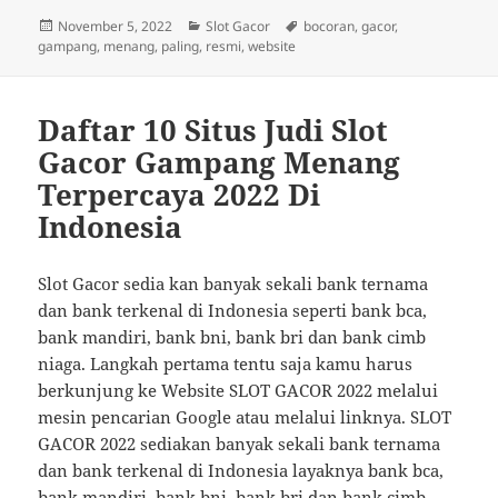
Posted
Categories
Tags
November 5, 2022
Slot Gacor
bocoran
,
gacor
,
on
gampang
,
menang
,
paling
,
resmi
,
website
Daftar 10 Situs Judi Slot
Gacor Gampang Menang
Terpercaya 2022 Di
Indonesia
Slot Gacor sedia kan banyak sekali bank ternama
dan bank terkenal di Indonesia seperti bank bca,
bank mandiri, bank bni, bank bri dan bank cimb
niaga. Langkah pertama tentu saja kamu harus
berkunjung ke Website SLOT GACOR 2022 melalui
mesin pencarian Google atau melalui linknya. SLOT
GACOR 2022 sediakan banyak sekali bank ternama
dan bank terkenal di Indonesia layaknya bank bca,
bank mandiri, bank bni, bank bri dan bank cimb