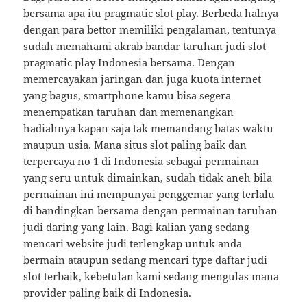
bersama apa itu pragmatic slot play. Berbeda halnya
dengan para bettor memiliki pengalaman, tentunya
sudah memahami akrab bandar taruhan judi slot
pragmatic play Indonesia bersama. Dengan
memercayakan jaringan dan juga kuota internet
yang bagus, smartphone kamu bisa segera
menempatkan taruhan dan memenangkan
hadiahnya kapan saja tak memandang batas waktu
maupun usia. Mana situs slot paling baik dan
terpercaya no 1 di Indonesia sebagai permainan
yang seru untuk dimainkan, sudah tidak aneh bila
permainan ini mempunyai penggemar yang terlalu
di bandingkan bersama dengan permainan taruhan
judi daring yang lain. Bagi kalian yang sedang
mencari website judi terlengkap untuk anda
bermain ataupun sedang mencari type daftar judi
slot terbaik, kebetulan kami sedang mengulas mana
provider paling baik di Indonesia.