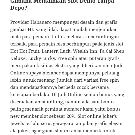
Gimana Memainkan Slot Demo Tanpa
Depo?
Provider Habanero mempunyai desain dan grafis
gambar HD yang tidak dapat mudah menjemukan
mata para pemain. Untuk melacak keberuntungan
terbaik, para pemain bisa berhimpun pada jenis slot
Hot Hot Fruit, Lantern Luck, Wealth Inn, Fa Cai Shen
Deluxe, Lucky Lucky. Free spin atau putaran gratis
merupakan fasilitas ekstra yang diberikan oleh Judi
Online supaya member dapat mempunyai peluang
lebih untuk menang. Jumlah dari variasi free spin
dan mendapatkannya berbeda cocok bersama
ketetapan berlaku. Di Judi Online semua bonus yang
disediakan amat untung, namun ada satu bonus
paling menarik peminat member kami yaitu bonus
new member slot sebesar 20%. Slot online Joker’s
Jewels terlalu seru, gara-gara tampilan grafis elegan
ala joker, agar game slot ini amat menarik untuk