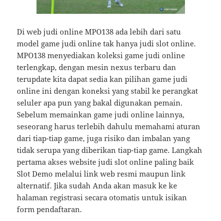
Di web judi online MPO138 ada lebih dari satu
model game judi online tak hanya judi slot online.
MPO138 menyediakan koleksi game judi online
terlengkap, dengan mesin nexus terbaru dan
terupdate kita dapat sedia kan pilihan game judi
online ini dengan koneksi yang stabil ke perangkat
seluler apa pun yang bakal digunakan pemain.
Sebelum memainkan game judi online lainnya,
seseorang harus terlebih dahulu memahami aturan
dari tiap-tiap game, juga risiko dan imbalan yang
tidak serupa yang diberikan tiap-tiap game. Langkah
pertama akses website judi slot online paling baik
Slot Demo melalui link web resmi maupun link
alternatif. Jika sudah Anda akan masuk ke ke
halaman registrasi secara otomatis untuk isikan
form pendaftaran.