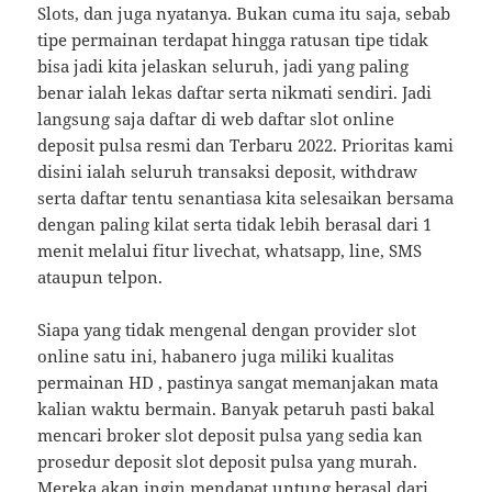
Slots, dan juga nyatanya. Bukan cuma itu saja, sebab
tipe permainan terdapat hingga ratusan tipe tidak
bisa jadi kita jelaskan seluruh, jadi yang paling
benar ialah lekas daftar serta nikmati sendiri. Jadi
langsung saja daftar di web daftar slot online
deposit pulsa resmi dan Terbaru 2022. Prioritas kami
disini ialah seluruh transaksi deposit, withdraw
serta daftar tentu senantiasa kita selesaikan bersama
dengan paling kilat serta tidak lebih berasal dari 1
menit melalui fitur livechat, whatsapp, line, SMS
ataupun telpon.
Siapa yang tidak mengenal dengan provider slot
online satu ini, habanero juga miliki kualitas
permainan HD , pastinya sangat memanjakan mata
kalian waktu bermain. Banyak petaruh pasti bakal
mencari broker slot deposit pulsa yang sedia kan
prosedur deposit slot deposit pulsa yang murah.
Mereka akan ingin mendapat untung berasal dari