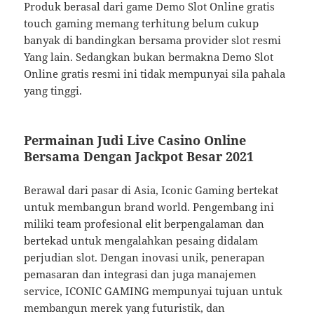
Produk berasal dari game Demo Slot Online gratis
touch gaming memang terhitung belum cukup
banyak di bandingkan bersama provider slot resmi
Yang lain. Sedangkan bukan bermakna Demo Slot
Online gratis resmi ini tidak mempunyai sila pahala
yang tinggi.
Permainan Judi Live Casino Online
Bersama Dengan Jackpot Besar 2021
Berawal dari pasar di Asia, Iconic Gaming bertekat
untuk membangun brand world. Pengembang ini
miliki team profesional elit berpengalaman dan
bertekad untuk mengalahkan pesaing didalam
perjudian slot. Dengan inovasi unik, penerapan
pemasaran dan integrasi dan juga manajemen
service, ICONIC GAMING mempunyai tujuan untuk
membangun merek yang futuristik, dan