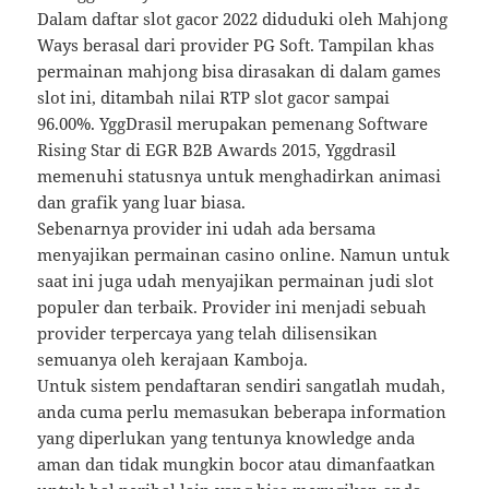
Dalam daftar slot gacor 2022 diduduki oleh Mahjong
Ways berasal dari provider PG Soft. Tampilan khas
permainan mahjong bisa dirasakan di dalam games
slot ini, ditambah nilai RTP slot gacor sampai
96.00%. YggDrasil merupakan pemenang Software
Rising Star di EGR B2B Awards 2015, Yggdrasil
memenuhi statusnya untuk menghadirkan animasi
dan grafik yang luar biasa.
Sebenarnya provider ini udah ada bersama
menyajikan permainan casino online. Namun untuk
saat ini juga udah menyajikan permainan judi slot
populer dan terbaik. Provider ini menjadi sebuah
provider terpercaya yang telah dilisensikan
semuanya oleh kerajaan Kamboja.
Untuk sistem pendaftaran sendiri sangatlah mudah,
anda cuma perlu memasukan beberapa information
yang diperlukan yang tentunya knowledge anda
aman dan tidak mungkin bocor atau dimanfaatkan