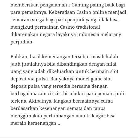
memberikan pengalaman i-Gaming paling baik bagi
para pemainnya. Keberadaan Casino online menjadi
semacam surga bagi para penjudi yang tidak bisa
mengikuti permainan Casino tradisional
dikarenakan negara layaknya Indonesia melarang
perjudian.
Bahkan, hasil kemenangan tersebut masih kalah
jauh jumlahnya bila dibandingkan dengan nilai
uang yang udah dikeluarkan untuk bermain slot
deposit via pulsa. Banyaknya model game slot
deposit pulsa yang tersedia bersama dengan
berbagai macam cii-ciri bisa bikin para pemain judi
terlena. Akibatnya, langkah bermainnya cuma
berdasarkan kesenangan semata dan tanpa
menggunakan pertimbangan atau trik agar bisa
meraih kemenangan.…