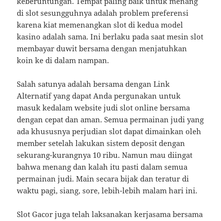
keberuntungan. Tempat paling baik untuk menang
di slot sesungguhnya adalah problem preferensi
karena kiat memenangkan slot di kedua model
kasino adalah sama. Ini berlaku pada saat mesin slot
membayar duwit bersama dengan menjatuhkan
koin ke di dalam nampan.
Salah satunya adalah bersama dengan Link
Alternatif yang dapat Anda pergunakan untuk
masuk kedalam website judi slot online bersama
dengan cepat dan aman. Semua permainan judi yang
ada khususnya perjudian slot dapat dimainkan oleh
member setelah lakukan sistem deposit dengan
sekurang-kurangnya 10 ribu. Namun mau diingat
bahwa menang dan kalah itu pasti dalam semua
permainan judi. Main secara bijak dan teratur di
waktu pagi, siang, sore, lebih-lebih malam hari ini.
Slot Gacor juga telah laksanakan kerjasama bersama