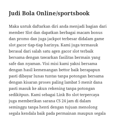
Judi Bola Online/sportsbook
Maka untuk daftarkan diri anda menjadi bagian dari
member Slot dan dapatkan berbagai macam bonus
dan promo dan juga jackpot terbesar didalam game
slot gacor tiap-tiap harinya. Kami juga termasuk
berasal dari salah satu agen gacor slot terbaik
bersama dengan tawarkan fasilitas bermain yang
safe dan nyaman. Visi misi kami yakni bersama
dengan hasil kemenangan bettor baik berapapun
pasti dibayar lunas tuntas tanpa potongan bersama
dengan kisaran proses paling lambat 5 menit dana
pasti masuk ke akun rekening tanpa potongan
sedikitpun. Kami sebagai Link Bo slot terpercaya
juga memberikan sarana CS 24 jam di dalam
seminggu tanpa henti dengan tujuan menolong
segala kendala baik pada permainan maupun segala