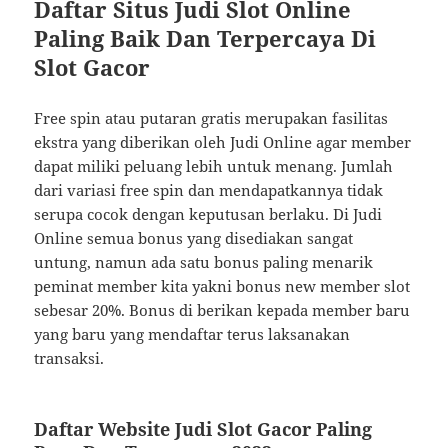
Daftar Situs Judi Slot Online
Paling Baik Dan Terpercaya Di
Slot Gacor
Free spin atau putaran gratis merupakan fasilitas
ekstra yang diberikan oleh Judi Online agar member
dapat miliki peluang lebih untuk menang. Jumlah
dari variasi free spin dan mendapatkannya tidak
serupa cocok dengan keputusan berlaku. Di Judi
Online semua bonus yang disediakan sangat
untung, namun ada satu bonus paling menarik
peminat member kita yakni bonus new member slot
sebesar 20%. Bonus di berikan kepada member baru
yang baru yang mendaftar terus laksanakan
transaksi.
Daftar Website Judi Slot Gacor Paling