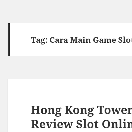
Tag:
Cara Main Game Slo
Hong Kong Tower 
Review Slot Onli