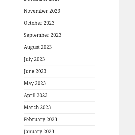
November 2023
October 2023
September 2023
August 2023
July 2023
June 2023
May 2023
April 2023
March 2023
February 2023
January 2023