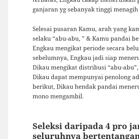
ganjaran yg sebanyak tinggi menagih
Selesai pusaran Kamu, arah yang k
selaku “abu-abu, ” & Kamu pandai be
Engkau mengikat periode secara bel
sebelumnya, Engkau jadi siap meneru
Dikau mengikat distribusi “abu-abu”,
Dikau dapat mempunyai penolong ade
berikut, Dikau hendak pandai mener
mono mengambil.
Seleksi daripada 4 pro j
seluruhnya bertentanga