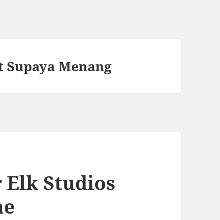
t Supaya Menang
Elk Studios
ne