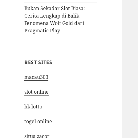
Bukan Sekadar Slot Biasa:
Cerita Lengkap di Balik
Fenomena Wolf Gold dari
Pragmatic Play
BEST SITES
macau303
slot online
hk lotto
togel online
situs gacor