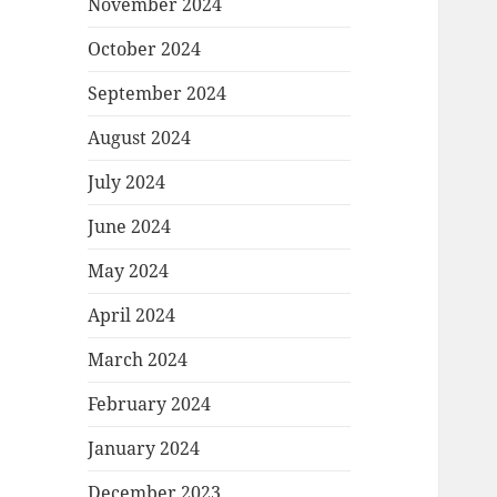
November 2024
October 2024
September 2024
August 2024
July 2024
June 2024
May 2024
April 2024
March 2024
February 2024
January 2024
December 2023