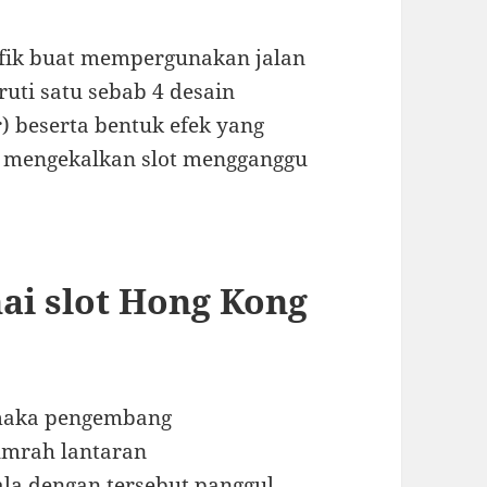
fik buat mempergunakan jalan
uti satu sebab 4 desain
r) beserta bentuk efek yang
a mengekalkan slot mengganggu
ai slot Hong Kong
maka pengembang
lumrah lantaran
la dengan tersebut panggul