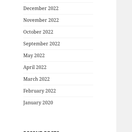
December 2022
November 2022
October 2022
September 2022
May 2022
April 2022
March 2022
February 2022
January 2020