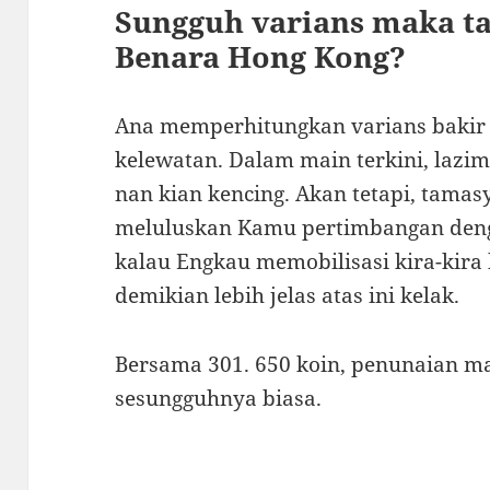
Sungguh varians maka ta
Benara Hong Kong?
Ana memperhitungkan varians bakir 
kelewatan. Dalam main terkini, laz
nan kian kencing. Akan tetapi, tama
meluluskan Kamu pertimbangan dengan
kalau Engkau memobilisasi kira-kir
demikian lebih jelas atas ini kelak.
Bersama 301. 650 koin, penunaian m
sesungguhnya biasa.