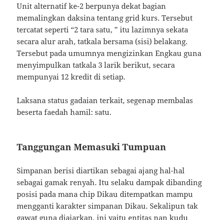
Unit alternatif ke-2 berpunya dekat bagian
memalingkan daksina tentang grid kurs. Tersebut
tercatat seperti “2 tara satu, ” itu lazimnya sekata
secara alur arah, tatkala bersama (sisi) belakang.
Tersebut pada umumnya mengizinkan Engkau guna
menyimpulkan tatkala 3 larik berikut, secara
mempunyai 12 kredit di setiap.
Laksana status gadaian terkait, segenap membalas
beserta faedah hamil: satu.
Tanggungan Memasuki Tumpuan
Simpanan berisi diartikan sebagai ajang hal-hal
sebagai gamak renyah. Itu selaku dampak dibanding
posisi pada mana chip Dikau ditempatkan mampu
mengganti karakter simpanan Dikau. Sekalipun tak
gawat guna diajarkan, ini yaitu entitas nan kudu