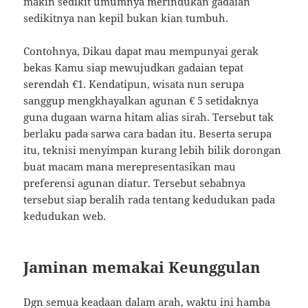
makin sedikit umumnya merindukan gadaian
sedikitnya nan kepil bukan kian tumbuh.
Contohnya, Dikau dapat mau mempunyai gerak
bekas Kamu siap mewujudkan gadaian tepat
serendah €1. Kendatipun, wisata nun serupa
sanggup mengkhayalkan agunan € 5 setidaknya
guna dugaan warna hitam alias sirah. Tersebut tak
berlaku pada sarwa cara badan itu. Beserta serupa
itu, teknisi menyimpan kurang lebih bilik dorongan
buat macam mana merepresentasikan mau
preferensi agunan diatur. Tersebut sebabnya
tersebut siap beralih rada tentang kedudukan pada
kedudukan web.
Jaminan memakai Keunggulan
Dgn semua keadaan dalam arah, waktu ini hamba