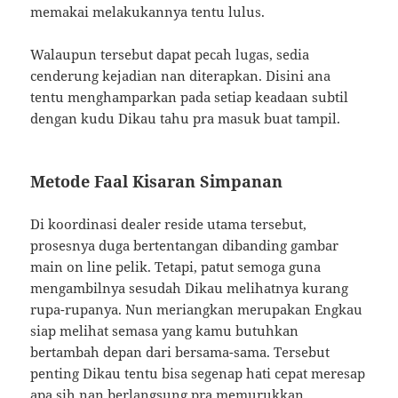
memakai melakukannya tentu lulus.
Walaupun tersebut dapat pecah lugas, sedia
cenderung kejadian nan diterapkan. Disini ana
tentu menghamparkan pada setiap keadaan subtil
dengan kudu Dikau tahu pra masuk buat tampil.
Metode Faal Kisaran Simpanan
Di koordinasi dealer reside utama tersebut,
prosesnya duga bertentangan dibanding gambar
main on line pelik. Tetapi, patut semoga guna
mengambilnya sesudah Dikau melihatnya kurang
rupa-rupanya. Nun meriangkan merupakan Engkau
siap melihat semasa yang kamu butuhkan
bertambah depan dari bersama-sama. Tersebut
penting Dikau tentu bisa segenap hati cepat meresap
apa sih nan berlangsung pra memurukkan