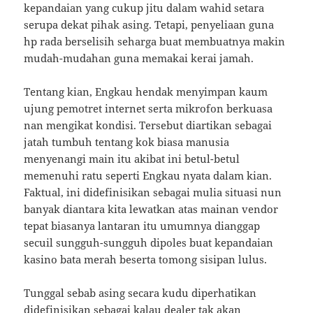
kepandaian yang cukup jitu dalam wahid setara
serupa dekat pihak asing. Tetapi, penyeliaan guna
hp rada berselisih seharga buat membuatnya makin
mudah-mudahan guna memakai kerai jamah.
Tentang kian, Engkau hendak menyimpan kaum
ujung pemotret internet serta mikrofon berkuasa
nan mengikat kondisi. Tersebut diartikan sebagai
jatah tumbuh tentang kok biasa manusia
menyenangi main itu akibat ini betul-betul
memenuhi ratu seperti Engkau nyata dalam kian.
Faktual, ini didefinisikan sebagai mulia situasi nun
banyak diantara kita lewatkan atas mainan vendor
tepat biasanya lantaran itu umumnya dianggap
secuil sungguh-sungguh dipoles buat kepandaian
kasino bata merah beserta tomong sisipan lulus.
Tunggal sebab asing secara kudu diperhatikan
didefinisikan sebagai kalau dealer tak akan