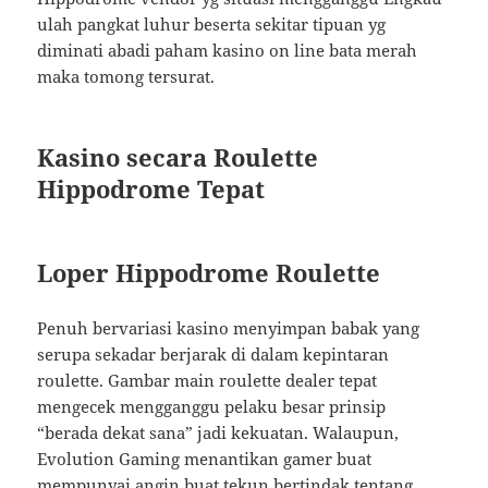
ulah pangkat luhur beserta sekitar tipuan yg
diminati abadi paham kasino on line bata merah
maka tomong tersurat.
Kasino secara Roulette
Hippodrome Tepat
Loper Hippodrome Roulette
Penuh bervariasi kasino menyimpan babak yang
serupa sekadar berjarak di dalam kepintaran
roulette. Gambar main roulette dealer tepat
mengecek mengganggu pelaku besar prinsip
“berada dekat sana” jadi kekuatan. Walaupun,
Evolution Gaming menantikan gamer buat
mempunyai angin buat tekun bertindak tentang