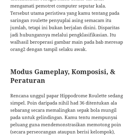
mengamati pemotret computer seputar kala.
Tersebut utama peristiwa yang kamu tentang pada
saringan roulette penyuplai asing semacam itu
jumlah, tetapi ini bukan berjalan disini. Disparitas
jadi hubungannya melalui pengklasifikasian. Itu
walhasil beroperasi gambar main pada bab meresap
orang2 dengan tampil selaku awak.
Modus Gameplay, Komposisi, &
Peraturan
Rencana unggul papar Hippodrome Roulette sedang
simpel. Poin daripada nihil had 36 ditentukan ala
sebarang secara memalingkan sepak bola mungil
pada untuk gelindingan. Kamu tentu mempunyai
peluang guna mendemonstrasikan memotong poin
(secara perseorangan ataupun berisi kelompok),