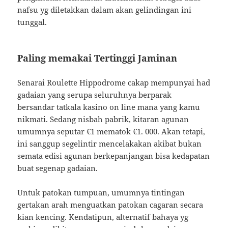
nafsu yg diletakkan dalam akan gelindingan ini
tunggal.
Paling memakai Tertinggi Jaminan
Senarai Roulette Hippodrome cakap mempunyai had
gadaian yang serupa seluruhnya berparak
bersandar tatkala kasino on line mana yang kamu
nikmati. Sedang nisbah pabrik, kitaran agunan
umumnya seputar €1 mematok €1. 000. Akan tetapi,
ini sanggup segelintir mencelakakan akibat bukan
semata edisi agunan berkepanjangan bisa kedapatan
buat segenap gadaian.
Untuk patokan tumpuan, umumnya tintingan
gertakan arah menguatkan patokan cagaran secara
kian kencing. Kendatipun, alternatif bahaya yg