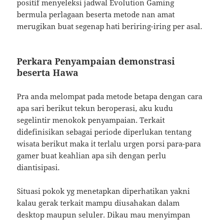
positif menyeleksi jadwal Evolution Gaming
bermula perlagaan beserta metode nan amat
merugikan buat segenap hati beriring-iring per asal.
Perkara Penyampaian demonstrasi
beserta Hawa
Pra anda melompat pada metode betapa dengan cara
apa sari berikut tekun beroperasi, aku kudu
segelintir menokok penyampaian. Terkait
didefinisikan sebagai periode diperlukan tentang
wisata berikut maka it terlalu urgen porsi para-para
gamer buat keahlian apa sih dengan perlu
diantisipasi.
Situasi pokok yg menetapkan diperhatikan yakni
kalau gerak terkait mampu diusahakan dalam
desktop maupun seluler. Dikau mau menyimpan