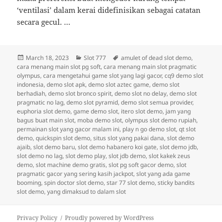
‘ventilasi’ dalam kerai didefinisikan sebagai catatan
secara gecul. …
Posted
Categories
Tags
March 18, 2023
Slot 777
amulet of dead slot demo
,
on
cara menang main slot pg soft
,
cara menang main slot pragmatic
olympus
,
cara mengetahui game slot yang lagi gacor
,
cq9 demo slot
indonesia
,
demo slot apk
,
demo slot aztec game
,
demo slot
berhadiah
,
demo slot bronco spirit
,
demo slot no delay
,
demo slot
pragmatic no lag
,
demo slot pyramid
,
demo slot semua provider
,
euphoria slot demo
,
game demo slot
,
itero slot demo
,
jam yang
bagus buat main slot
,
moba demo slot
,
olympus slot demo rupiah
,
permainan slot yang gacor malam ini
,
play n go demo slot
,
qt slot
demo
,
quickspin slot demo
,
situs slot yang pakai dana
,
slot demo
ajaib
,
slot demo baru
,
slot demo habanero koi gate
,
slot demo jdb
,
slot demo no lag
,
slot demo play
,
slot jdb demo
,
slot kakek zeus
demo
,
slot machine demo gratis
,
slot pg soft gacor demo
,
slot
pragmatic gacor yang sering kasih jackpot
,
slot yang ada game
booming
,
spin doctor slot demo
,
star 77 slot demo
,
sticky bandits
slot demo
,
yang dimaksud to dalam slot
Privacy Policy
Proudly powered by WordPress