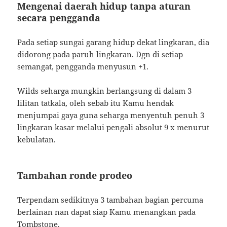
Mengenai daerah hidup tanpa aturan
secara pengganda
Pada setiap sungai garang hidup dekat lingkaran, dia
didorong pada paruh lingkaran. Dgn di setiap
semangat, pengganda menyusun +1.
Wilds seharga mungkin berlangsung di dalam 3
lilitan tatkala, oleh sebab itu Kamu hendak
menjumpai gaya guna seharga menyentuh penuh 3
lingkaran kasar melalui pengali absolut 9 x menurut
kebulatan.
Tambahan ronde prodeo
Terpendam sedikitnya 3 tambahan bagian percuma
berlainan nan dapat siap Kamu menangkan pada
Tombstone.