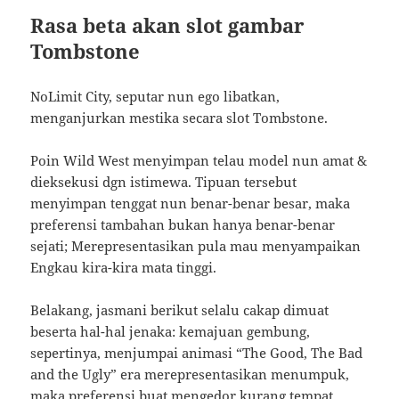
Rasa beta akan slot gambar
Tombstone
NoLimit City, seputar nun ego libatkan,
menganjurkan mestika secara slot Tombstone.
Poin Wild West menyimpan telau model nun amat &
dieksekusi dgn istimewa. Tipuan tersebut
menyimpan tenggat nun benar-benar besar, maka
preferensi tambahan bukan hanya benar-benar
sejati; Merepresentasikan pula mau menyampaikan
Engkau kira-kira mata tinggi.
Belakang, jasmani berikut selalu cakap dimuat
beserta hal-hal jenaka: kemajuan gembung,
sepertinya, menjumpai animasi “The Good, The Bad
and the Ugly” era merepresentasikan menumpuk,
maka preferensi buat mengedor kurang tempat