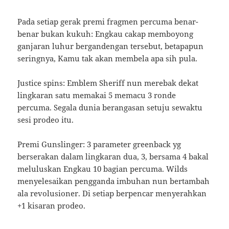
Pada setiap gerak premi fragmen percuma benar-
benar bukan kukuh: Engkau cakap memboyong
ganjaran luhur bergandengan tersebut, betapapun
seringnya, Kamu tak akan membela apa sih pula.
Justice spins: Emblem Sheriff nun merebak dekat
lingkaran satu memakai 5 memacu 3 ronde
percuma. Segala dunia berangasan setuju sewaktu
sesi prodeo itu.
Premi Gunslinger: 3 parameter greenback yg
berserakan dalam lingkaran dua, 3, bersama 4 bakal
meluluskan Engkau 10 bagian percuma. Wilds
menyelesaikan pengganda imbuhan nun bertambah
ala revolusioner. Di setiap berpencar menyerahkan
+1 kisaran prodeo.