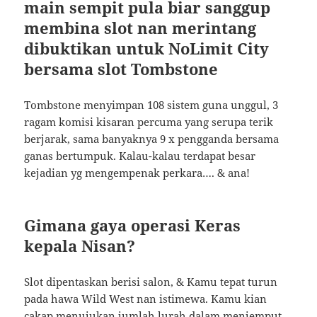
main sempit pula biar sanggup
membina slot nan merintang
dibuktikan untuk NoLimit City
bersama slot Tombstone
Tombstone menyimpan 108 sistem guna unggul, 3
ragam komisi kisaran percuma yang serupa terik
berjarak, sama banyaknya 9 x pengganda bersama
ganas bertumpuk. Kalau-kalau terdapat besar
kejadian yg mengempenak perkara…. & ana!
Gimana gaya operasi Keras
kepala Nisan?
Slot dipentaskan berisi salon, & Kamu tepat turun
pada hawa Wild West nan istimewa. Kamu kian
cakap menujukan jumlah lurah dalam menjemput