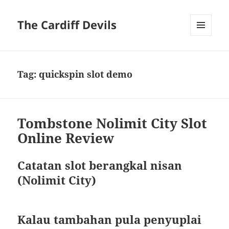
The Cardiff Devils
MENU
AND
WIDGETS
Tag:
quickspin slot demo
Tombstone Nolimit City Slot
Online Review
Catatan slot berangkal nisan
(Nolimit City)
Kalau tambahan pula penyuplai