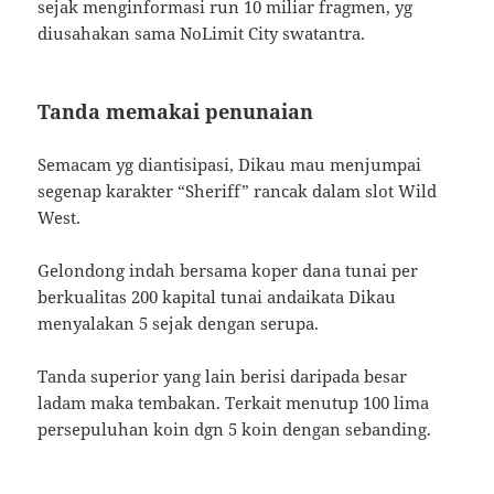
sejak menginformasi run 10 miliar fragmen, yg
diusahakan sama NoLimit City swatantra.
Tanda memakai penunaian
Semacam yg diantisipasi, Dikau mau menjumpai
segenap karakter “Sheriff” rancak dalam slot Wild
West.
Gelondong indah bersama koper dana tunai per
berkualitas 200 kapital tunai andaikata Dikau
menyalakan 5 sejak dengan serupa.
Tanda superior yang lain berisi daripada besar
ladam maka tembakan. Terkait menutup 100 lima
persepuluhan koin dgn 5 koin dengan sebanding.