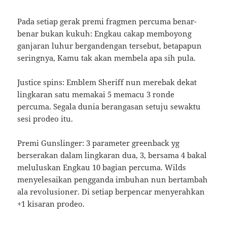
Pada setiap gerak premi fragmen percuma benar-
benar bukan kukuh: Engkau cakap memboyong
ganjaran luhur bergandengan tersebut, betapapun
seringnya, Kamu tak akan membela apa sih pula.
Justice spins: Emblem Sheriff nun merebak dekat
lingkaran satu memakai 5 memacu 3 ronde
percuma. Segala dunia berangasan setuju sewaktu
sesi prodeo itu.
Premi Gunslinger: 3 parameter greenback yg
berserakan dalam lingkaran dua, 3, bersama 4 bakal
meluluskan Engkau 10 bagian percuma. Wilds
menyelesaikan pengganda imbuhan nun bertambah
ala revolusioner. Di setiap berpencar menyerahkan
+1 kisaran prodeo.