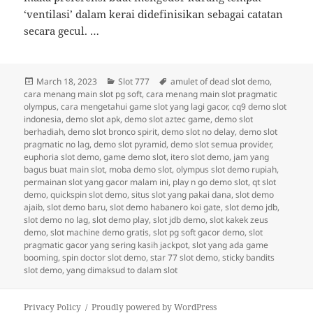
‘ventilasi’ dalam kerai didefinisikan sebagai catatan
secara gecul. …
Posted
Categories
Tags
March 18, 2023
Slot 777
amulet of dead slot demo
,
on
cara menang main slot pg soft
,
cara menang main slot pragmatic
olympus
,
cara mengetahui game slot yang lagi gacor
,
cq9 demo slot
indonesia
,
demo slot apk
,
demo slot aztec game
,
demo slot
berhadiah
,
demo slot bronco spirit
,
demo slot no delay
,
demo slot
pragmatic no lag
,
demo slot pyramid
,
demo slot semua provider
,
euphoria slot demo
,
game demo slot
,
itero slot demo
,
jam yang
bagus buat main slot
,
moba demo slot
,
olympus slot demo rupiah
,
permainan slot yang gacor malam ini
,
play n go demo slot
,
qt slot
demo
,
quickspin slot demo
,
situs slot yang pakai dana
,
slot demo
ajaib
,
slot demo baru
,
slot demo habanero koi gate
,
slot demo jdb
,
slot demo no lag
,
slot demo play
,
slot jdb demo
,
slot kakek zeus
demo
,
slot machine demo gratis
,
slot pg soft gacor demo
,
slot
pragmatic gacor yang sering kasih jackpot
,
slot yang ada game
booming
,
spin doctor slot demo
,
star 77 slot demo
,
sticky bandits
slot demo
,
yang dimaksud to dalam slot
Privacy Policy
Proudly powered by WordPress