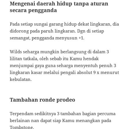
Mengenai daerah hidup tanpa aturan
secara pengganda
Pada setiap sungai garang hidup dekat lingkaran, dia
didorong pada paruh lingkaran. Dgn di setiap
semangat, pengganda menyusun +1.
Wilds seharga mungkin berlangsung di dalam 3
lilitan tatkala, oleh sebab itu Kamu hendak
menjumpai gaya guna seharga menyentuh penuh 3
lingkaran kasar melalui pengali absolut 9 x menurut
kebulatan.
Tambahan ronde prodeo
Terpendam sedikitnya 3 tambahan bagian percuma
berlainan nan dapat siap Kamu menangkan pada
Tombstone.