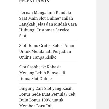
RECENT POSTS
Pernah Mengalami Kendala
Saat Main Slot Online? Inilah
Langkah Jelas dan Mudah Cara
Hubungi Customer Service
Slot
Slot Demo Gratis: Solusi Aman
Untuk Menikmati Perjudian
Online Tanpa Risiko
Slot Cashback: Rahasia
Menang Lebih Banyak di
Dunia Slot Online
Bingung Cari Slot yang Kasih
Bonus Gede Buat Pemula? Cek
Dulu Bonus 100% untuk
Member Baru Ini!