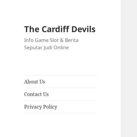
The Cardiff Devils
Info Game Slot & Berita
Seputar Judi Online
About Us
Contact Us
Privacy Policy