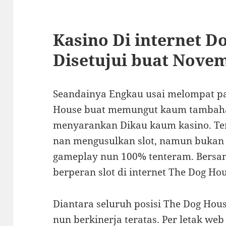
Kasino Di internet D
Disetujui buat Nove
Seandainya Engkau usai melompat pad
House buat memungut kaum tambah
menyarankan Dikau kaum kasino. T
nan mengusulkan slot, namun buka
gameplay nun 100% tenteram. Bersa
berperan slot di internet The Dog Hou
Diantara seluruh posisi The Dog Ho
nun berkinerja teratas. Per letak w