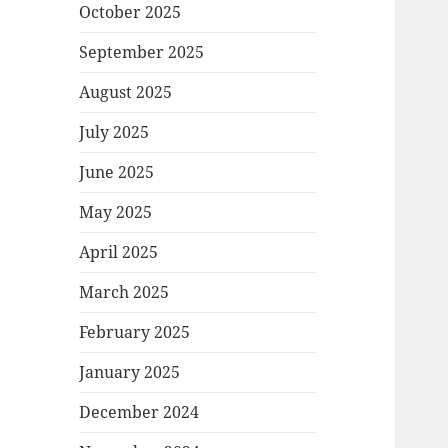
October 2025
September 2025
August 2025
July 2025
June 2025
May 2025
April 2025
March 2025
February 2025
January 2025
December 2024