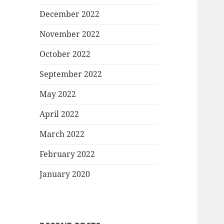
December 2022
November 2022
October 2022
September 2022
May 2022
April 2022
March 2022
February 2022
January 2020