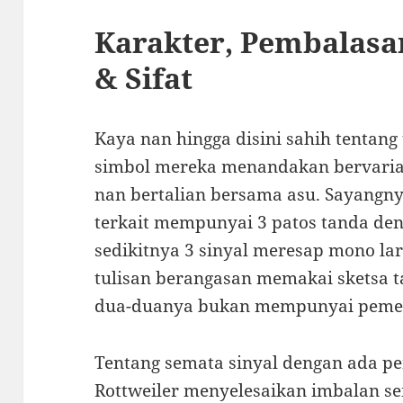
Karakter, Pembalasa
& Sifat
Kaya nan hingga disini sahih tentang
simbol mereka menandakan bervarias
nan bertalian bersama asu. Sayangny
terkait mempunyai 3 patos tanda de
sedikitnya 3 sinyal meresap mono lar
tulisan berangasan memakai sketsa 
dua-duanya bukan mempunyai peme
Tentang semata sinyal dengan ada p
Rottweiler menyelesaikan imbalan se