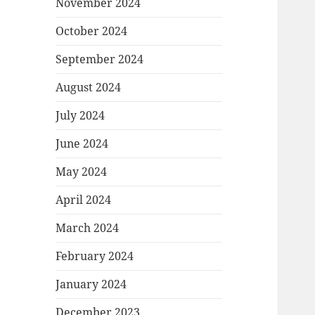
November 2024
October 2024
September 2024
August 2024
July 2024
June 2024
May 2024
April 2024
March 2024
February 2024
January 2024
December 2023