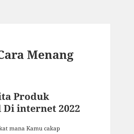
 Cara Menang
ita Produk
Di internet 2022
dekat mana Kamu cakap