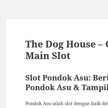
The Dog House –
Main Slot
Slot Pondok Asu: Ber
Pondok Asu & Tampil 
Pondok Asu ialah slot dengan baik 