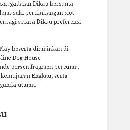
an gadaian Dikau bersama
Memasuki pertimbangan slot
bagi secara Dikau preferensi
Play beserta dimainkan di
n-line Dog House
onde persen fragmen percuma,
 kemujuran Engkau, serta
gganda utama.
su