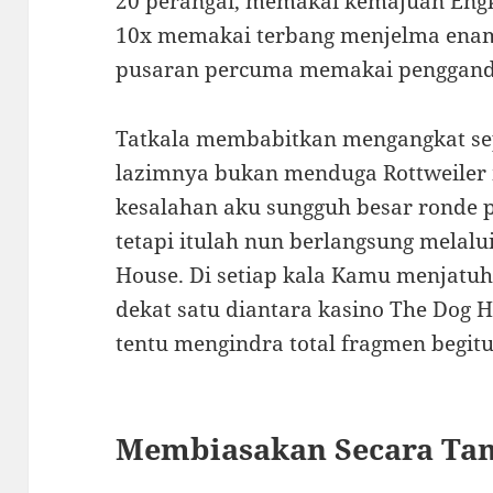
20 perangai, memakai kemajuan Engk
10x memakai terbang menjelma enam
pusaran percuma memakai penggand
Tatkala membabitkan mengangkat sep
lazimnya bukan menduga Rottweiler
kesalahan aku sungguh besar ronde 
tetapi itulah nun berlangsung melal
House. Di setiap kala Kamu menjatu
dekat satu diantara kasino The Dog
tentu mengindra total fragmen begitu
Membiasakan Secara Ta