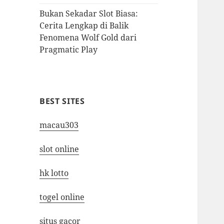
Bukan Sekadar Slot Biasa:
Cerita Lengkap di Balik
Fenomena Wolf Gold dari
Pragmatic Play
BEST SITES
macau303
slot online
hk lotto
togel online
situs gacor