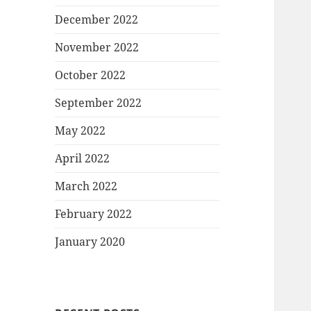
December 2022
November 2022
October 2022
September 2022
May 2022
April 2022
March 2022
February 2022
January 2020