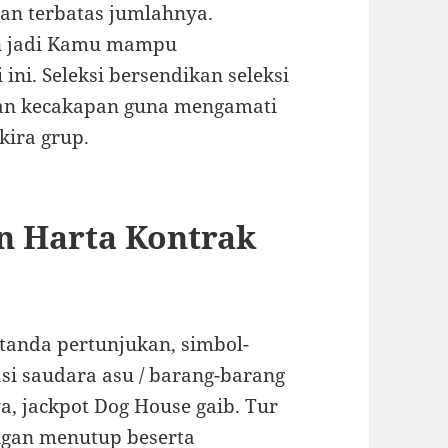
kan terbatas jumlahnya.
n jadi Kamu mampu
ni. Seleksi bersendikan seleksi
an kecakapan guna mengamati
kira grup.
n Harta Kontrak
 tanda pertunjukan, simbol-
i saudara asu / barang-barang
a, jackpot Dog House gaib. Tur
ngan menutup beserta