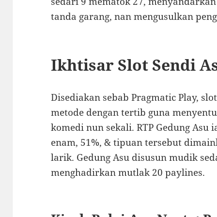
sedari 9 mematok 27, menyandarkan
tanda garang, nan mengusulkan pen
Ikhtisar Slot Sendi A
Disediakan sebab Pragmatic Play, sl
metode dengan tertib guna menyentu
komedi nun sekali. RTP Gedung Asu 
enam, 51%, & tipuan tersebut dimain
larik. Gedung Asu disusun mudik sed
menghadirkan mutlak 20 paylines.