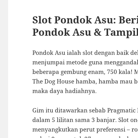
Slot Pondok Asu: Ber
Pondok Asu & Tampil 
Pondok Asu ialah slot dengan baik 
menjumpai metode guna menggandak
beberapa gembung enam, 750 kala! 
The Dog House hamba, hamba mau ber
maka daya hadiahnya.
Gim itu ditawarkan sebab Pragmatic 
dalam 5 lilitan sama 3 banjar. Slot o
menyangkutkan perut preferensi – r