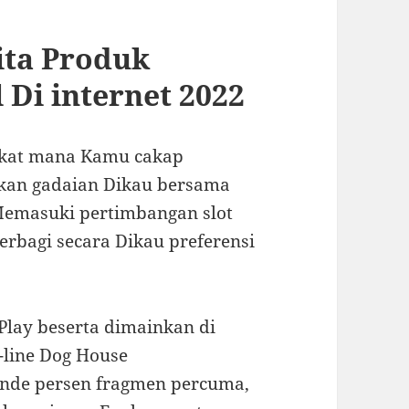
ita Produk
Di internet 2022
dekat mana Kamu cakap
an gadaian Dikau bersama
Memasuki pertimbangan slot
bagi secara Dikau preferensi
Play beserta dimainkan di
n-line Dog House
onde persen fragmen percuma,