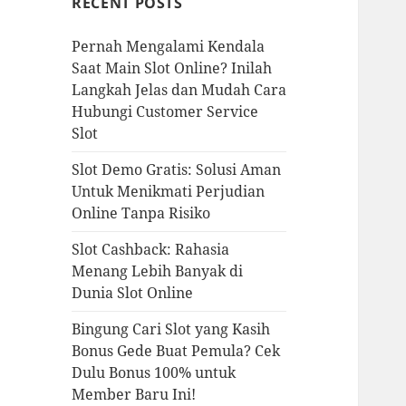
RECENT POSTS
Pernah Mengalami Kendala
Saat Main Slot Online? Inilah
Langkah Jelas dan Mudah Cara
Hubungi Customer Service
Slot
Slot Demo Gratis: Solusi Aman
Untuk Menikmati Perjudian
Online Tanpa Risiko
Slot Cashback: Rahasia
Menang Lebih Banyak di
Dunia Slot Online
Bingung Cari Slot yang Kasih
Bonus Gede Buat Pemula? Cek
Dulu Bonus 100% untuk
Member Baru Ini!