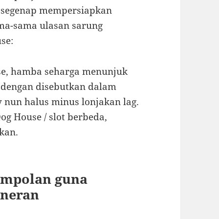
n segenap mempersiapkan
ma-sama ulasan sarung
se:
use, hamba seharga menunjuk
eb dengan disebutkan dalam
nun halus minus lonjakan lag.
g House / slot berbeda,
kan.
Jempolan guna
eneran