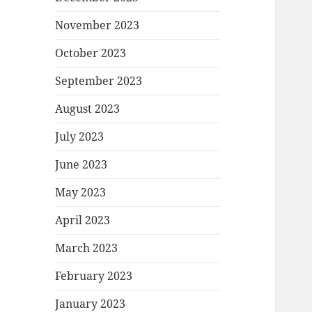
November 2023
October 2023
September 2023
August 2023
July 2023
June 2023
May 2023
April 2023
March 2023
February 2023
January 2023