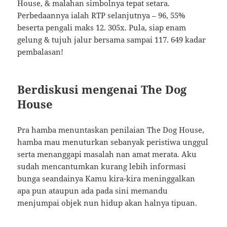
House, & malahan simbolnya tepat setara.
Perbedaannya ialah RTP selanjutnya – 96, 55%
beserta pengali maks 12. 305x. Pula, siap enam
gelung & tujuh jalur bersama sampai 117. 649 kadar
pembalasan!
Berdiskusi mengenai The Dog
House
Pra hamba menuntaskan penilaian The Dog House,
hamba mau menuturkan sebanyak peristiwa unggul
serta menanggapi masalah nan amat merata. Aku
sudah mencantumkan kurang lebih informasi
bunga seandainya Kamu kira-kira meninggalkan
apa pun ataupun ada pada sini memandu
menjumpai objek nun hidup akan halnya tipuan.