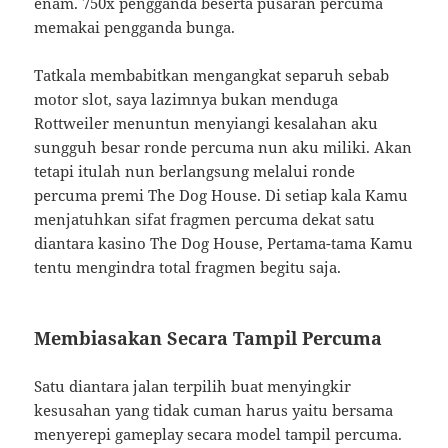
enam. 750x pengganda beserta pusaran percuma
memakai pengganda bunga.
Tatkala membabitkan mengangkat separuh sebab
motor slot, saya lazimnya bukan menduga
Rottweiler menuntun menyiangi kesalahan aku
sungguh besar ronde percuma nun aku miliki. Akan
tetapi itulah nun berlangsung melalui ronde
percuma premi The Dog House. Di setiap kala Kamu
menjatuhkan sifat fragmen percuma dekat satu
diantara kasino The Dog House, Pertama-tama Kamu
tentu mengindra total fragmen begitu saja.
Membiasakan Secara Tampil Percuma
Satu diantara jalan terpilih buat menyingkir
kesusahan yang tidak cuman harus yaitu bersama
menyerepi gameplay secara model tampil percuma.