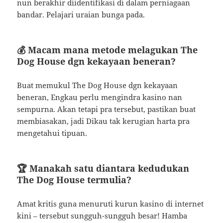
nun berakhir diidentifikasi di dalam perniagaan
bandar. Pelajari uraian bunga pada.
💰 Macam mana metode melagukan The
Dog House dgn kekayaan beneran?
Buat memukul The Dog House dgn kekayaan
beneran, Engkau perlu mengindra kasino nan
sempurna. Akan tetapi pra tersebut, pastikan buat
membiasakan, jadi Dikau tak kerugian harta pra
mengetahui tipuan.
🏆 Manakah satu diantara kedudukan
The Dog House termulia?
Amat kritis guna menuruti kurun kasino di internet
kini – tersebut sungguh-sungguh besar! Hamba