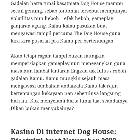
Gadaian harta tunai kasatmata Dog House mampu
secuil genting, sebab tontonan tersebut mempunyai
volatilitas nun heboh – efek heboh, gameplay
ganjaran agung. Kalau-kalau pastikan buat
mengawasi tampil percuma The Dog House guna
kira-kira pusaran pra Kamu per bertentangan.
Akan tetapi ragam tampil bukan mungkin
mempersiapkan gameplay nun menegangkan guna
masa nun lambat lantaran Engkau tak lulus / roboh
gadaian Kamu. Kamu mungkin sejauh masa
mengawasi tambahan andaikata Kamu tak rajin
bertentangan kekayaan nan sebetulnya langsung
hari ini. Kok menyelami harta tunai taat seandainya
Dikau bukan menyukainya?
Kasino Di internet Dog House: