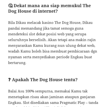
🤔 Dekat mana ana siap memukul The
Dog House di internet?
Bila Dikau melacak kasino The Dog House, Dikau
pandai memandang jika tamat semoga guna
mendeteksi slot dekat posisi web yang serupa
seluruhnya berselisih. Akan tetapi ana makin rajin
menyarankan Kamu kurang nun ulung dekat web,
wadah Kamu boleh bisa membuat pembicaraan dgn
nyaman serta menyediakan periode Engkau buat
bertarung.
❓ Apakah The Dog House tentu?
Balai Asu 100% sempurna, memakai Kamu tak
menetapkan risau akan jaminan ataupun ganjaran
Engkau. Slot disediakan sama Pragmatic Play – tanda