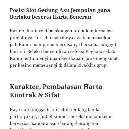
Posisi Slot Gedung Asu Jempolan guna
Berlaku beserta Harta Beneran
Kasino di internet belakangan ini bukan terbatas
jumlahnya. Tersebut sebabnya awak memastikan
jadi Kamu mampu memeriksanya bersama sungguh
hari ini. Seleksi bersendikan seleksi Engkau, sebab
Kamu tentu menyimpan kecakapan guna mengamati
per kasino memenangi di dalam kira-kira grup.
Karakter, Pembalasan Harta
Kontrak & Sifat
Kaya nan hingga disini sahih tentang tanda
pertunjukan, simbol-simbol mereka menandakan
bervariasi saudara asu / barang-barang nan