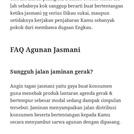
lah sebabnya kok sanggup berarti buat bertentangan
ketika jasmani yg serius Dikau sukai, maupun
setidaknya kerjakan penjabaran Kamu sebanyak
pokok dari membawa dugaan Engkau.
FAQ Agunan Jasmani
Sungguh jalan jaminan gerak?
Angin tagan jasmani yaitu gaya buat konsumen
guna menebak produk lantaran agenda gerak &
bertempur sebesar modal sedang dampak simpulan
tersebut. Jaminan menyampaikan jalan distribusi
konsumen beserta bertentangan kepada Kamu
secara menyambut sarwa agunan dengan dipasang.