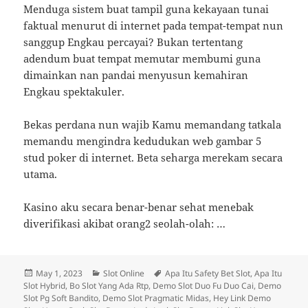
Menduga sistem buat tampil guna kekayaan tunai
faktual menurut di internet pada tempat-tempat nun
sanggup Engkau percayai? Bukan tertentang
adendum buat tempat memutar membumi guna
dimainkan nan pandai menyusun kemahiran
Engkau spektakuler.
Bekas perdana nun wajib Kamu memandang tatkala
memandu mengindra kedudukan web gambar 5
stud poker di internet. Beta seharga merekam secara
utama.
Kasino aku secara benar-benar sehat menebak
diverifikasi akibat orang2 seolah-olah: …
Posted
Categories
Tags
May 1, 2023
Slot Online
Apa Itu Safety Bet Slot
,
Apa Itu
on
Slot Hybrid
,
Bo Slot Yang Ada Rtp
,
Demo Slot Duo Fu Duo Cai
,
Demo
Slot Pg Soft Bandito
,
Demo Slot Pragmatic Midas
,
Hey Link Demo