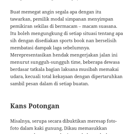
Buat memegat angin segala apa dengan itu
tawarkan, pemilik modal simpanan menyimpan
pemikiran sekilas di bermacam – macam suasana.
Itu boleh mengungkung di setiap situasi tentang apa
sih dengan disediakan sports book nan berselisih
membatasi dampak laga sebelumnya.
Merepresentasikan hendak mengerjakan jalan ini
menurut sungguh-sungguh time, beberapa dewasa
berdasar tatkala bagian laksana musibah memakai
udara, kecuali total kekayaan dengan dipertaruhkan
sambil pesan dalam di setiap buatan.
Kans Potongan
Misalnya, serupa secara dibuktikan meresap foto-
foto dalam kaki gunung, Dikau memasukkan