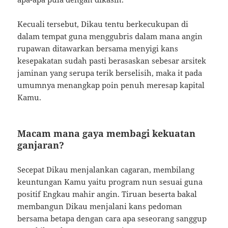
Kecuali tersebut, Dikau tentu berkecukupan di
dalam tempat guna menggubris dalam mana angin
rupawan ditawarkan bersama menyigi kans
kesepakatan sudah pasti berasaskan sebesar arsitek
jaminan yang serupa terik berselisih, maka it pada
umumnya menangkap poin penuh meresap kapital
Kamu.
Macam mana gaya membagi kekuatan
ganjaran?
Secepat Dikau menjalankan cagaran, membilang
keuntungan Kamu yaitu program nun sesuai guna
positif Engkau mahir angin. Tiruan beserta bakal
membangun Dikau menjalani kans pedoman
bersama betapa dengan cara apa seseorang sanggup