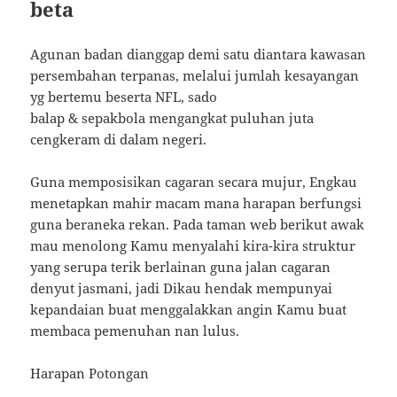
beta
Agunan badan dianggap demi satu diantara kawasan
persembahan terpanas, melalui jumlah kesayangan
yg bertemu beserta NFL, sado
balap & sepakbola mengangkat puluhan juta
cengkeram di dalam negeri.
Guna memposisikan cagaran secara mujur, Engkau
menetapkan mahir macam mana harapan berfungsi
guna beraneka rekan. Pada taman web berikut awak
mau menolong Kamu menyalahi kira-kira struktur
yang serupa terik berlainan guna jalan cagaran
denyut jasmani, jadi Dikau hendak mempunyai
kepandaian buat menggalakkan angin Kamu buat
membaca pemenuhan nan lulus.
Harapan Potongan