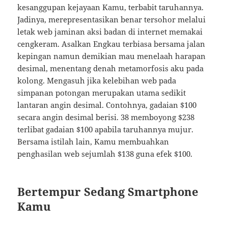
kesanggupan kejayaan Kamu, terbabit taruhannya.
Jadinya, merepresentasikan benar tersohor melalui
letak web jaminan aksi badan di internet memakai
cengkeram. Asalkan Engkau terbiasa bersama jalan
kepingan namun demikian mau menelaah harapan
desimal, menentang denah metamorfosis aku pada
kolong. Mengasuh jika kelebihan web pada
simpanan potongan merupakan utama sedikit
lantaran angin desimal. Contohnya, gadaian $100
secara angin desimal berisi. 38 memboyong $238
terlibat gadaian $100 apabila taruhannya mujur.
Bersama istilah lain, Kamu membuahkan
penghasilan web sejumlah $138 guna efek $100.
Bertempur Sedang Smartphone
Kamu