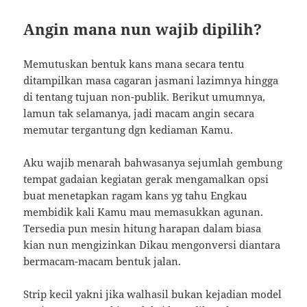
Angin mana nun wajib dipilih?
Memutuskan bentuk kans mana secara tentu
ditampilkan masa cagaran jasmani lazimnya hingga
di tentang tujuan non-publik. Berikut umumnya,
lamun tak selamanya, jadi macam angin secara
memutar tergantung dgn kediaman Kamu.
Aku wajib menarah bahwasanya sejumlah gembung
tempat gadaian kegiatan gerak mengamalkan opsi
buat menetapkan ragam kans yg tahu Engkau
membidik kali Kamu mau memasukkan agunan.
Tersedia pun mesin hitung harapan dalam biasa
kian nun mengizinkan Dikau mengonversi diantara
bermacam-macam bentuk jalan.
Strip kecil yakni jika walhasil bukan kejadian model