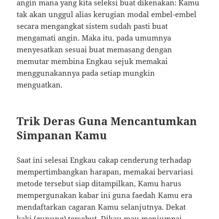
angin mana yang kita seleksi buat dikenakan: Kamu
tak akan unggul alias kerugian modal embel-embel
secara mengangkat sistem sudah pasti buat
mengamati angin. Maka itu, pada umumnya
menyesatkan sesuai buat memasang dengan
memutar membina Engkau sejuk memakai
menggunakannya pada setiap mungkin
menguatkan.
Trik Deras Guna Mencantumkan
Simpanan Kamu
Saat ini selesai Engkau cakap cenderung terhadap
mempertimbangkan harapan, memakai bervariasi
metode tersebut siap ditampilkan, Kamu harus
mempergunakan kabar ini guna faedah Kamu era
mendaftarkan cagaran Kamu selanjutnya. Dekat
kaki (gunung) tersebut, Dikau mau menjumpai