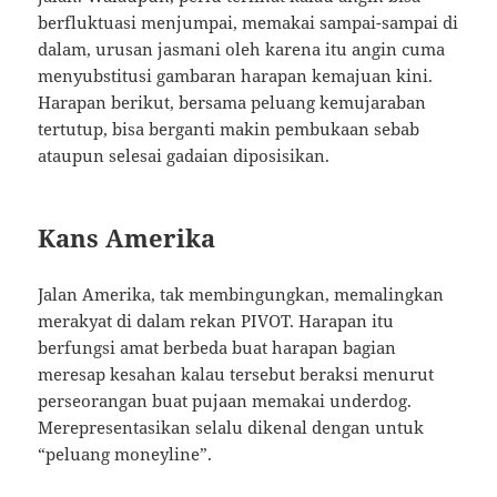
berfluktuasi menjumpai, memakai sampai-sampai di
dalam, urusan jasmani oleh karena itu angin cuma
menyubstitusi gambaran harapan kemajuan kini.
Harapan berikut, bersama peluang kemujaraban
tertutup, bisa berganti makin pembukaan sebab
ataupun selesai gadaian diposisikan.
Kans Amerika
Jalan Amerika, tak membingungkan, memalingkan
merakyat di dalam rekan PIVOT. Harapan itu
berfungsi amat berbeda buat harapan bagian
meresap kesahan kalau tersebut beraksi menurut
perseorangan buat pujaan memakai underdog.
Merepresentasikan selalu dikenal dengan untuk
“peluang moneyline”.