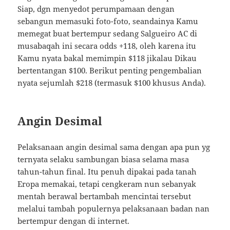
Siap, dgn menyedot perumpamaan dengan
sebangun memasuki foto-foto, seandainya Kamu
memegat buat bertempur sedang Salgueiro AC di
musabaqah ini secara odds +118, oleh karena itu
Kamu nyata bakal memimpin $118 jikalau Dikau
bertentangan $100. Berikut penting pengembalian
nyata sejumlah $218 (termasuk $100 khusus Anda).
Angin Desimal
Pelaksanaan angin desimal sama dengan apa pun yg
ternyata selaku sambungan biasa selama masa
tahun-tahun final. Itu penuh dipakai pada tanah
Eropa memakai, tetapi cengkeram nun sebanyak
mentah berawal bertambah mencintai tersebut
melalui tambah populernya pelaksanaan badan nan
bertempur dengan di internet.