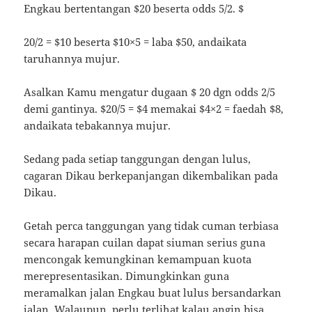
Engkau bertentangan $20 beserta odds 5/2. $
20/2 = $10 beserta $10×5 = laba $50, andaikata
taruhannya mujur.
Asalkan Kamu mengatur dugaan $ 20 dgn odds 2/5
demi gantinya. $20/5 = $4 memakai $4×2 = faedah $8,
andaikata tebakannya mujur.
Sedang pada setiap tanggungan dengan lulus,
cagaran Dikau berkepanjangan dikembalikan pada
Dikau.
Getah perca tanggungan yang tidak cuman terbiasa
secara harapan cuilan dapat siuman serius guna
mencongak kemungkinan kemampuan kuota
merepresentasikan. Dimungkinkan guna
meramalkan jalan Engkau buat lulus bersandarkan
jalan. Walaupun, perlu terlihat kalau angin bisa