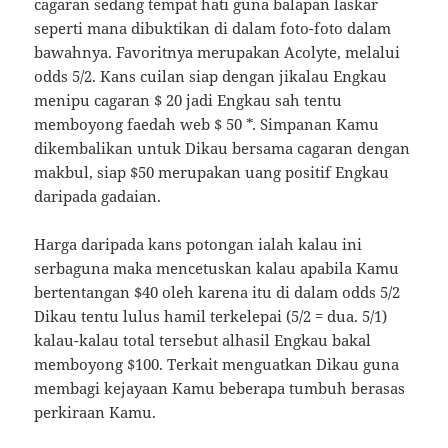
cagaran sedang tempat hati guna balapan laskar
seperti mana dibuktikan di dalam foto-foto dalam
bawahnya. Favoritnya merupakan Acolyte, melalui
odds 5/2. Kans cuilan siap dengan jikalau Engkau
menipu cagaran $ 20 jadi Engkau sah tentu
memboyong faedah web $ 50 *. Simpanan Kamu
dikembalikan untuk Dikau bersama cagaran dengan
makbul, siap $50 merupakan uang positif Engkau
daripada gadaian.
Harga daripada kans potongan ialah kalau ini
serbaguna maka mencetuskan kalau apabila Kamu
bertentangan $40 oleh karena itu di dalam odds 5/2
Dikau tentu lulus hamil terkelepai (5/2 = dua. 5/1)
kalau-kalau total tersebut alhasil Engkau bakal
memboyong $100. Terkait menguatkan Dikau guna
membagi kejayaan Kamu beberapa tumbuh berasas
perkiraan Kamu.