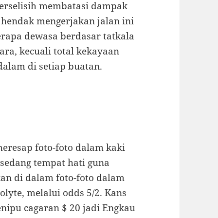
berselisih membatasi dampak
 hendak mengerjakan jalan ini
rapa dewasa berdasar tatkala
ra, kecuali total kekayaan
alam di setiap buatan.
meresap foto-foto dalam kaki
sedang tempat hati guna
an di dalam foto-foto dalam
yte, melalui odds 5/2. Kans
enipu cagaran $ 20 jadi Engkau