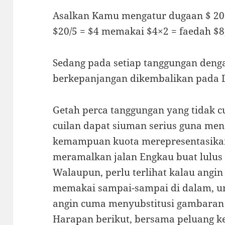
Asalkan Kamu mengatur dugaan $ 20 
$20/5 = $4 memakai $4×2 = faedah $8
Sedang pada setiap tanggungan denga
berkepanjangan dikembalikan pada 
Getah perca tanggungan yang tidak 
cuilan dapat siuman serius guna m
kemampuan kuota merepresentasika
meramalkan jalan Engkau buat lulus 
Walaupun, perlu terlihat kalau angin
memakai sampai-sampai di dalam, ur
angin cuma menyubstitusi gambaran
Harapan berikut, bersama peluang k