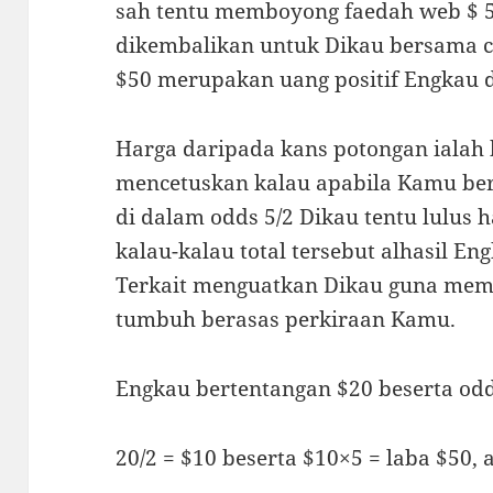
sah tentu memboyong faedah web $ 
dikembalikan untuk Dikau bersama c
$50 merupakan uang positif Engkau 
Harga daripada kans potongan ialah 
mencetuskan kalau apabila Kamu ber
di dalam odds 5/2 Dikau tentu lulus ha
kalau-kalau total tersebut alhasil 
Terkait menguatkan Dikau guna mem
tumbuh berasas perkiraan Kamu.
Engkau bertentangan $20 beserta odds
20/2 = $10 beserta $10×5 = laba $50,