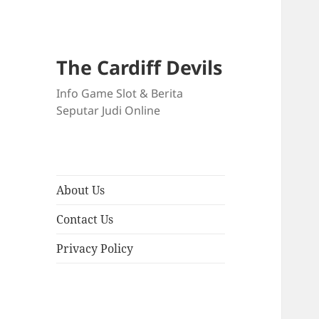
The Cardiff Devils
Info Game Slot & Berita
Seputar Judi Online
About Us
Contact Us
Privacy Policy