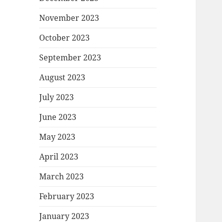
November 2023
October 2023
September 2023
August 2023
July 2023
June 2023
May 2023
April 2023
March 2023
February 2023
January 2023