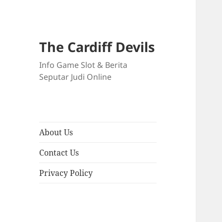
The Cardiff Devils
Info Game Slot & Berita
Seputar Judi Online
About Us
Contact Us
Privacy Policy