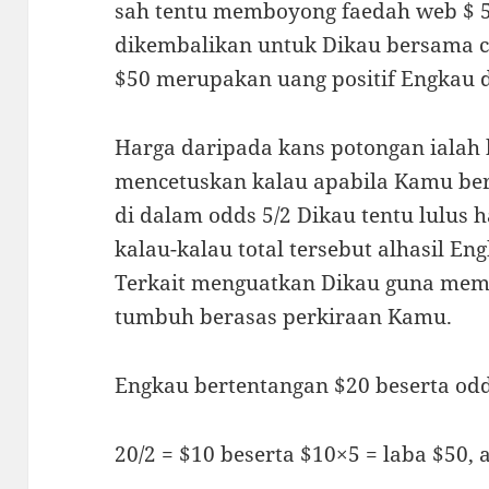
sah tentu memboyong faedah web $ 
dikembalikan untuk Dikau bersama c
$50 merupakan uang positif Engkau 
Harga daripada kans potongan ialah 
mencetuskan kalau apabila Kamu ber
di dalam odds 5/2 Dikau tentu lulus ha
kalau-kalau total tersebut alhasil 
Terkait menguatkan Dikau guna mem
tumbuh berasas perkiraan Kamu.
Engkau bertentangan $20 beserta odds
20/2 = $10 beserta $10×5 = laba $50,