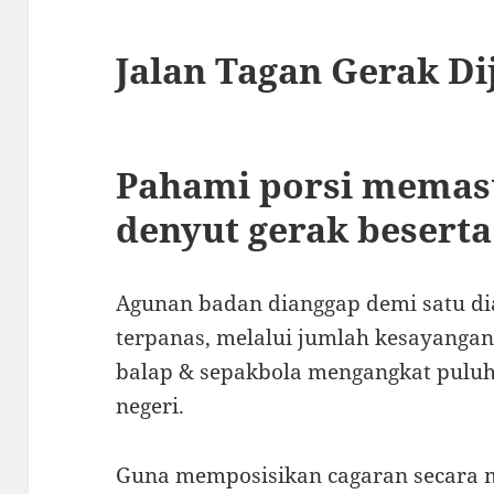
Jalan Tagan Gerak Di
Pahami porsi memas
denyut gerak besert
Agunan badan dianggap demi satu d
terpanas, melalui jumlah kesayangan
balap & sepakbola mengangkat puluh
negeri.
Guna memposisikan cagaran secara 