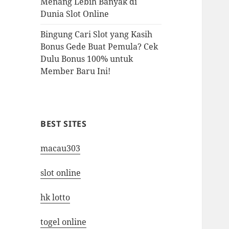
Menang Lebih Banyak di
Dunia Slot Online
Bingung Cari Slot yang Kasih
Bonus Gede Buat Pemula? Cek
Dulu Bonus 100% untuk
Member Baru Ini!
BEST SITES
macau303
slot online
hk lotto
togel online