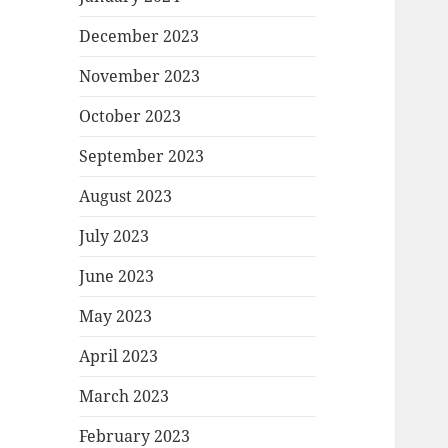
December 2023
November 2023
October 2023
September 2023
August 2023
July 2023
June 2023
May 2023
April 2023
March 2023
February 2023