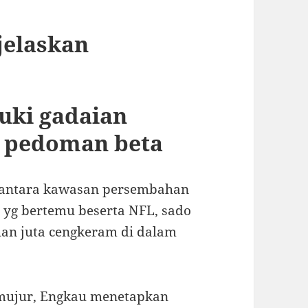
jelaskan
uki gadaian
a pedoman beta
iantara kawasan persembahan
 yg bertemu beserta NFL, sado
an juta cengkeram di dalam
mujur, Engkau menetapkan