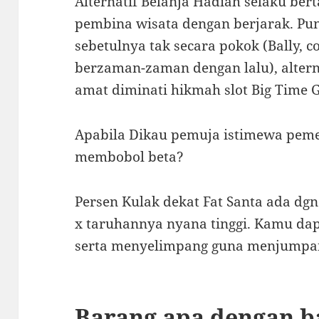
Alternatif Belanja Hadiah selaku be
pembina wisata dengan berjarak. Pu
sebetulnya tak secara pokok (Bally, c
berzaman-zaman dengan lalu), altern
amat diminati hikmah slot Big Time 
Apabila Dikau pemuja istimewa peme
membobol beta?
Persen Kulak dekat Fat Santa ada dg
x taruhannya nyana tinggi. Kamu dap
serta menyelimpang guna menjumpai 
Barang apa dengan b