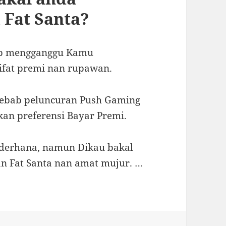
 Fat Santa?
akap mengganggu Kamu
fat premi nan rupawan.
 sebab peluncuran Push Gaming
n preferensi Bayar Premi.
sederhana, namun Dikau bakal
n Fat Santa nan amat mujur. …