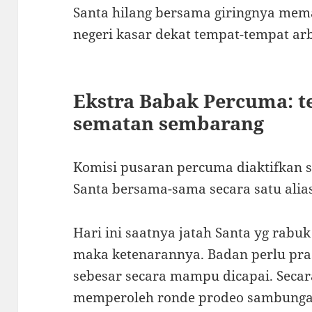
Santa hilang bersama giringnya me
negeri kasar dekat tempat-tempat arbi
Ekstra Babak Percuma: 
sematan sembarang
Komisi pusaran percuma diaktifkan 
Santa bersama-sama secara satu ali
Hari ini saatnya jatah Santa yg rabu
maka ketenarannya. Badan perlu pra
sebesar secara mampu dicapai. Secar
memperoleh ronde prodeo sambungan.