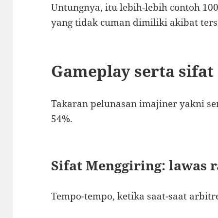
Untungnya, itu lebih-lebih contoh 10
yang tidak cuman dimiliki akibat ters
Gameplay serta sifat
Takaran pelunasan imajiner yakni s
54%.
Sifat Menggiring: lawas 
Tempo-tempo, ketika saat-saat arbitre