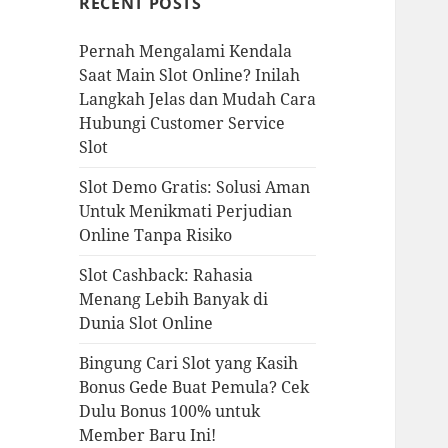
RECENT POSTS
Pernah Mengalami Kendala
Saat Main Slot Online? Inilah
Langkah Jelas dan Mudah Cara
Hubungi Customer Service
Slot
Slot Demo Gratis: Solusi Aman
Untuk Menikmati Perjudian
Online Tanpa Risiko
Slot Cashback: Rahasia
Menang Lebih Banyak di
Dunia Slot Online
Bingung Cari Slot yang Kasih
Bonus Gede Buat Pemula? Cek
Dulu Bonus 100% untuk
Member Baru Ini!