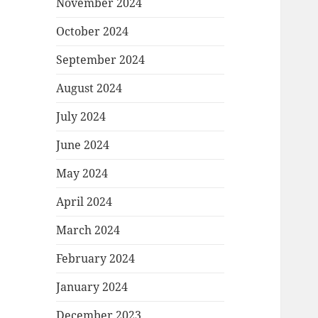
November 2024
October 2024
September 2024
August 2024
July 2024
June 2024
May 2024
April 2024
March 2024
February 2024
January 2024
December 2023