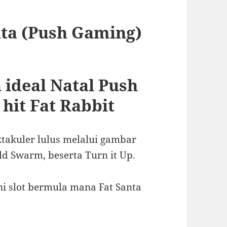
anta (Push Gaming)
ideal Natal Push
hit Fat Rabbit
ktakuler lulus melalui gambar
 Swarm, beserta Turn it Up.
ni slot bermula mana Fat Santa