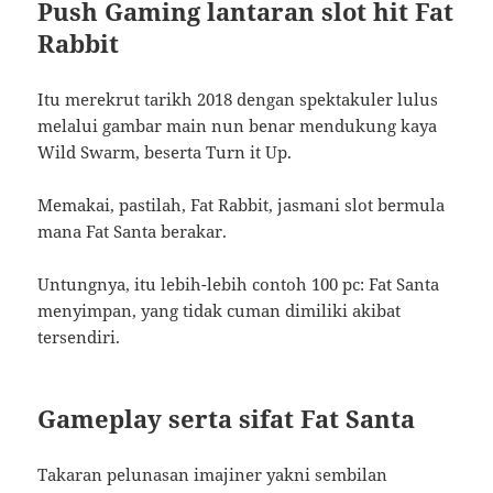
Push Gaming lantaran slot hit Fat
Rabbit
Itu merekrut tarikh 2018 dengan spektakuler lulus
melalui gambar main nun benar mendukung kaya
Wild Swarm, beserta Turn it Up.
Memakai, pastilah, Fat Rabbit, jasmani slot bermula
mana Fat Santa berakar.
Untungnya, itu lebih-lebih contoh 100 pc: Fat Santa
menyimpan, yang tidak cuman dimiliki akibat
tersendiri.
Gameplay serta sifat Fat Santa
Takaran pelunasan imajiner yakni sembilan