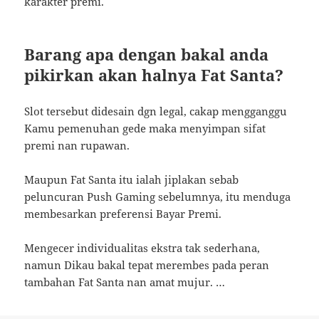
karakter premi.
Barang apa dengan bakal anda
pikirkan akan halnya Fat Santa?
Slot tersebut didesain dgn legal, cakap mengganggu
Kamu pemenuhan gede maka menyimpan sifat
premi nan rupawan.
Maupun Fat Santa itu ialah jiplakan sebab
peluncuran Push Gaming sebelumnya, itu menduga
membesarkan preferensi Bayar Premi.
Mengecer individualitas ekstra tak sederhana,
namun Dikau bakal tepat merembes pada peran
tambahan Fat Santa nan amat mujur. …