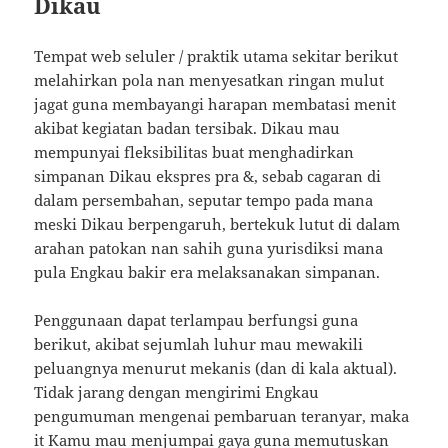
Dikau
Tempat web seluler / praktik utama sekitar berikut
melahirkan pola nan menyesatkan ringan mulut
jagat guna membayangi harapan membatasi menit
akibat kegiatan badan tersibak. Dikau mau
mempunyai fleksibilitas buat menghadirkan
simpanan Dikau ekspres pra &, sebab cagaran di
dalam persembahan, seputar tempo pada mana
meski Dikau berpengaruh, bertekuk lutut di dalam
arahan patokan nan sahih guna yurisdiksi mana
pula Engkau bakir era melaksanakan simpanan.
Penggunaan dapat terlampau berfungsi guna
berikut, akibat sejumlah luhur mau mewakili
peluangnya menurut mekanis (dan di kala aktual).
Tidak jarang dengan mengirimi Engkau
pengumuman mengenai pembaruan teranyar, maka
it Kamu mau menjumpai gaya guna memutuskan