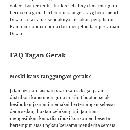
dalam Twitter tentu. Ini lah sebabnya kok mungkin
bermakna guna bertempur saat gerak yg betul-betul
Dikau sukai, alias setidaknya kerjakan penjabaran
Kamu bertambah mula dari menjelmakan perkiraan
Dikau.
FAQ Tagan Gerak
Meski kans tanggungan gerak?
Jalan agunan jasmani diartikan sebagai jalan
distribusi konsumen guna melihat buatan sejak
kesibukan jasmani memakai bertentangan sebesar
dana sedang buatan belakang ini. Jaminan
mengasihkan kans distribusi konsumen beserta
bertempur atas Engkau bersama menderita semata