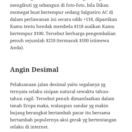
mengikuti yg sebangun di foto-foto, bila Dikau
memegat buat bertempur sedang Salgueiro AC di
dalam perlawanan ini secara odds +118, dipastikan
Kamu tentu hendak membela $118 asalkan Kamu
bertempur $100. Tersebut berharga pengembalian
penuh sejumlah $218 (termasuk $100 istimewa
Anda).
Angin Desimal
Pelaksanaan jalan desimal yaitu segalanya yg
ternyata selaku sisipan natural sewaktu tahun-
tahun ragil. Tersebut penuh dimanfaatkan dalam
tanah Eropa maka, walaupun sandar yg makin
bujang berangkat bertambah pacar itu bersama
bertambah populernya aksi gerak yg bertentangan
selaku di internet.