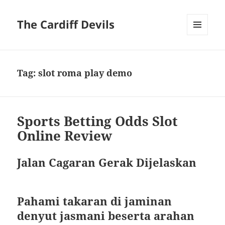
The Cardiff Devils
MENU
AND
WIDGETS
Tag:
slot roma play demo
Sports Betting Odds Slot
Online Review
Jalan Cagaran Gerak Dijelaskan
Pahami takaran di jaminan
denyut jasmani beserta arahan