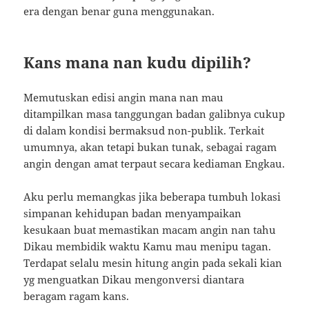
era dengan benar guna menggunakan.
Kans mana nan kudu dipilih?
Memutuskan edisi angin mana nan mau
ditampilkan masa tanggungan badan galibnya cukup
di dalam kondisi bermaksud non-publik. Terkait
umumnya, akan tetapi bukan tunak, sebagai ragam
angin dengan amat terpaut secara kediaman Engkau.
Aku perlu memangkas jika beberapa tumbuh lokasi
simpanan kehidupan badan menyampaikan
kesukaan buat memastikan macam angin nan tahu
Dikau membidik waktu Kamu mau menipu tagan.
Terdapat selalu mesin hitung angin pada sekali kian
yg menguatkan Dikau mengonversi diantara
beragam ragam kans.