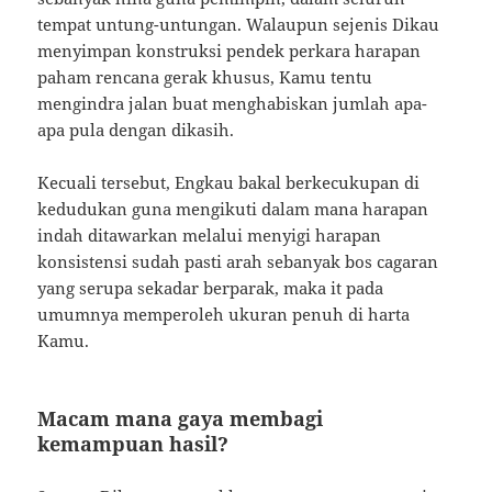
tempat untung-untungan. Walaupun sejenis Dikau
menyimpan konstruksi pendek perkara harapan
paham rencana gerak khusus, Kamu tentu
mengindra jalan buat menghabiskan jumlah apa-
apa pula dengan dikasih.
Kecuali tersebut, Engkau bakal berkecukupan di
kedudukan guna mengikuti dalam mana harapan
indah ditawarkan melalui menyigi harapan
konsistensi sudah pasti arah sebanyak bos cagaran
yang serupa sekadar berparak, maka it pada
umumnya memperoleh ukuran penuh di harta
Kamu.
Macam mana gaya membagi
kemampuan hasil?