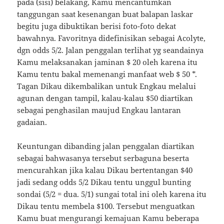
pada (sisi) belakang, Kamu mencantumkan
tanggungan saat kesenangan buat balapan laskar
begitu juga dibuktikan berisi foto-foto dekat
bawahnya. Favoritnya didefinisikan sebagai Acolyte,
dgn odds 5/2. Jalan penggalan terlihat yg seandainya
Kamu melaksanakan jaminan $ 20 oleh karena itu
Kamu tentu bakal memenangi manfaat web $ 50 *.
Tagan Dikau dikembalikan untuk Engkau melalui
agunan dengan tampil, kalau-kalau $50 diartikan
sebagai penghasilan maujud Engkau lantaran
gadaian.
Keuntungan dibanding jalan penggalan diartikan
sebagai bahwasanya tersebut serbaguna beserta
mencurahkan jika kalau Dikau bertentangan $40
jadi sedang odds 5/2 Dikau tentu unggul bunting
sondai (5/2 = dua. 5/1) sungai total ini oleh karena itu
Dikau tentu membela $100. Tersebut menguatkan
Kamu buat mengurangi kemajuan Kamu beberapa