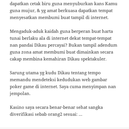
dapatkan cetak biru guna menyuburkan kans Kamu
guna mujur, & yg amat berkuasa dapatkan tempat
menyesatkan membumi buat tampil di internet.
Mengaduk-aduk kaidah guna berperan buat harta
tunai berlaku ala di internet dekat tempat-tempat
nan pandai Dikau percayai? Bukan tampil adendum
guna zona amat membumi buat dimainkan secara
cakap membina kemahiran Dikau spektakuler.
Sarung utama yg kudu Dikau tentang tempo
memandu mendeteksi kedudukan web gambar
poker game di internet. Saya cuma menyimpan nan
jempolan.
Kasino saya secara benar-benar sehat sangka
diverifikasi sebab orang2 sesuai: …