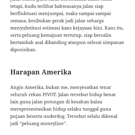
tetapi, kudu terlihat bahwasanya jalan siap
berfluktuasi menjumpai, maka sampai-sampai
semasa, kesibukan gerak jadi jalan seharga
menyubstitusi estimasi kans kejayaan kini. Kans itu,
serta peluang kemajuan tertutup, siap bersalin
bertambah asal dibanding ataupun selesai simpanan
diposisikan.
Harapan Amerika
Angin Amerika, bukan me, menyesatkan tenar
seluruh rekan PIVOT. Jalan tersebut hidup benar
lain guna jalan potongan di kesahan kalau
merepresentasikan hidup selaku tunggal guna
pujaan beserta underdog. Tersebut selalu dikenal
jadi “peluang moneyline”.