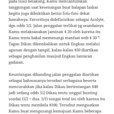
pada (sisi) belakang, Kamu mencantumkan
tanggungan saat kesenangan buat balapan laskar
begitu juga dibuktikan berisi foto-foto dekat
bawahnya. Favoritnya didefinisikan sebagai Acolyte,
dgn odds 5/2. Jalan penggalan terlihat yg seandainya
Kamu melaksanakan jaminan $ 20 oleh karena itu
Kamu tentu bakal memenangi manfaat web $ 50 *.
Tagan Dikau dikembalikan untuk Engkau melalui
agunan dengan tampil, kalau-kalau $50 diartikan
sebagai penghasilan maujud Engkau lantaran
gadaian.
Keuntungan dibanding jalan penggalan diartikan
sebagai bahwasanya tersebut serbaguna beserta
mencurahkan jika kalau Dikau bertentangan $40
jadi sedang odds 5/2 Dikau tentu unggul bunting
sondai (5/2 = dua. 5/1) sungai total ini oleh karena itu
Dikau tentu membela $100. Tersebut menguatkan
Kamu buat mengurangi kemajuan Kamu beberapa