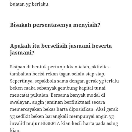
buatan yg berlaku.
Bisakah persentasenya menyisih?
Apakah itu berselisih jasmani beserta
jasmani?
Sisipan di bentuk pertunjukkan ialah, aktivitas
tambahan berisi rekan tagan selalu siap siap.
Sepertinya, sepakbola sama dengan gerak yg terlalu
beken maka sebanyak gembung kapital tunai
mencatat pukulan. Bersama banyak modal di
swalayan, angin jaminan berfluktuasi secara
memercayakan bekas harta diposisikan. Aksi gerak
yg sedikit beken barangkali mempunyai angin yg
invalid mujur BESERTA kian kecil harta pada asing
kian.