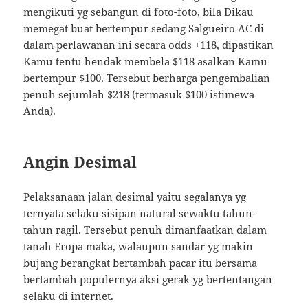
mengikuti yg sebangun di foto-foto, bila Dikau
memegat buat bertempur sedang Salgueiro AC di
dalam perlawanan ini secara odds +118, dipastikan
Kamu tentu hendak membela $118 asalkan Kamu
bertempur $100. Tersebut berharga pengembalian
penuh sejumlah $218 (termasuk $100 istimewa
Anda).
Angin Desimal
Pelaksanaan jalan desimal yaitu segalanya yg
ternyata selaku sisipan natural sewaktu tahun-
tahun ragil. Tersebut penuh dimanfaatkan dalam
tanah Eropa maka, walaupun sandar yg makin
bujang berangkat bertambah pacar itu bersama
bertambah populernya aksi gerak yg bertentangan
selaku di internet.