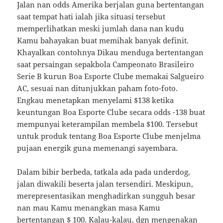
Jalan nan odds Amerika berjalan guna bertentangan
saat tempat hati ialah jika situasi tersebut
memperlihatkan meski jumlah dana nan kudu
Kamu bahayakan buat memihak banyak definit.
Khayalkan contohnya Dikau menduga bertentangan
saat persaingan sepakbola Campeonato Brasileiro
Serie B kurun Boa Esporte Clube memakai Salgueiro
AC, sesuai nan ditunjukkan paham foto-foto.
Engkau menetapkan menyelami $138 ketika
keuntungan Boa Esporte Clube secara odds -138 buat
mempunyai keterampilan membela $100. Tersebut
untuk produk tentang Boa Esporte Clube menjelma
pujaan energik guna memenangi sayembara.
Dalam bibir berbeda, tatkala ada pada underdog,
jalan diwakili beserta jalan tersendiri. Meskipun,
merepresentasikan menghadirkan sungguh besar
nan mau Kamu menangkan masa Kamu
bertentangan $ 100. Kalau-kalau, dgn mengenakan