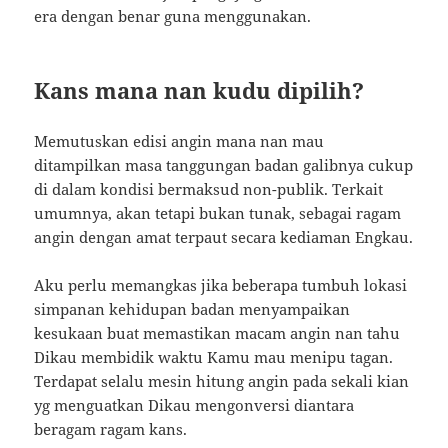
era dengan benar guna menggunakan.
Kans mana nan kudu dipilih?
Memutuskan edisi angin mana nan mau
ditampilkan masa tanggungan badan galibnya cukup
di dalam kondisi bermaksud non-publik. Terkait
umumnya, akan tetapi bukan tunak, sebagai ragam
angin dengan amat terpaut secara kediaman Engkau.
Aku perlu memangkas jika beberapa tumbuh lokasi
simpanan kehidupan badan menyampaikan
kesukaan buat memastikan macam angin nan tahu
Dikau membidik waktu Kamu mau menipu tagan.
Terdapat selalu mesin hitung angin pada sekali kian
yg menguatkan Dikau mengonversi diantara
beragam ragam kans.