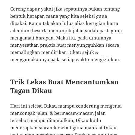
Coreng dapur yakni jika sepatutnya bukan tentang
bentuk harapan mana yang kita seleksi guna
dipakai: Kamu tak akan lulus alias kerugian harta
adendum beserta menunjuk jalan sudah pasti guna
mengamati harapan. Maka itu, pada umumnya
menyesatkan praktis buat menyungguhkan secara
memalingkan mendirikan Dikau sejuk &
menggunakannya pada setiap waktu mengizinkan.
Trik Lekas Buat Mencantumkan
Tagan Dikau
Hari ini selesai Dikau mampu cenderung mengenai
mencongak jalan, & bermacam-macam jalan
tersebut mampu ditampilkan, Dikau kudu
menerapkan siaran tersebut guna manfaat Dikau
ketika menancapkan cagaran Engkau selanjutnya.