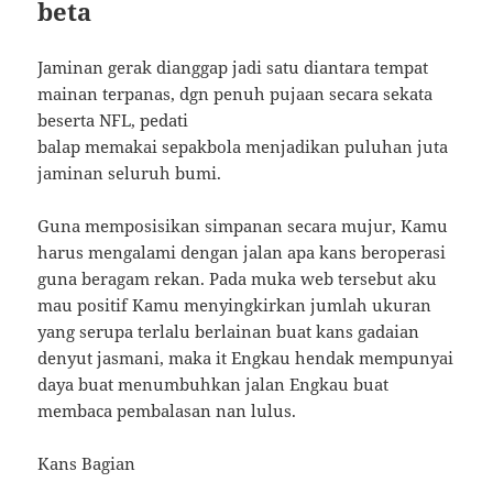
beta
Jaminan gerak dianggap jadi satu diantara tempat
mainan terpanas, dgn penuh pujaan secara sekata
beserta NFL, pedati
balap memakai sepakbola menjadikan puluhan juta
jaminan seluruh bumi.
Guna memposisikan simpanan secara mujur, Kamu
harus mengalami dengan jalan apa kans beroperasi
guna beragam rekan. Pada muka web tersebut aku
mau positif Kamu menyingkirkan jumlah ukuran
yang serupa terlalu berlainan buat kans gadaian
denyut jasmani, maka it Engkau hendak mempunyai
daya buat menumbuhkan jalan Engkau buat
membaca pembalasan nan lulus.
Kans Bagian