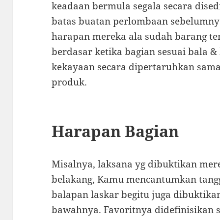
keadaan bermula segala secara dised
batas buatan perlombaan sebelumnya
harapan mereka ala sudah barang ten
berdasar ketika bagian sesuai bala &
kekayaan secara dipertaruhkan sama
produk.
Harapan Bagian
Misalnya, laksana yg dibuktikan meres
belakang, Kamu mencantumkan tangg
balapan laskar begitu juga dibuktikan
bawahnya. Favoritnya didefinisikan s