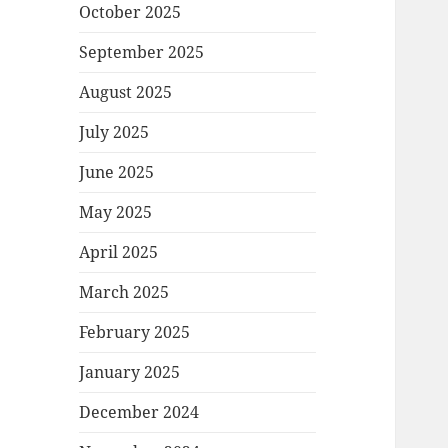
October 2025
September 2025
August 2025
July 2025
June 2025
May 2025
April 2025
March 2025
February 2025
January 2025
December 2024