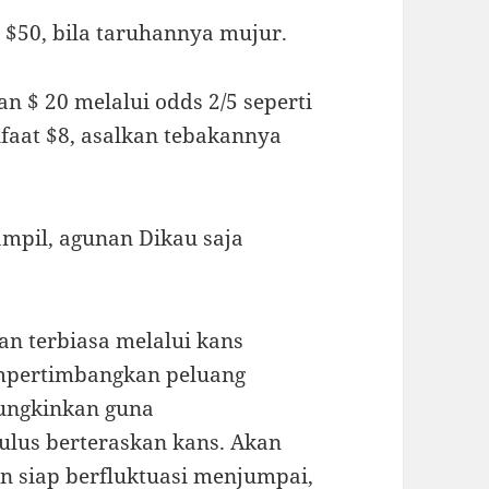
 $50, bila taruhannya mujur.
n $ 20 melalui odds 2/5 seperti
nfaat $8, asalkan tebakannya
ampil, agunan Dikau saja
n terbiasa melalui kans
empertimbangkan peluang
mungkinkan guna
lus berteraskan kans. Akan
an siap berfluktuasi menjumpai,