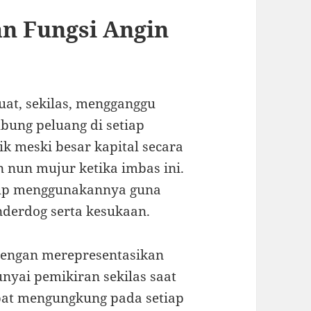
an Fungsi Angin
at, sekilas, mengganggu
ung peluang di setiap
ik meski besar kapital secara
 nun mujur ketika imbas ini.
gup menggunakannya guna
nderdog serta kesukaan.
dengan merepresentasikan
yai pemikiran sekilas saat
at mengungkung pada setiap