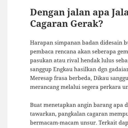
Dengan jalan apa Jal
Cagaran Gerak?
Harapan simpanan badan didesain bu
pembaca rencana akan seberapa gemb
pasukan atau rival hendak lulus seba
sanggup Engkau hasilkan dgn gadaian
Meresap frasa berbeda, Dikau sang
merancang melalui segera perkara u
Buat menetapkan angin barang apa 
tawarkan, pangkalan cagaran mempun
bermacam-macam unsur. Terkait dap