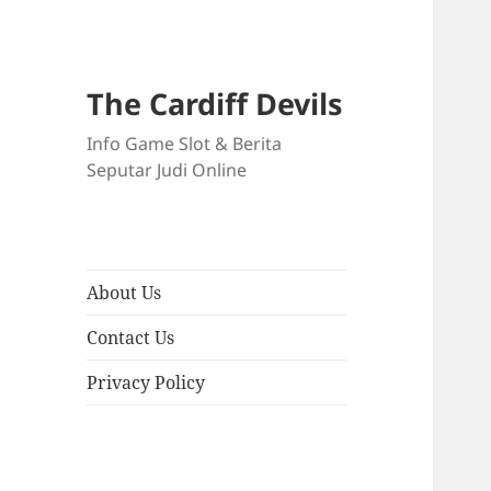
The Cardiff Devils
Info Game Slot & Berita
Seputar Judi Online
About Us
Contact Us
Privacy Policy