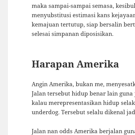
maka sampai-sampai semasa, kesibuka
menyubstitusi estimasi kans kejayaan 
kemajuan tertutup, siap bersalin be
selesai simpanan diposisikan.
Harapan Amerika
Angin Amerika, bukan me, menyesatk
Jalan tersebut hidup benar lain guna
kalau merepresentasikan hidup selak
underdog. Tersebut selalu dikenal ja
Jalan nan odds Amerika berjalan gun