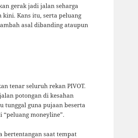
n gerak jadi jalan seharga
kini. Kans itu, serta peluang
rtambah asal dibanding ataupun
an tenar seluruh rekan PIVOT.
 jalan potongan di kesahan
u tunggal guna pujaan beserta
di “peluang moneyline”.
a bertentangan saat tempat