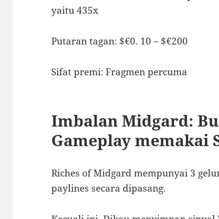
yaitu 435x
Putaran tagan: $€0. 10 – $€200
Sifat premi: Fragmen percuma
Imbalan Midgard: Bum
Gameplay memakai S
Riches of Midgard mempunyai 3 gelung
paylines secara dipasang.