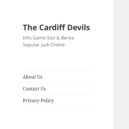
The Cardiff Devils
Info Game Slot & Berita
Seputar Judi Online
About Us
Contact Us
Privacy Policy