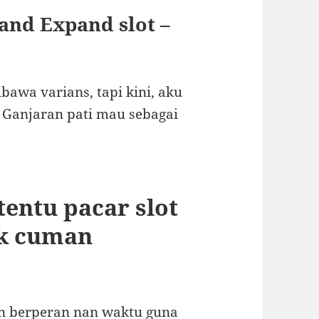
and Expand slot –
wa varians, tapi kini, aku
 Ganjaran pati mau sebagai
tentu pacar slot
ak cuman
n berperan nan waktu guna