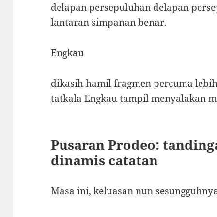
delapan persepuluhan delapan perse
lantaran simpanan benar.
Engkau
dikasih hamil fragmen percuma lebih 
tatkala Engkau tampil menyalakan mul
Pusaran Prodeo: tandinga
dinamis catatan
Masa ini, keluasan nun sesungguhnya