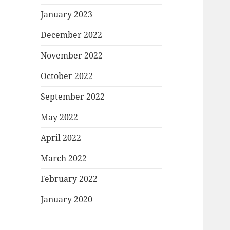
January 2023
December 2022
November 2022
October 2022
September 2022
May 2022
April 2022
March 2022
February 2022
January 2020