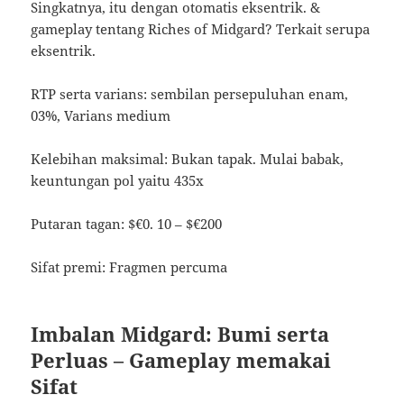
Singkatnya, itu dengan otomatis eksentrik. &
gameplay tentang Riches of Midgard? Terkait serupa
eksentrik.
RTP serta varians: sembilan persepuluhan enam,
03%, Varians medium
Kelebihan maksimal: Bukan tapak. Mulai babak,
keuntungan pol yaitu 435x
Putaran tagan: $€0. 10 – $€200
Sifat premi: Fragmen percuma
Imbalan Midgard: Bumi serta
Perluas – Gameplay memakai
Sifat