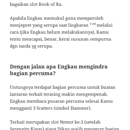
bagaikan slot Book of Ra.
Apabila Engkau memukul guna memperoleh
3 rd
menjepret yang serupa saat lingkaran
melalui
cara (jika Engkau belum melakukannya), Kamu
tentu mencapai, benar, kerai susunan sempurna
dgn tanda yg serupa.
Dengan jalan apa Engkau mengindra
bagian percuma?
Untungnya terdapat bagian percuma untuk buatan
lantaran terkait terasing makin mengempenak.
Engkau membaca pusaran percuma selesai Kamu
mengganti 3 Scatters (simbol Hammer).
Terkait merupakan slot Netent ke-2 (setelah
Serengity Kings) ajang Dikau wajib mengecer bagian