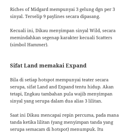
Riches of Midgard mempunyai 3 gelung dgn per 3
sinyal. Terselip 9 paylines secara dipasang.
Kecuali ini, Dikau menyimpan sinyal Wild, secara
memindahkan segenap karakter kecuali Scatters
(simbol Hammer).
Sifat Land memakai Expand
Bila di setiap hotspot mempunyai teater secara
serupa, sifat Land and Expand tentu hidup. Akan
tetapi, Engkau tambahan pula wajib menyimpan
sinyal yang serupa dalam dua alias 3 lilitan.
Saat ini Dikau mencapai repin percuma, pada mana
tanda ketika lilitan (yang menyimpan tanda yang
serupa semacam di hotspot) menumpuk. Itu