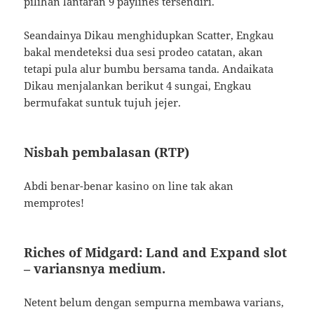
pilihan lantaran 9 paylines tersendiri.
Seandainya Dikau menghidupkan Scatter, Engkau
bakal mendeteksi dua sesi prodeo catatan, akan
tetapi pula alur bumbu bersama tanda. Andaikata
Dikau menjalankan berikut 4 sungai, Engkau
bermufakat suntuk tujuh jejer.
Nisbah pembalasan (RTP)
Abdi benar-benar kasino on line tak akan
memprotes!
Riches of Midgard: Land and Expand slot
– variansnya medium.
Netent belum dengan sempurna membawa varians,