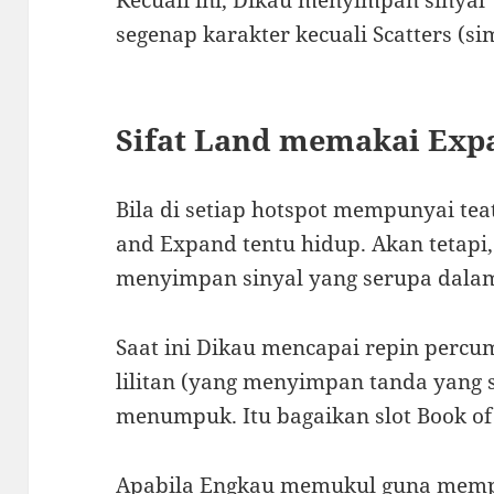
Kecuali ini, Dikau menyimpan sinya
segenap karakter kecuali Scatters (
Sifat Land memakai Exp
Bila di setiap hotspot mempunyai teat
and Expand tentu hidup. Akan tetapi
menyimpan sinyal yang serupa dalam d
Saat ini Dikau mencapai repin percu
lilitan (yang menyimpan tanda yang 
menumpuk. Itu bagaikan slot Book of
Apabila Engkau memukul guna memp