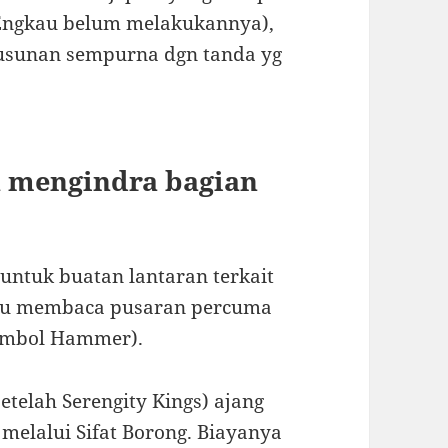
a Engkau belum melakukannya),
susunan sempurna dgn tanda yg
u mengindra bagian
untuk buatan lantaran terkait
au membaca pusaran percuma
simbol Hammer).
etelah Serengity Kings) ajang
melalui Sifat Borong. Biayanya