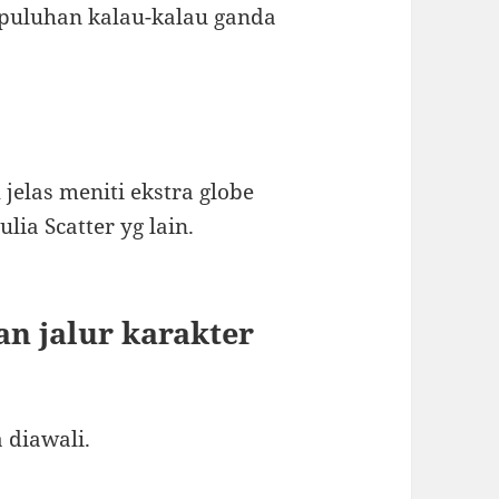
puluhan kalau-kalau ganda
jelas meniti ekstra globe
ia Scatter yg lain.
n jalur karakter
 diawali.