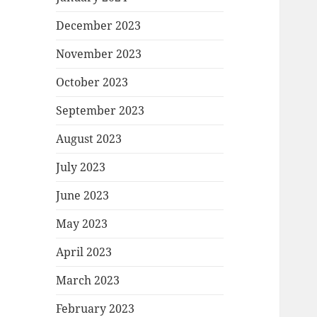
December 2023
November 2023
October 2023
September 2023
August 2023
July 2023
June 2023
May 2023
April 2023
March 2023
February 2023