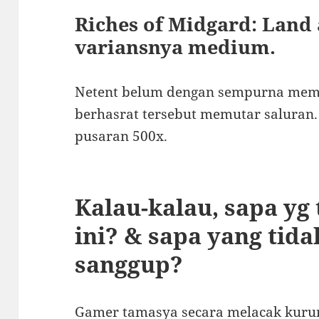
Riches of Midgard: Land 
variansnya medium.
Netent belum dengan sempurna memba
berhasrat tersebut memutar saluran.
pusaran 500x.
Kalau-kalau, sapa yg 
ini? & sapa yang tid
sanggup?
Gamer tamasya secara melacak kuru