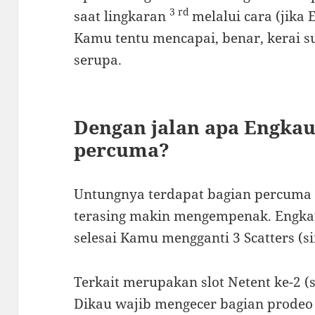
3 rd
saat lingkaran
melalui cara (jik
Kamu tentu mencapai, benar, kerai 
serupa.
Dengan jalan apa Engka
percuma?
Untungnya terdapat bagian percuma 
terasing makin mengempenak. Engk
selesai Kamu mengganti 3 Scatters (
Terkait merupakan slot Netent ke-2 (s
Dikau wajib mengecer bagian prodeo 