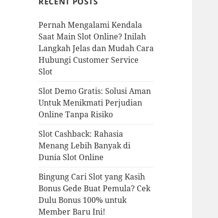
RECENT POSTS
Pernah Mengalami Kendala
Saat Main Slot Online? Inilah
Langkah Jelas dan Mudah Cara
Hubungi Customer Service
Slot
Slot Demo Gratis: Solusi Aman
Untuk Menikmati Perjudian
Online Tanpa Risiko
Slot Cashback: Rahasia
Menang Lebih Banyak di
Dunia Slot Online
Bingung Cari Slot yang Kasih
Bonus Gede Buat Pemula? Cek
Dulu Bonus 100% untuk
Member Baru Ini!