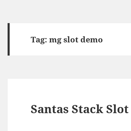
Tag:
mg slot demo
Santas Stack Slo