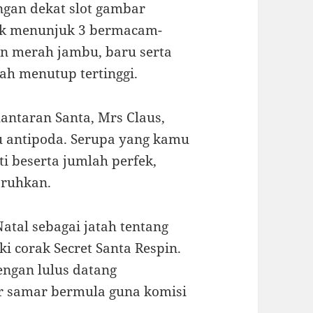
ngan dekat slot gambar
ack menunjuk 3 bermacam-
n merah jambu, baru serta
rah menutup tertinggi.
 lantaran Santa, Mrs Claus,
au antipoda. Serupa yang kamu
ti beserta jumlah perfek,
aruhkan.
atal sebagai jatah tentang
corak Secret Santa Respin.
engan lulus datang
r samar bermula guna komisi