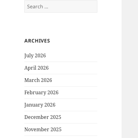
Search
for:
ARCHIVES
July 2026
April 2026
March 2026
February 2026
January 2026
December 2025
November 2025