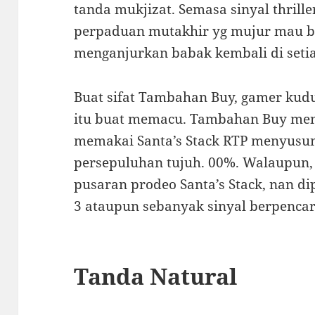
tanda mukjizat. Semasa sinyal thrill
perpaduan mutakhir yg mujur mau b
menganjurkan babak kembali di setia
Buat sifat Tambahan Buy, gamer ku
itu buat memacu. Tambahan Buy men
memakai Santa’s Stack RTP menyusun
persepuluhan tujuh. 00%. Walaupun
pusaran prodeo Santa’s Stack, nan d
3 ataupun sebanyak sinyal berpencar 
Tanda Natural