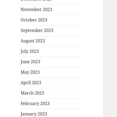
November 2023
October 2023
September 2023
August 2023
July 2023
June 2023
May 2023
April 2023
March 2023
February 2023
January 2023