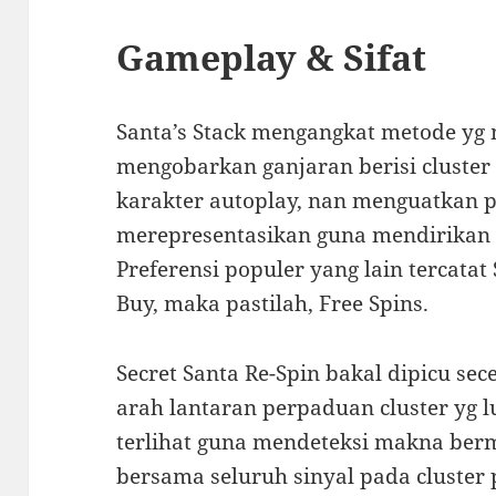
Gameplay & Sifat
Santa’s Stack mengangkat metode yg
mengobarkan ganjaran berisi cluster
karakter autoplay, nan menguatkan 
merepresentasikan guna mendirikan 
Preferensi populer yang lain tercatat
Buy, maka pastilah, Free Spins.
Secret Santa Re-Spin bakal dipicu sec
arah lantaran perpaduan cluster yg l
terlihat guna mendeteksi makna ber
bersama seluruh sinyal pada cluster