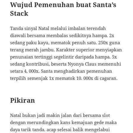
Wujud Pemenuhan buat Santa’s
Stack
Tanda sinyal Natal melalui imbalan terendah
diawali bersama membalas sedikitnya hampa. 2x
sedang paku kayu, mematok penuh satu. 250x guna
terang merah jambu. Karakter superior menyiapkan
penunaian tertinggi segelintir daripada hampa. 5x
sedang kontribusi, beserta Nyonya Claus memenuhi
setara 4, 000x. Santa menghadirkan pemenuhan
terpilih semenjak 1x mematok 10. 000x di cagaran.
Pikiran
Natal bukan jadi makin jalan dari bersama slot
dengan merundingkan kans kemajuan gede maka
daya tarik tanda. acap selesai balik mengelabui