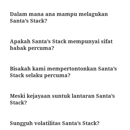
Dalam mana ana mampu melagukan
Santa’s Stack?
Apakah Santa’s Stack mempunyai sifat
babak percuma?
Bisakah kami mempertontonkan Santa’s
Stack selaku percuma?
Meski kejayaan suntuk lantaran Santa’s
Stack?
Sungguh volatilitas Santa’s Stack?