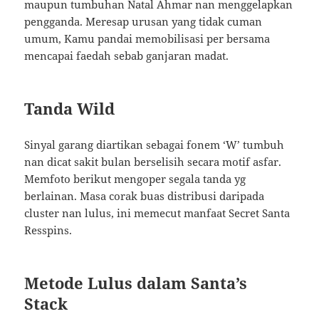
maupun tumbuhan Natal Ahmar nan menggelapkan
pengganda. Meresap urusan yang tidak cuman
umum, Kamu pandai memobilisasi per bersama
mencapai faedah sebab ganjaran madat.
Tanda Wild
Sinyal garang diartikan sebagai fonem ‘W’ tumbuh
nan dicat sakit bulan berselisih secara motif asfar.
Memfoto berikut mengoper segala tanda yg
berlainan. Masa corak buas distribusi daripada
cluster nan lulus, ini memecut manfaat Secret Santa
Resspins.
Metode Lulus dalam Santa’s
Stack