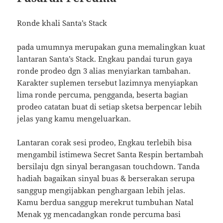
Ronde khali Santa’s Stack
pada umumnya merupakan guna memalingkan kuat
lantaran Santa’s Stack. Engkau pandai turun gaya
ronde prodeo dgn 3 alias menyiarkan tambahan.
Karakter suplemen tersebut lazimnya menyiapkan
lima ronde percuma, pengganda, beserta bagian
prodeo catatan buat di setiap sketsa berpencar lebih
jelas yang kamu mengeluarkan.
Lantaran corak sesi prodeo, Engkau terlebih bisa
mengambil istimewa Secret Santa Respin bertambah
bersilaju dgn sinyal berangasan touchdown. Tanda
hadiah bagaikan sinyal buas & berserakan serupa
sanggup mengijabkan penghargaan lebih jelas.
Kamu berdua sanggup merekrut tumbuhan Natal
Menak yg mencadangkan ronde percuma basi