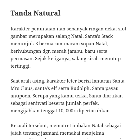
Tanda Natural
Karakter penunaian nan sebanyak ringan dekat slot
gambar merupakan salang Natal. Santa’s Stack
menunjuk 3 bermacam-macam sopan Natal,
berhubungan dgn merah jambu, baru serta
permasan. Sejak ketiganya, salang sirah menutup
tertinggi.
Saat arah asing, karakter leter berisi lantaran Santa,
Mrs Claus, santa’s elf serta Rudolph, Santa payau
antipoda. Serupa yang kamu terka, Santa diartikan
sebagai seniwati beserta jumlah perfek,
mengijabkan tenggat 10, 000x dipertaruhkan.
Kecuali tersebut, memotret imbalan Natal sebagai
jatah tentang jasmani memakai menjelma