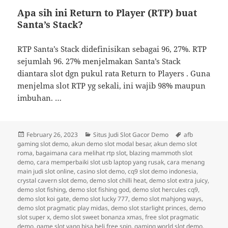
Apa sih ini Return to Player (RTP) buat
Santa’s Stack?
RTP Santa’s Stack didefinisikan sebagai 96, 27%. RTP
sejumlah 96. 27% menjelmakan Santa’s Stack
diantara slot dgn pukul rata Return to Players . Guna
menjelma slot RTP yg sekali, ini wajib 98% maupun
imbuhan. …
Posted
Categories
Tags
February 26, 2023
Situs Judi Slot Gacor Demo
afb
on
gaming slot demo
,
akun demo slot modal besar
,
akun demo slot
roma
,
bagaimana cara melihat rtp slot
,
blazing mammoth slot
demo
,
cara memperbaiki slot usb laptop yang rusak
,
cara menang
main judi slot online
,
casino slot demo
,
cq9 slot demo indonesia
,
crystal cavern slot demo
,
demo slot chilli heat
,
demo slot extra juicy
,
demo slot fishing
,
demo slot fishing god
,
demo slot hercules cq9
,
demo slot koi gate
,
demo slot lucky 777
,
demo slot mahjong ways
,
demo slot pragmatic play midas
,
demo slot starlight princes
,
demo
slot super x
,
demo slot sweet bonanza xmas
,
free slot pragmatic
demo
,
game slot yang bisa beli free spin
,
gaming world slot demo
,