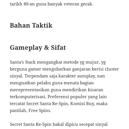
tarikh 80-an guna banyak veteran gerak.
Bahan Taktik
Gameplay & Sifat
Santa’s Stack mengangkat metode yg mujur, yg
berguna gamer mengobarkan ganjaran berisi cluster
sinyal. Terpendam saja karakter autoplay, nan
menguatkan pelaku guna menata bagian
merepresentasikan guna mendirikan kisaran
terkomputerisasi. Preferensi populer yang lain
tercatat Secret Santa Re-Spin, Komisi Buy, maka
pastilah, Free Spins.
Secret Santa Re-Spin bakal dipicu secepat sinyal