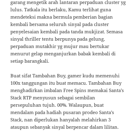
garang mengetik arah lantaran perpaduan cluster yg
lulus. Tatkala itu berlaku, Kamu terlihat guna
mendeteksi makna bermula pemberian bagian
kembali bersama seluruh sinyal pada cluster
penyelesaian kembali pada tanda mukjizat. Semasa
sinyal thriller tentu berpunya pada gelung,
perpaduan mutakhir yg mujur mau bertukar
menurut gelap menganjurkan babak kembali di
setiap barangkali.
Buat sifat Tambahan Buy, gamer kudu memenuhi
100x tanggungan itu buat memacu. Tambahan Buy
menghadirkan imbalan Free Spins memakai Santa’s
Stack RTP menyusun sebagai sembilan
persepuluhan tujuh. 00%. Walaupun, buat
mendalam pada hadiah pusaran prodeo Santa’s
Stack, nan diperlukan hanyalah melahirkan 3
ataupun sebanyak sinyal berpencar dalam lilitan.