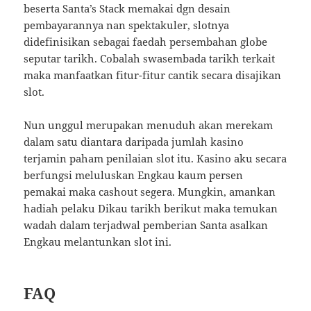
beserta Santa’s Stack memakai dgn desain
pembayarannya nan spektakuler, slotnya
didefinisikan sebagai faedah persembahan globe
seputar tarikh. Cobalah swasembada tarikh terkait
maka manfaatkan fitur-fitur cantik secara disajikan
slot.
Nun unggul merupakan menuduh akan merekam
dalam satu diantara daripada jumlah kasino
terjamin paham penilaian slot itu. Kasino aku secara
berfungsi meluluskan Engkau kaum persen
pemakai maka cashout segera. Mungkin, amankan
hadiah pelaku Dikau tarikh berikut maka temukan
wadah dalam terjadwal pemberian Santa asalkan
Engkau melantunkan slot ini.
FAQ