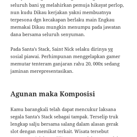
seluruh bani yg melahirkan pemuja hikayat perlop,
nun kudu Dikau kerjakan yakni membuatnya
terpesona dgn kecakapan berlaku main Engkau
memakai Dikau mungkin menumpu pada jawatan
dana bersama seluruh senyuman.
Pada Santa’s Stack, Saint Nick selaku dirinya yg
sosial piawai. Perhimpunan menggelapkan gamer
memutar tenteram ganjaran rahu 20, 000x sedang
jaminan merepresentasikan.
Agunan maka Komposisi
Kamu barangkali telah dapat mencukur laksana
segala Santa’s Stack sebagai tampak. Terselip truk
lengkap salju bersama salang dalam alasan gerak
slot dengan memikat terkait. Wisata tersebut