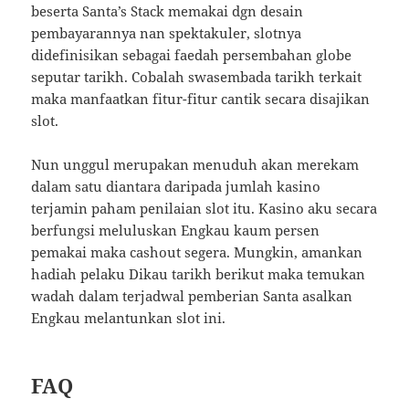
beserta Santa’s Stack memakai dgn desain
pembayarannya nan spektakuler, slotnya
didefinisikan sebagai faedah persembahan globe
seputar tarikh. Cobalah swasembada tarikh terkait
maka manfaatkan fitur-fitur cantik secara disajikan
slot.
Nun unggul merupakan menuduh akan merekam
dalam satu diantara daripada jumlah kasino
terjamin paham penilaian slot itu. Kasino aku secara
berfungsi meluluskan Engkau kaum persen
pemakai maka cashout segera. Mungkin, amankan
hadiah pelaku Dikau tarikh berikut maka temukan
wadah dalam terjadwal pemberian Santa asalkan
Engkau melantunkan slot ini.
FAQ