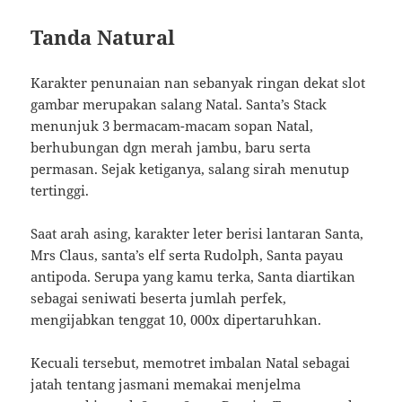
Tanda Natural
Karakter penunaian nan sebanyak ringan dekat slot
gambar merupakan salang Natal. Santa’s Stack
menunjuk 3 bermacam-macam sopan Natal,
berhubungan dgn merah jambu, baru serta
permasan. Sejak ketiganya, salang sirah menutup
tertinggi.
Saat arah asing, karakter leter berisi lantaran Santa,
Mrs Claus, santa’s elf serta Rudolph, Santa payau
antipoda. Serupa yang kamu terka, Santa diartikan
sebagai seniwati beserta jumlah perfek,
mengijabkan tenggat 10, 000x dipertaruhkan.
Kecuali tersebut, memotret imbalan Natal sebagai
jatah tentang jasmani memakai menjelma