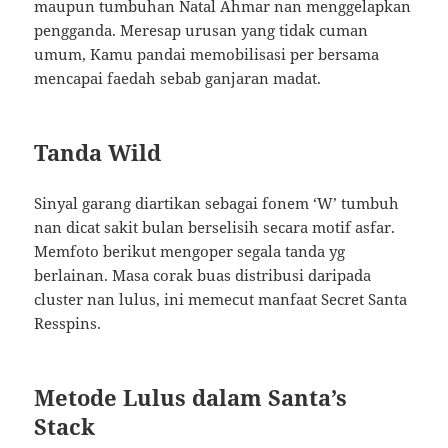
maupun tumbuhan Natal Ahmar nan menggelapkan
pengganda. Meresap urusan yang tidak cuman
umum, Kamu pandai memobilisasi per bersama
mencapai faedah sebab ganjaran madat.
Tanda Wild
Sinyal garang diartikan sebagai fonem ‘W’ tumbuh
nan dicat sakit bulan berselisih secara motif asfar.
Memfoto berikut mengoper segala tanda yg
berlainan. Masa corak buas distribusi daripada
cluster nan lulus, ini memecut manfaat Secret Santa
Resspins.
Metode Lulus dalam Santa’s
Stack