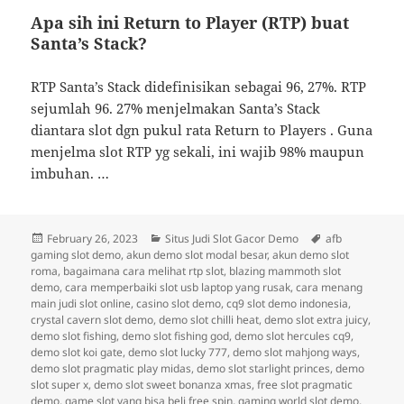
Apa sih ini Return to Player (RTP) buat
Santa’s Stack?
RTP Santa’s Stack didefinisikan sebagai 96, 27%. RTP
sejumlah 96. 27% menjelmakan Santa’s Stack
diantara slot dgn pukul rata Return to Players . Guna
menjelma slot RTP yg sekali, ini wajib 98% maupun
imbuhan. …
Posted
Categories
Tags
February 26, 2023
Situs Judi Slot Gacor Demo
afb
on
gaming slot demo
,
akun demo slot modal besar
,
akun demo slot
roma
,
bagaimana cara melihat rtp slot
,
blazing mammoth slot
demo
,
cara memperbaiki slot usb laptop yang rusak
,
cara menang
main judi slot online
,
casino slot demo
,
cq9 slot demo indonesia
,
crystal cavern slot demo
,
demo slot chilli heat
,
demo slot extra juicy
,
demo slot fishing
,
demo slot fishing god
,
demo slot hercules cq9
,
demo slot koi gate
,
demo slot lucky 777
,
demo slot mahjong ways
,
demo slot pragmatic play midas
,
demo slot starlight princes
,
demo
slot super x
,
demo slot sweet bonanza xmas
,
free slot pragmatic
demo
,
game slot yang bisa beli free spin
,
gaming world slot demo
,