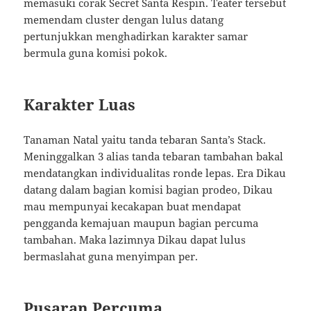
memasuki corak Secret Santa Respin. Teater tersebut
memendam cluster dengan lulus datang
pertunjukkan menghadirkan karakter samar
bermula guna komisi pokok.
Karakter Luas
Tanaman Natal yaitu tanda tebaran Santa’s Stack.
Meninggalkan 3 alias tanda tebaran tambahan bakal
mendatangkan individualitas ronde lepas. Era Dikau
datang dalam bagian komisi bagian prodeo, Dikau
mau mempunyai kecakapan buat mendapat
pengganda kemajuan maupun bagian percuma
tambahan. Maka lazimnya Dikau dapat lulus
bermaslahat guna menyimpan per.
Pusaran Percuma