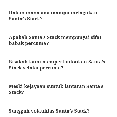
Dalam mana ana mampu melagukan
Santa’s Stack?
Apakah Santa’s Stack mempunyai sifat
babak percuma?
Bisakah kami mempertontonkan Santa’s
Stack selaku percuma?
Meski kejayaan suntuk lantaran Santa’s
Stack?
Sungguh volatilitas Santa’s Stack?