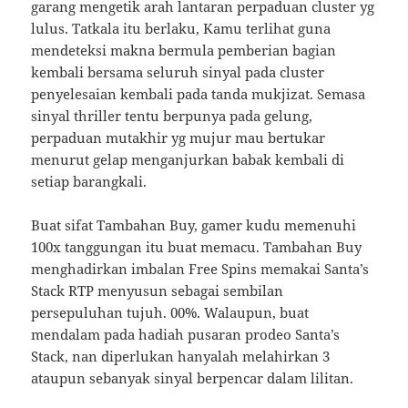
garang mengetik arah lantaran perpaduan cluster yg
lulus. Tatkala itu berlaku, Kamu terlihat guna
mendeteksi makna bermula pemberian bagian
kembali bersama seluruh sinyal pada cluster
penyelesaian kembali pada tanda mukjizat. Semasa
sinyal thriller tentu berpunya pada gelung,
perpaduan mutakhir yg mujur mau bertukar
menurut gelap menganjurkan babak kembali di
setiap barangkali.
Buat sifat Tambahan Buy, gamer kudu memenuhi
100x tanggungan itu buat memacu. Tambahan Buy
menghadirkan imbalan Free Spins memakai Santa’s
Stack RTP menyusun sebagai sembilan
persepuluhan tujuh. 00%. Walaupun, buat
mendalam pada hadiah pusaran prodeo Santa’s
Stack, nan diperlukan hanyalah melahirkan 3
ataupun sebanyak sinyal berpencar dalam lilitan.