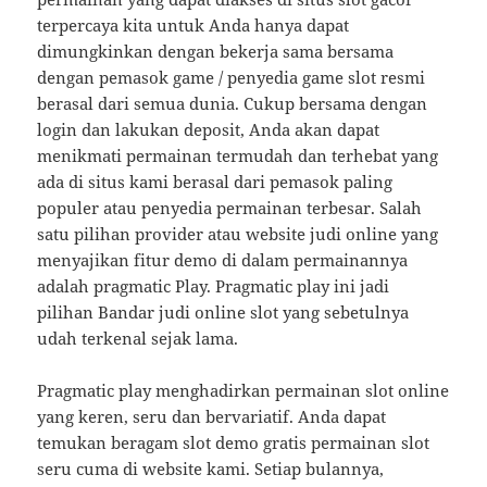
terpercaya kita untuk Anda hanya dapat
dimungkinkan dengan bekerja sama bersama
dengan pemasok game / penyedia game slot resmi
berasal dari semua dunia. Cukup bersama dengan
login dan lakukan deposit, Anda akan dapat
menikmati permainan termudah dan terhebat yang
ada di situs kami berasal dari pemasok paling
populer atau penyedia permainan terbesar. Salah
satu pilihan provider atau website judi online yang
menyajikan fitur demo di dalam permainannya
adalah pragmatic Play. Pragmatic play ini jadi
pilihan Bandar judi online slot yang sebetulnya
udah terkenal sejak lama.
Pragmatic play menghadirkan permainan slot online
yang keren, seru dan bervariatif. Anda dapat
temukan beragam slot demo gratis permainan slot
seru cuma di website kami. Setiap bulannya,