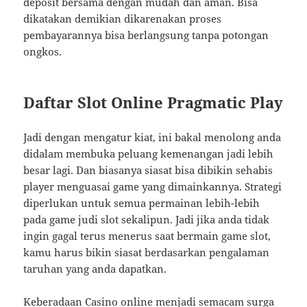
deposit bersama dengan mudah dan aman. Bisa
dikatakan demikian dikarenakan proses
pembayarannya bisa berlangsung tanpa potongan
ongkos.
Daftar Slot Online Pragmatic Play
Jadi dengan mengatur kiat, ini bakal menolong anda
didalam membuka peluang kemenangan jadi lebih
besar lagi. Dan biasanya siasat bisa dibikin sehabis
player menguasai game yang dimainkannya. Strategi
diperlukan untuk semua permainan lebih-lebih
pada game judi slot sekalipun. Jadi jika anda tidak
ingin gagal terus menerus saat bermain game slot,
kamu harus bikin siasat berdasarkan pengalaman
taruhan yang anda dapatkan.
Keberadaan Casino online menjadi semacam surga