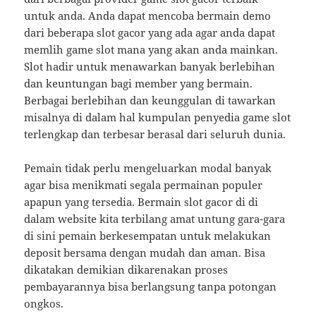
untuk anda. Anda dapat mencoba bermain demo
dari beberapa slot gacor yang ada agar anda dapat
memlih game slot mana yang akan anda mainkan.
Slot hadir untuk menawarkan banyak berlebihan
dan keuntungan bagi member yang bermain.
Berbagai berlebihan dan keunggulan di tawarkan
misalnya di dalam hal kumpulan penyedia game slot
terlengkap dan terbesar berasal dari seluruh dunia.
Pemain tidak perlu mengeluarkan modal banyak
agar bisa menikmati segala permainan populer
apapun yang tersedia. Bermain slot gacor di di
dalam website kita terbilang amat untung gara-gara
di sini pemain berkesempatan untuk melakukan
deposit bersama dengan mudah dan aman. Bisa
dikatakan demikian dikarenakan proses
pembayarannya bisa berlangsung tanpa potongan
ongkos.