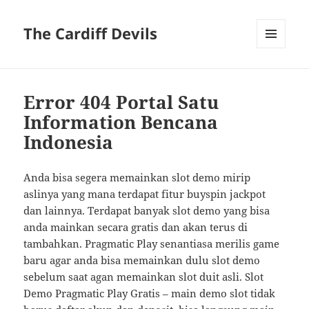
The Cardiff Devils
MENU
AND
WIDGETS
Error 404 Portal Satu
Information Bencana
Indonesia
Anda bisa segera memainkan slot demo mirip
aslinya yang mana terdapat fitur buyspin jackpot
dan lainnya. Terdapat banyak slot demo yang bisa
anda mainkan secara gratis dan akan terus di
tambahkan. Pragmatic Play senantiasa merilis game
baru agar anda bisa memainkan dulu slot demo
sebelum saat agan memainkan slot duit asli. Slot
Demo Pragmatic Play Gratis – main demo slot tidak