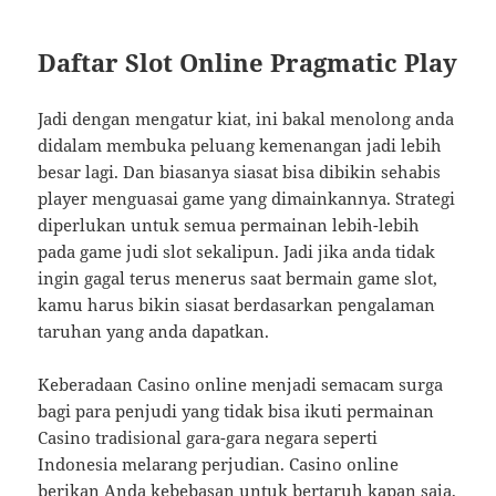
Daftar Slot Online Pragmatic Play
Jadi dengan mengatur kiat, ini bakal menolong anda
didalam membuka peluang kemenangan jadi lebih
besar lagi. Dan biasanya siasat bisa dibikin sehabis
player menguasai game yang dimainkannya. Strategi
diperlukan untuk semua permainan lebih-lebih
pada game judi slot sekalipun. Jadi jika anda tidak
ingin gagal terus menerus saat bermain game slot,
kamu harus bikin siasat berdasarkan pengalaman
taruhan yang anda dapatkan.
Keberadaan Casino online menjadi semacam surga
bagi para penjudi yang tidak bisa ikuti permainan
Casino tradisional gara-gara negara seperti
Indonesia melarang perjudian. Casino online
berikan Anda kebebasan untuk bertaruh kapan saja,