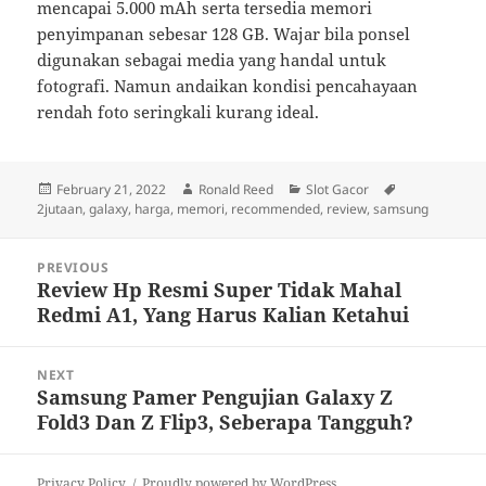
mencapai 5.000 mAh serta tersedia memori
penyimpanan sebesar 128 GB. Wajar bila ponsel
digunakan sebagai media yang handal untuk
fotografi. Namun andaikan kondisi pencahayaan
rendah foto seringkali kurang ideal.
Posted
Author
Categories
Tags
February 21, 2022
Ronald Reed
Slot Gacor
on
2jutaan
,
galaxy
,
harga
,
memori
,
recommended
,
review
,
samsung
Post
PREVIOUS
navigation
Review Hp Resmi Super Tidak Mahal
Previous
Redmi A1, Yang Harus Kalian Ketahui
post:
NEXT
Samsung Pamer Pengujian Galaxy Z
Next
Fold3 Dan Z Flip3, Seberapa Tangguh?
post:
Privacy Policy
Proudly powered by WordPress