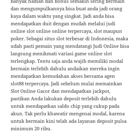
banyak hadiah dan bonus semakin sering bermain
dan mengumpulkannya bisa buat anda jadi orang
kaya dalam waktu yang singkat. Jadi anda bisa
mendapatkan duit dengan mudah melalui judi
online slot online online terpercaya, slot maupun
poker. Sebagai situs slot terbesar di Indonesia, maka
udah pasti pemain yang mendatangi Judi Online bisa
langsung menikmati variasi game online slot
terlengkap. Tentu saja anda wajib memiliki modal
bermain terlebih dahulu andaikan mereka ingin
mendapatkan kemudahan akses bersama agen
slot88 terpercaya. Jadi sebelum mulai memainkan
Slot Online Gacor dan mendapatkan jackpot,
pastikan Anda lakukan deposit terlebih dahulu
untuk mendapatkan saldo chip yang cukup pada
akun. Tak perlu khawatir mengenai modal, karena
untuk bermain kini telah ada layanan deposit pulsa
minimum 20 ribu.