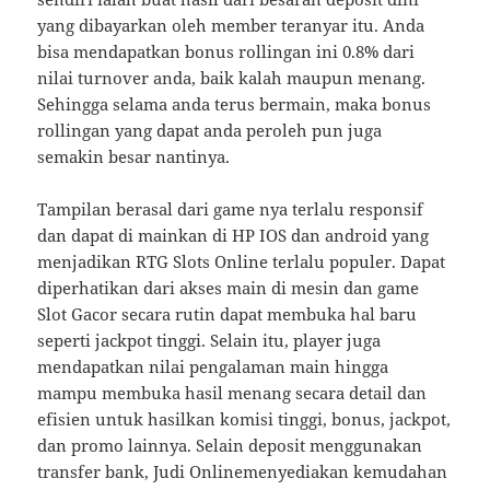
yang dibayarkan oleh member teranyar itu. Anda
bisa mendapatkan bonus rollingan ini 0.8% dari
nilai turnover anda, baik kalah maupun menang.
Sehingga selama anda terus bermain, maka bonus
rollingan yang dapat anda peroleh pun juga
semakin besar nantinya.
Tampilan berasal dari game nya terlalu responsif
dan dapat di mainkan di HP IOS dan android yang
menjadikan RTG Slots Online terlalu populer. Dapat
diperhatikan dari akses main di mesin dan game
Slot Gacor secara rutin dapat membuka hal baru
seperti jackpot tinggi. Selain itu, player juga
mendapatkan nilai pengalaman main hingga
mampu membuka hasil menang secara detail dan
efisien untuk hasilkan komisi tinggi, bonus, jackpot,
dan promo lainnya. Selain deposit menggunakan
transfer bank, Judi Onlinemenyediakan kemudahan