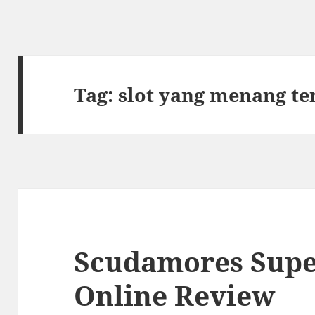
Tag:
slot yang menang te
Scudamores Super
Online Review