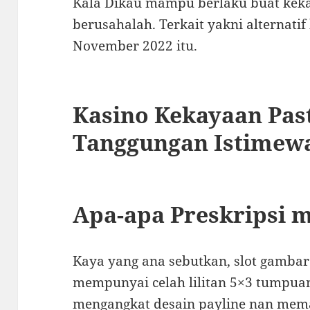
Kala Dikau mampu berlaku buat keka
berusahalah. Terkait yakni alternati
November 2022 itu.
Kasino Kekayaan Past
Tanggungan Istimew
Apa-apa Preskripsi m
Kaya yang ana sebutkan, slot gambar
mempunyai celah lilitan 5×3 tumpua
mengangkat desain payline nan mem