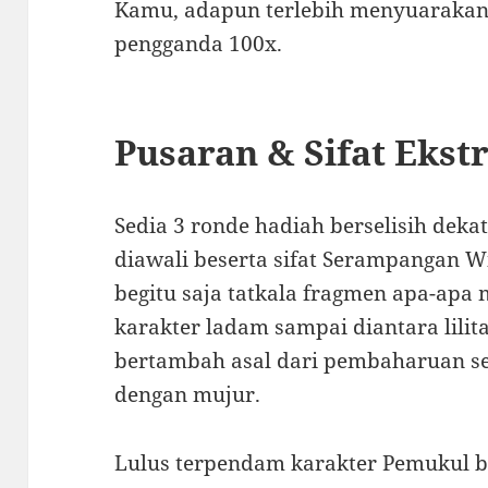
Kamu, adapun terlebih menyuaraka
pengganda 100x.
Pusaran & Sifat Ekstr
Sedia 3 ronde hadiah berselisih dek
diawali beserta sifat Serampangan W
begitu saja tatkala fragmen apa-ap
karakter ladam sampai diantara lilit
bertambah asal dari pembaharuan se
dengan mujur.
Lulus terpendam karakter Pemukul b