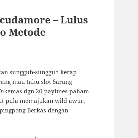
Scudamore – Lulus
no Metode
kan sungguh-sungguh kerap
ang mau tahu slot Sarang
 Dikemas dgn 20 paylines paham
ikut pula memajukan wild awur,
 pingpong Berkas dengan