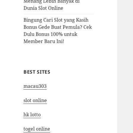
Menang Lebih Banyak di
Dunia Slot Online
Bingung Cari Slot yang Kasih
Bonus Gede Buat Pemula? Cek
Dulu Bonus 100% untuk
Member Baru Ini!
BEST SITES
macau303
slot online
hk lotto
togel online