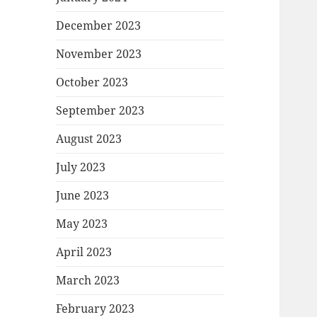
December 2023
November 2023
October 2023
September 2023
August 2023
July 2023
June 2023
May 2023
April 2023
March 2023
February 2023