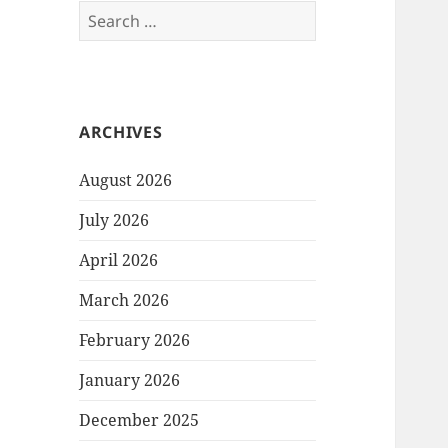
Search
for:
ARCHIVES
August 2026
July 2026
April 2026
March 2026
February 2026
January 2026
December 2025