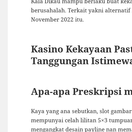
Kala Dikau mampu berlaku buat keka
berusahalah. Terkait yakni alternati
November 2022 itu.
Kasino Kekayaan Past
Tanggungan Istimew
Apa-apa Preskripsi m
Kaya yang ana sebutkan, slot gambar
mempunyai celah lilitan 5×3 tumpua
mengangkat desain payline nan mem