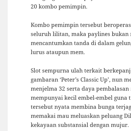
20 kombo pemimpin.
Kombo pemimpin tersebut beroperasi
seluruh lilitan, maka paylines buk
mencantumkan tanda di dalam gelun
lurus ataupun mem.
Slot sempurna ulah terkait berkepanj
gambaran ‘Peter’s Classic Up’, nun m
menjelma 32 serta daya pembalasan 
mempunyai kecil embel-embel guna te
tersebut nyata membina bunga terj
memakai mau meluaskan peluang Di
kekayaan substansial dengan mujur.