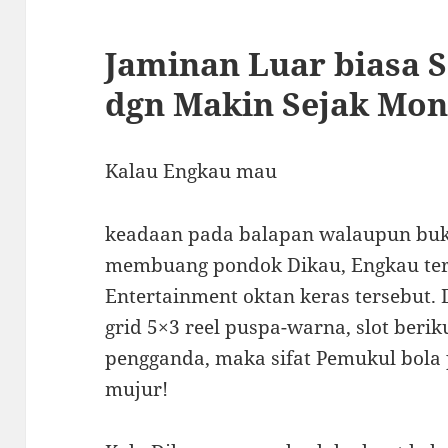
Jaminan Luar biasa 
dgn Makin Sejak Mo
Kalau Engkau mau
keadaan pada balapan walaupun bu
membuang pondok Dikau, Engkau ter
Entertainment oktan keras tersebut.
grid 5×3 reel puspa-warna, slot ber
pengganda, maka sifat Pemukul bola
mujur!