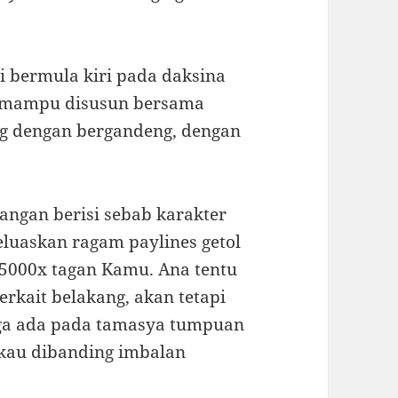
 bermula kiri pada daksina
an mampu disusun bersama
g dengan bergandeng, dengan
angan berisi sebab karakter
eluaskan ragam paylines getol
5000x tagan Kamu. Ana tentu
rkait belakang, akan tetapi
aga ada pada tamasya tumpuan
kau dibanding imbalan