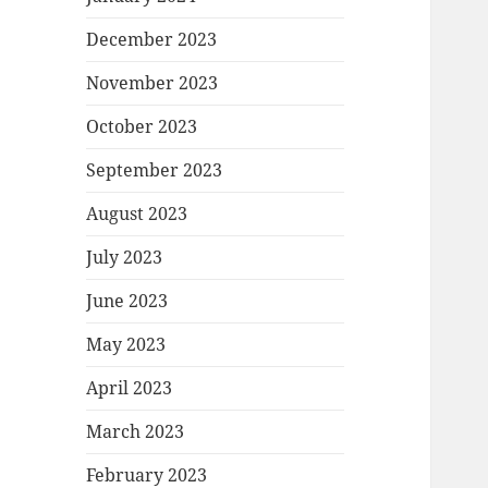
December 2023
November 2023
October 2023
September 2023
August 2023
July 2023
June 2023
May 2023
April 2023
March 2023
February 2023