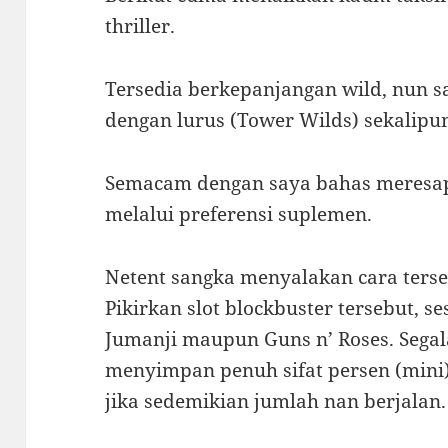
thriller.
Tersedia berkepanjangan wild, nun 
dengan lurus (Tower Wilds) sekalipu
Semacam dengan saya bahas meresap
melalui preferensi suplemen.
Netent sangka menyalakan cara ters
Pikirkan slot blockbuster tersebut, ses
Jumanji maupun Guns n’ Roses. Segala
menyimpan penuh sifat persen (mini)
jika sedemikian jumlah nan berjalan.