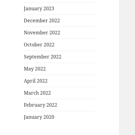
January 2023
December 2022
November 2022
October 2022
September 2022
May 2022
April 2022
March 2022
February 2022
January 2020