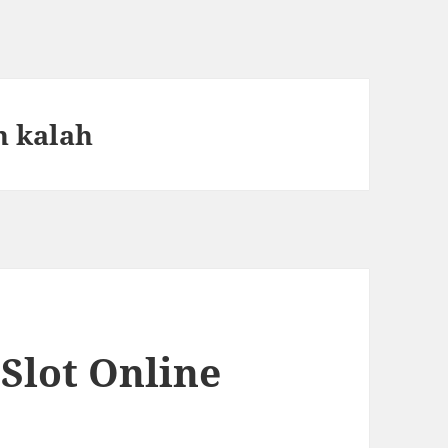
h kalah
Slot Online