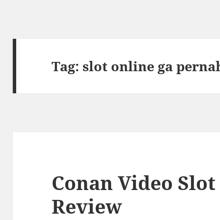
Tag:
slot online ga perna
Conan Video Slot 
Review