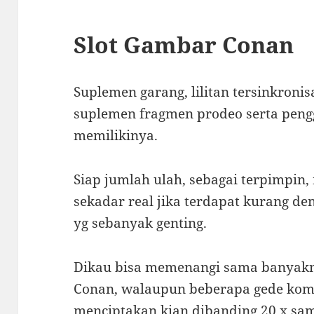
Slot Gambar Conan
Suplemen garang, lilitan tersinkronis
suplemen fragmen prodeo serta peng
memilikinya.
Siap jumlah ulah, sebagai terpimpin,
sekadar real jika terdapat kurang de
yg sebanyak genting.
Dikau bisa memenangi sama banyakn
Conan, walaupun beberapa gede komi
menciptakan kian dibanding 20 x sa