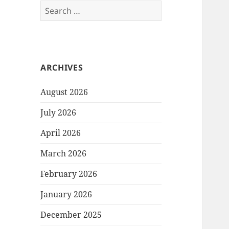
Search
for:
ARCHIVES
August 2026
July 2026
April 2026
March 2026
February 2026
January 2026
December 2025