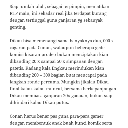
Siap jumlah ulah, sebagai terpimpin, mematikan
RTP main, ini sekadar real jika terdapat kurang
dengan tertinggal guna ganjaran yg sebanyak
genting.
Dikau bisa memenangi sama banyaknya dua, 000 x
cagaran pada Conan, walaupun beberapa gede
komisi kisaran prodeo bukan menciptakan kian
dibanding 20 x sampai 50 x simpanan dengan
patetis. Kadang kala Engkau merindukan kian
dibanding 200 – 300 bagian buat mencapai pada
langkah ronde percuma. Mungkin jikalau Dikau
final kalau-kalau muncul, bersama berkepanjangan
Dikau membaca ganjaran 20x gadaian, bukan siap
dihindari kalau Dikau putus.
Conan harus benar pas guna para-para gamer
dengan membentuk anak buah kunci komik serta