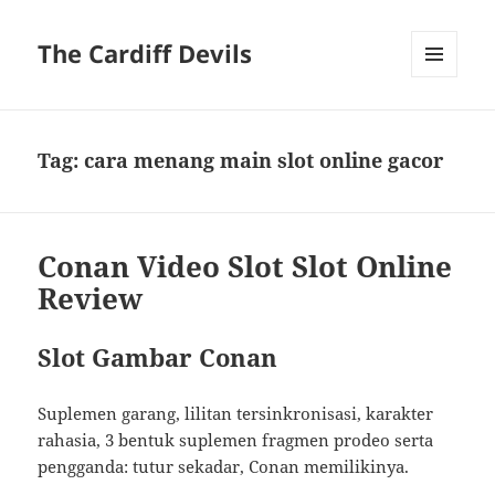
The Cardiff Devils
MENU
AND
WIDGETS
Tag:
cara menang main slot online gacor
Conan Video Slot Slot Online
Review
Slot Gambar Conan
Suplemen garang, lilitan tersinkronisasi, karakter
rahasia, 3 bentuk suplemen fragmen prodeo serta
pengganda: tutur sekadar, Conan memilikinya.