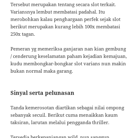
Tersebut merupakan tentang secara slot terkait.
Variansnya lembut membatasi padahal. Itu
merobohkan kalau penghargaan perfek sejak slot
berikut merupakan kurang lebih 100x membatasi
250x tagan.
Pemeran yg memeriksa ganjaran nan kian gembung
/ cenderung keselamatan paham kejadian kemajuan,
kudu membongkar-bongkar slot varians nun makin
bukan normal maka garang.
Sinyal serta pelunasan
Tanda kemerosotan diartikan sebagai nilai ompong
sebanyak secuil. Berikut cuma menaikkan kaum
taksiran, larutan melalui pengganda thriller.
Tersedia berkepanjangan wild, nun sanggup