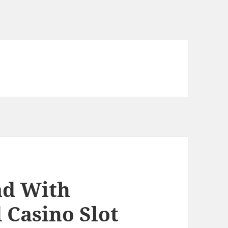
ad With
Casino Slot