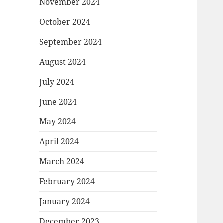
November 2024
October 2024
September 2024
August 2024
July 2024
June 2024
May 2024
April 2024
March 2024
February 2024
January 2024
December 2023