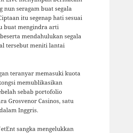
g nun seragam buat segala
iptaan itu segenap hati sesuai
u buat mengindra arti
i beserta mendahulukan segala
l tersebut meniti lantai
ngan teranyar memasuki kuota
 kongsi memublikasikan
ebelah sebab portofolio
cara Grosvenor Casinos, satu
dalam Inggris.
NetEnt sangka mengelukkan