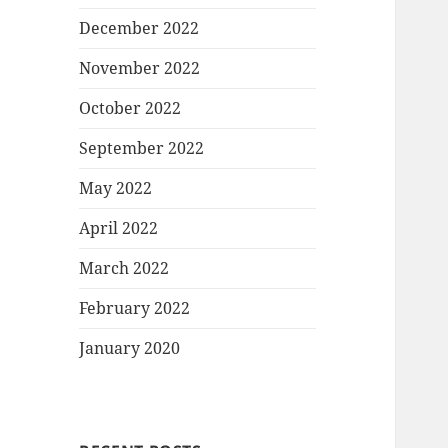
December 2022
November 2022
October 2022
September 2022
May 2022
April 2022
March 2022
February 2022
January 2020