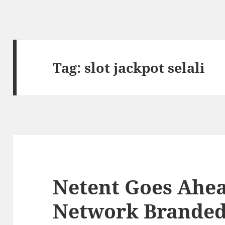
Tag:
slot jackpot selali
Netent Goes Ahe
Network Branded 