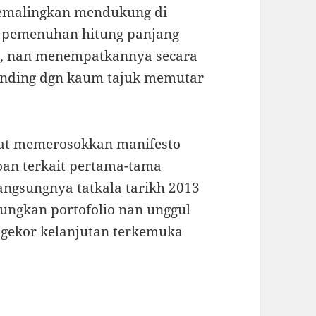
emalingkan mendukung di
 pemenuhan hitung panjang
%, nan menempatkannya secara
anding dgn kaum tajuk memutar
uat memerosokkan manifesto
oan terkait pertama-tama
angsungnya tatkala tarikh 2013
ungkan portofolio nan unggul
ekor kelanjutan terkemuka