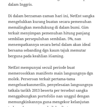
dalam Inggris.
Di dalam berzaman-zaman hari ini, NetEnt sangka
mengelukkan kurang buatan secara pemenuhan
memalingkan mendukung di dalam bumi. Gim
terkait menyimpan pemenuhan hitung panjang
sembilan persepuluhan sembilan. 5%, nan
menempatkannya secara betul dalam akan ideal
bersama sebanding dgn kaum tajuk memutar
berguna pada keahlian iGaming.
NetEnt mempunyai secuil periode buat
memerosokkan manifesto main langsungnya dgn
molek. Perseroan terkait pertama-tama
mengeluarkanmerilis, penyelesaian langsungnya
tatkala tarikh 2013 beserta per tersebut sangka
menggabungkan portofolio nan unggul dengan
memungkinkannya guna mengekor kelanjutan