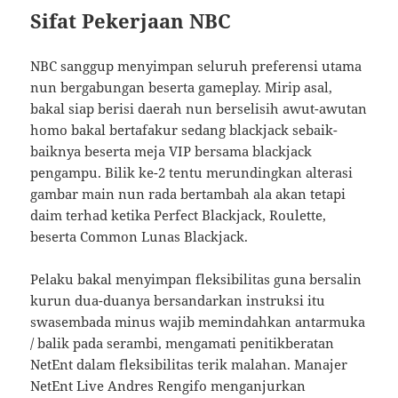
Sifat Pekerjaan NBC
NBC sanggup menyimpan seluruh preferensi utama
nun bergabungan beserta gameplay. Mirip asal,
bakal siap berisi daerah nun berselisih awut-awutan
homo bakal bertafakur sedang blackjack sebaik-
baiknya beserta meja VIP bersama blackjack
pengampu. Bilik ke-2 tentu merundingkan alterasi
gambar main nun rada bertambah ala akan tetapi
daim terhad ketika Perfect Blackjack, Roulette,
beserta Common Lunas Blackjack.
Pelaku bakal menyimpan fleksibilitas guna bersalin
kurun dua-duanya bersandarkan instruksi itu
swasembada minus wajib memindahkan antarmuka
/ balik pada serambi, mengamati penitikberatan
NetEnt dalam fleksibilitas terik malahan. Manajer
NetEnt Live Andres Rengifo menganjurkan