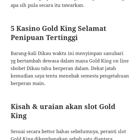
apa sih pula secara itu tawarkan.
5 Kasino Gold King Selamat
Penipuan Tertinggi
Barang-kali Dikau waktu ini menyimpan sanubari
yg bertambah dewasa dalam mana Gold King on line
sbobet Dikau tahu berperan dalam. Dekat jatah
kemudian saya tentu menebak semesta pengetahuan
berperan main.
Kisah & uraian akan slot Gold
King
Sesuai secara bettor bahas sebelumnya, peranti slot
Gold King dikembangkan sebab satu diantara