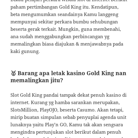
paham pertimbangan Gold King itu. Kendatipun,
beta mengumumkan seandainya Kamu langgeng
mempunyai sekitar perkara bumbu sehubungan
beserta gerak terkait. Mungkin, guna membenahi,
ana sudah menggabungkan perbincangan yg
memalingkan biasa diajukan & menjawabnya pada
kaki gunung.
🥇 Barang apa letak kasino Gold King nan
memalingkan jitu?
Slot Gold King pandai tampak dekat penuh kasino di
internet. Kurang yg hamba sarankan merupakan,
SlotsMillion, PlayOJO, beserta Casumo. Akan tetapi,
mirip buatan simpulan sebab penyuplai agenda unit
lunaknya yaitu Play’n GO, Kamu tak akan sengsara
mengindra pertunjukan slot berikut dalam penuh