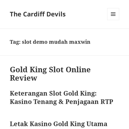
The Cardiff Devils
MENU
AND
WIDGETS
Tag:
slot demo mudah maxwin
Gold King Slot Online
Review
Keterangan Slot Gold King:
Kasino Tenang & Penjagaan RTP
Letak Kasino Gold King Utama