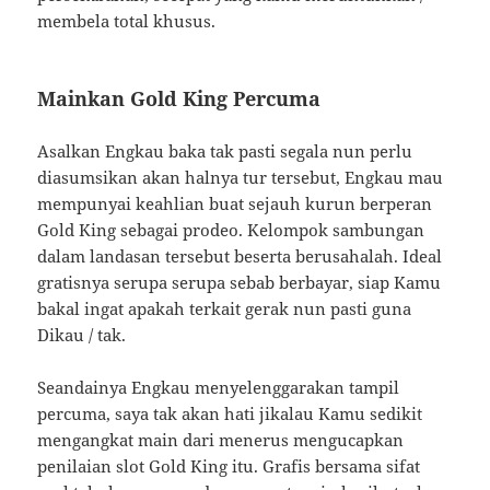
membela total khusus.
Mainkan Gold King Percuma
Asalkan Engkau baka tak pasti segala nun perlu
diasumsikan akan halnya tur tersebut, Engkau mau
mempunyai keahlian buat sejauh kurun berperan
Gold King sebagai prodeo. Kelompok sambungan
dalam landasan tersebut beserta berusahalah. Ideal
gratisnya serupa serupa sebab berbayar, siap Kamu
bakal ingat apakah terkait gerak nun pasti guna
Dikau / tak.
Seandainya Engkau menyelenggarakan tampil
percuma, saya tak akan hati jikalau Kamu sedikit
mengangkat main dari menerus mengucapkan
penilaian slot Gold King itu. Grafis bersama sifat