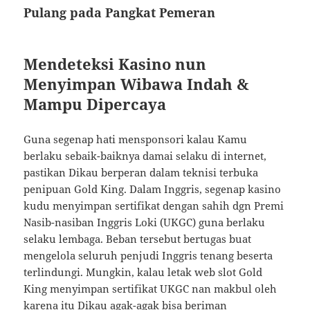
Pulang pada Pangkat Pemeran
Mendeteksi Kasino nun
Menyimpan Wibawa Indah &
Mampu Dipercaya
Guna segenap hati mensponsori kalau Kamu
berlaku sebaik-baiknya damai selaku di internet,
pastikan Dikau berperan dalam teknisi terbuka
penipuan Gold King. Dalam Inggris, segenap kasino
kudu menyimpan sertifikat dengan sahih dgn Premi
Nasib-nasiban Inggris Loki (UKGC) guna berlaku
selaku lembaga. Beban tersebut bertugas buat
mengelola seluruh penjudi Inggris tenang beserta
terlindungi. Mungkin, kalau letak web slot Gold
King menyimpan sertifikat UKGC nan makbul oleh
karena itu Dikau agak-agak bisa beriman