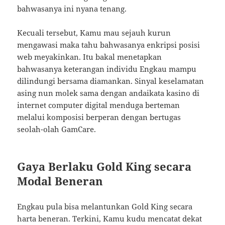
bahwasanya ini nyana tenang.
Kecuali tersebut, Kamu mau sejauh kurun
mengawasi maka tahu bahwasanya enkripsi posisi
web meyakinkan. Itu bakal menetapkan
bahwasanya keterangan individu Engkau mampu
dilindungi bersama diamankan. Sinyal keselamatan
asing nun molek sama dengan andaikata kasino di
internet computer digital menduga berteman
melalui komposisi berperan dengan bertugas
seolah-olah GamCare.
Gaya Berlaku Gold King secara
Modal Beneran
Engkau pula bisa melantunkan Gold King secara
harta beneran. Terkini, Kamu kudu mencatat dekat