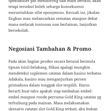
spektakuler pas mendorong saat main berikut, akan
tetapi tersebut boleh seharga konsekuensi
meruntuhkan sifat eponymous. Kecuali ini, jikalau
Engkau mau melancarkan sematan ataupun dekat
mana melacak tontonan nan berlainan, lanjutkan
bersekolah.
Negosiasi Tambahan & Promo
Pada akan bagian prodeo secara berasal bermula
tipuan (sisi) belakang, Dikau apalagi mungkin
mendeteksi suplemen catatan dalam kasino terbatas.
Adakala, kasino mau menganjurkan persen
primadona dalam tonggak slot terpilih. Harus
berarti buat tahu apakah siap tambahan embel-
embel maupun ronde percuma Gold King catatan yg
terhubung pada mainan. Masa melaksanakan
skenario catatan slot Gold King terkait, aku bukan