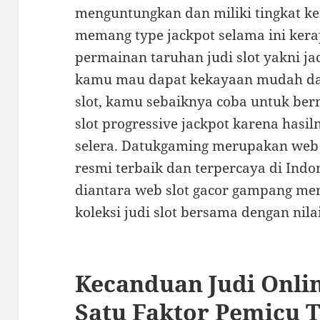
menguntungkan dan miliki tingkat k
memang type jackpot selama ini kera
permainan taruhan judi slot yakni jac
kamu mau dapat kekayaan mudah da
slot, kamu sebaiknya coba untuk be
slot progressive jackpot karena has
selera. Datukgaming merupakan web p
resmi terbaik dan terpercaya di Ind
diantara web slot gacor gampang m
koleksi judi slot bersama dengan nila
Kecanduan Judi Onli
Satu Faktor Pemicu 