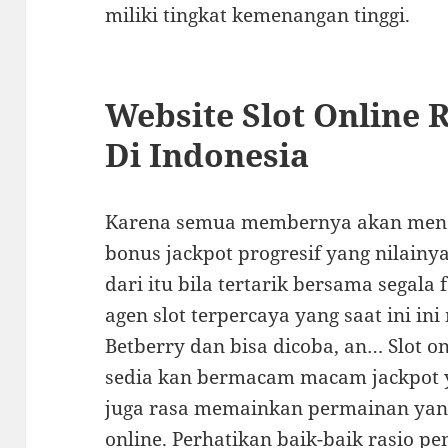
miliki tingkat kemenangan tinggi.
Website Slot Online 
Di Indonesia
Karena semua membernya akan men
bonus jackpot progresif yang nilainy
dari itu bila tertarik bersama segala 
agen slot terpercaya yang saat ini ini
Betberry dan bisa dicoba, an… Slot 
sedia kan bermacam macam jackpot 
juga rasa memainkan permainan yang
online. Perhatikan baik-baik rasio pe