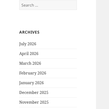
Search
for:
ARCHIVES
July 2026
April 2026
March 2026
February 2026
January 2026
December 2025
November 2025