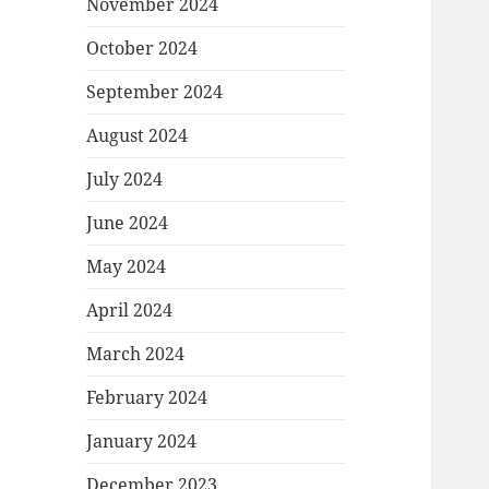
November 2024
October 2024
September 2024
August 2024
July 2024
June 2024
May 2024
April 2024
March 2024
February 2024
January 2024
December 2023