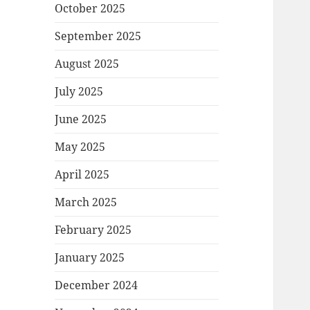
October 2025
September 2025
August 2025
July 2025
June 2025
May 2025
April 2025
March 2025
February 2025
January 2025
December 2024