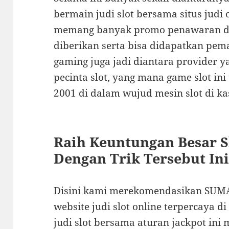
bermain judi slot bersama situs judi 
memang banyak promo penawaran da
diberikan serta bisa didapatkan pem
gaming juga jadi diantara provider y
pecinta slot, yang mana game slot ini 
2001 di dalam wujud mesin slot di ka
Raih Keuntungan Besar S
Dengan Trik Tersebut Ini
Disini kami merekomendasikan SUM
website judi slot online terpercaya 
judi slot bersama aturan jackpot ini