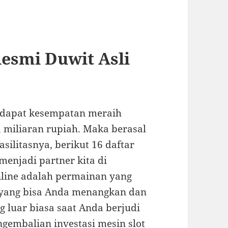
Resmi Duwit Asli
dapat kesempatan meraih
a miliaran rupiah. Maka berasal
fasilitasnya, berikut 16 daftar
 menjadi partner kita di
online adalah permainan yang
yang bisa Anda menangkan dan
 luar biasa saat Anda berjudi
ngembalian investasi mesin slot