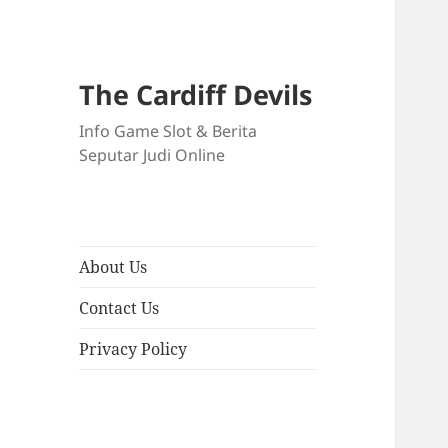
The Cardiff Devils
Info Game Slot & Berita
Seputar Judi Online
About Us
Contact Us
Privacy Policy