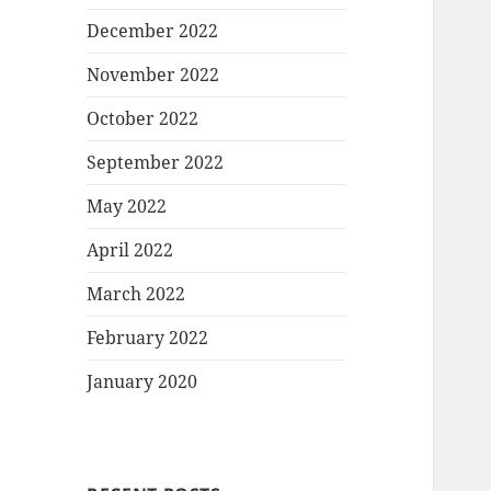
December 2022
November 2022
October 2022
September 2022
May 2022
April 2022
March 2022
February 2022
January 2020