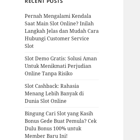
RECENT POSTS
Pernah Mengalami Kendala
Saat Main Slot Online? Inilah
Langkah Jelas dan Mudah Cara
Hubungi Customer Service
Slot
Slot Demo Gratis: Solusi Aman
Untuk Menikmati Perjudian
Online Tanpa Risiko
Slot Cashback: Rahasia
Menang Lebih Banyak di
Dunia Slot Online
Bingung Cari Slot yang Kasih
Bonus Gede Buat Pemula? Cek
Dulu Bonus 100% untuk
Member Baru Ini!