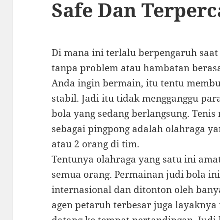
Safe Dan Terperc
Di mana ini terlalu berpengaruh saa
tanpa problem atau hambatan berasal
Anda ingin bermain, itu tentu membu
stabil. Jadi itu tidak mengganggu pa
bola yang sedang berlangsung. Tenis 
sebagai pingpong adalah olahraga ya
atau 2 orang di tim.
Tentunya olahraga yang satu ini amat
semua orang. Permainan judi bola ini
internasional dan ditonton oleh ban
agen petaruh terbesar juga layaknya 