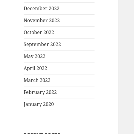
December 2022
November 2022
October 2022
September 2022
May 2022
April 2022
March 2022
February 2022
January 2020