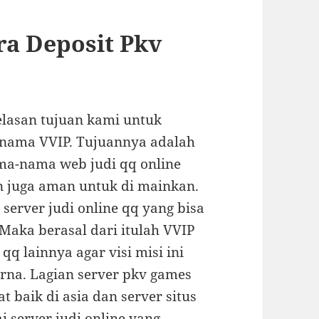
a Deposit Pkv
elasan tujuan kami untuk
nama VVIP. Tujuannya adalah
ma-nama web judi qq online
n juga aman untuk di mainkan.
erver judi online qq yang bisa
aka berasal dari itulah VVIP
q lainnya agar visi misi ini
rna. Lagian server pkv games
t baik di asia dan server situs
 server judi online yang