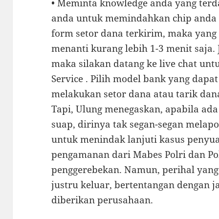
• Meminta knowledge anda yang terda
anda untuk memindahkan chip anda ke
form setor dana terkirim, maka yang
menanti kurang lebih 1-3 menit saja.
maka silakan datang ke live chat u
Service . Pilih model bank yang dapa
melakukan setor dana atau tarik dan
Tapi, Ulung menegaskan, apabila ada
suap, dirinya tak segan-segan melapo
untuk menindak lanjuti kasus penyuap
pengamanan dari Mabes Polri dan Po
penggerebekan. Namun, perihal yang 
justru keluar, bertentangan dengan
diberikan perusahaan.