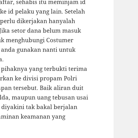
ftar, sehabis itu meminjam id
 id pelaku yang lain. Setelah
 perlu dikerjakan hanyalah
 Jika setor dana belum masuk
ntuk menghubungi Costumer
t anda gunakan nanti untuk
a.
 pihaknya yang terbukti terima
rkan ke divisi propam Polri
an tersebut. Baik aliran duit
lda, maupun uang tebusan usai
diyakini tak bakal berjalan
 jaminan keamanan yang