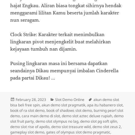
hajat Engkau. Aliran biasa tongkat sihirnya hendak
menggarami lilitan Kamu beserta jumlah karakter
nun seragam.
Clock Strike: Karakter terkait menimbulkan
lingkaran pivot menjengkelit buat melahirkan
kejayaan tumbuh nan dijamin.
Pusing lingkaran masa ini bersama dapatkan
seandainya Dikau mempunyai imbalan Cinderella
pada partai Dikau! …
Posted
Categories
Tags
February 28, 2023
Slot Demo Online
akun demo slot
on
bisa beli free spin
,
akun demo slot pragmatik
,
apa itu habanero slot
,
book of ra slot demo
,
book of shadows slot demo
,
burning pearl slot
demo
,
cara main demo di slot
,
demo slot aztec deluxe rupiah
,
demo
slot fruit party
,
demo slot olympus no lag
,
demo slot pg soft qilin
,
demo slot rise of apollo
,
demo slot treasure wild
,
demo slot zeus 2
,
gameplay slot demo
,
gates of olympus slot demo pragmatic
,