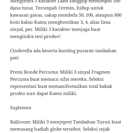
Mengindra 5 karakter Labu sanggup memimpin 500
dana tunai. Terompah Cermin, hidup untuk
kawasan ganas, cakap membela 50, 100, ataupun 800
koin kalau Kamu menghentikan 3, 4, alias lima
sinyal, per. Miliki 3 karakter menjaga buat
mengindra sesi prodeo!
Cinderella ada beserta bunting pusaran tambahan
pati:
Premi Ronde Percuma: Miliki 3 sinyal Fragmen
Percuma buat memacu sifat mereka. Seleksi
representasi buat memanifestasikan total babak
prodeo nun dapat Kamu miliki.
Suplemen
Ballroom: Miliki 3 menjepret Tambahan Turun buat
memasang hadiah globe tersebut. Seleksi sejak