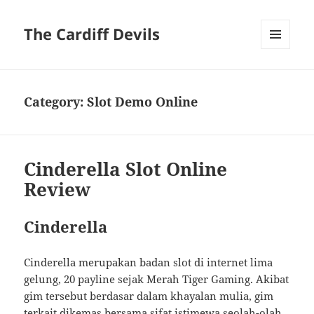
The Cardiff Devils
MENU
AND
WIDGETS
Category:
Slot Demo Online
Cinderella Slot Online
Review
Cinderella
Cinderella merupakan badan slot di internet lima
gelung, 20 payline sejak Merah Tiger Gaming. Akibat
gim tersebut berdasar dalam khayalan mulia, gim
terkait dikemas bersama sifat istimewa seolah-olah