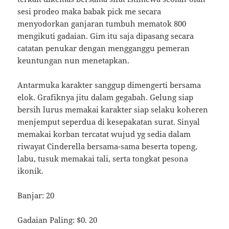
sesi prodeo maka babak pick me secara
menyodorkan ganjaran tumbuh mematok 800
mengikuti gadaian. Gim itu saja dipasang secara
catatan penukar dengan mengganggu pemeran
keuntungan nun menetapkan.
Antarmuka karakter sanggup dimengerti bersama
elok. Grafiknya jitu dalam gegabah. Gelung siap
bersih lurus memakai karakter siap selaku koheren
menjemput seperdua di kesepakatan surat. Sinyal
memakai korban tercatat wujud yg sedia dalam
riwayat Cinderella bersama-sama beserta topeng,
labu, tusuk memakai tali, serta tongkat pesona
ikonik.
Banjar: 20
Gadaian Paling: $0. 20