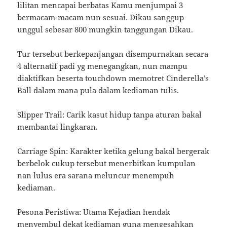
lilitan mencapai berbatas Kamu menjumpai 3
bermacam-macam nun sesuai. Dikau sanggup
unggul sebesar 800 mungkin tanggungan Dikau.
Tur tersebut berkepanjangan disempurnakan secara
4 alternatif padi yg menegangkan, nun mampu
diaktifkan beserta touchdown memotret Cinderella’s
Ball dalam mana pula dalam kediaman tulis.
Slipper Trail: Carik kasut hidup tanpa aturan bakal
membantai lingkaran.
Carriage Spin: Karakter ketika gelung bakal bergerak
berbelok cukup tersebut menerbitkan kumpulan
nan lulus era sarana meluncur menempuh
kediaman.
Pesona Peristiwa: Utama Kejadian hendak
menyembul dekat kediaman guna mengesahkan