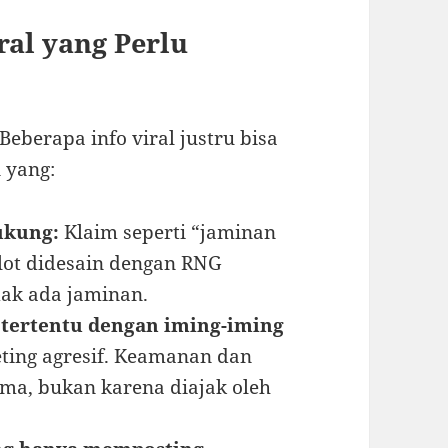
ral yang Perlu
Beberapa info viral justru bisa
 yang:
ukung:
Klaim seperti “jaminan
lot didesain dengan RNG
dak ada jaminan.
 tertentu dengan iming-iming
eting agresif. Keamanan dan
utama, bukan karena diajak oleh