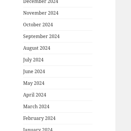
December 2024
November 2024
October 2024
September 2024
August 2024
July 2024
June 2024
May 2024
April 2024
March 2024
February 2024
January 2024