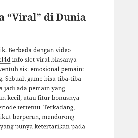
“Viral” di Dunia
nik. Berbeda dengan video
el4d
info slot viral biasanya
entuh sisi emosional pemain:
. Sebuah game bisa tiba-tiba
a jadi ada pemain yang
 kecil, atau fitur bonusnya
riode tertentu. Terkadang,
a ikut berperan, mendorong
g yang punya ketertarikan pada