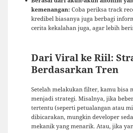
Berasal dari akun-akun anonim y
kemenangan:
Coba periksa track rec
kredibel biasanya juga berbagi info
cerita kekalahan juga, agar lebih be
Dari Viral ke Riil: S
Berdasarkan Tren
Setelah melakukan filter, kamu bisa 
menjadi strategi. Misalnya, jika be
tertentu (seperti petualangan atau m
dibicarakan, mungkin developer seda
mekanik yang menarik. Atau, jika ya