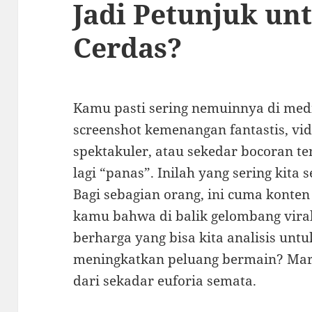
Jadi Petunjuk un
Cerdas?
Kamu pasti sering nemuinnya di media
screenshot kemenangan fantastis, vi
spektakuler, atau sekedar bocoran te
lagi “panas”. Inilah yang sering kita 
Bagi sebagian orang, ini cuma konten
kamu bahwa di balik gelombang virali
berharga yang bisa kita analisis un
meningkatkan peluang bermain? Mari 
dari sekadar euforia semata.