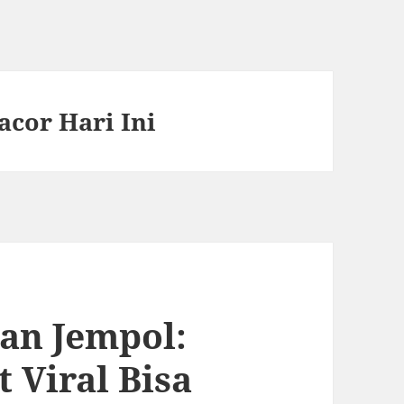
acor Hari Ini
an Jempol:
 Viral Bisa