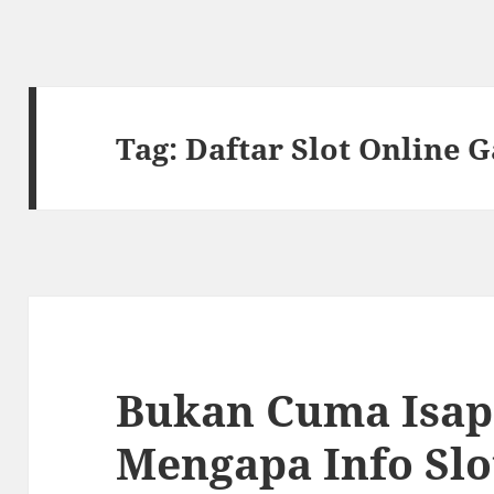
Tag:
Daftar Slot Online G
Bukan Cuma Isap
Mengapa Info Slot