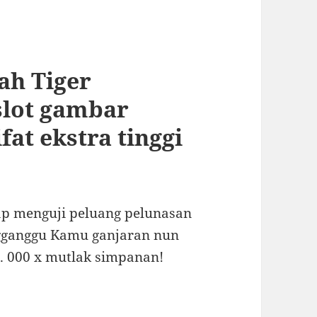
ah Tiger
slot gambar
at ekstra tinggi
iap menguji peluang pelunasan
ngganggu Kamu ganjaran nun
 000 x mutlak simpanan!