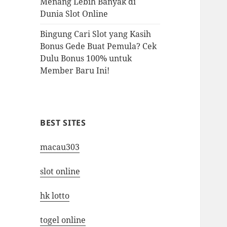
Menang Lebih Banyak di
Dunia Slot Online
Bingung Cari Slot yang Kasih
Bonus Gede Buat Pemula? Cek
Dulu Bonus 100% untuk
Member Baru Ini!
BEST SITES
macau303
slot online
hk lotto
togel online