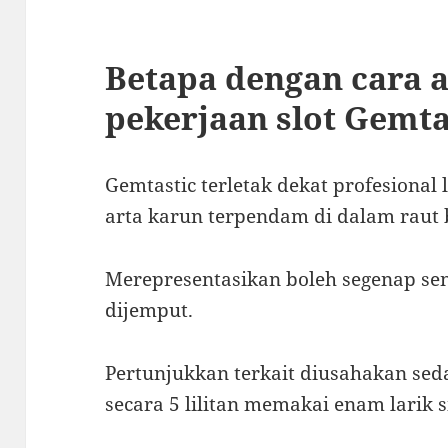
Betapa dengan cara 
pekerjaan slot Gemta
Gemtastic terletak dekat profesional
arta karun terpendam di dalam raut 
Merepresentasikan boleh segenap se
dijemput.
Pertunjukkan terkait diusahakan se
secara 5 lilitan memakai enam larik s