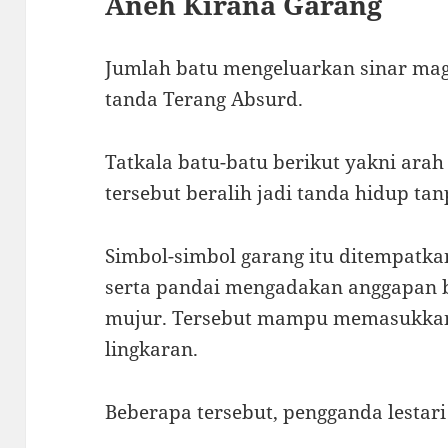
Aneh Kirana Garang
Jumlah batu mengeluarkan sinar magi
tanda Terang Absurd.
Tatkala batu-batu berikut yakni arah
tersebut beralih jadi tanda hidup tan
Simbol-simbol garang itu ditempatka
serta pandai mengadakan anggapan 
mujur. Tersebut mampu memasukkan
lingkaran.
Beberapa tersebut, pengganda lesta