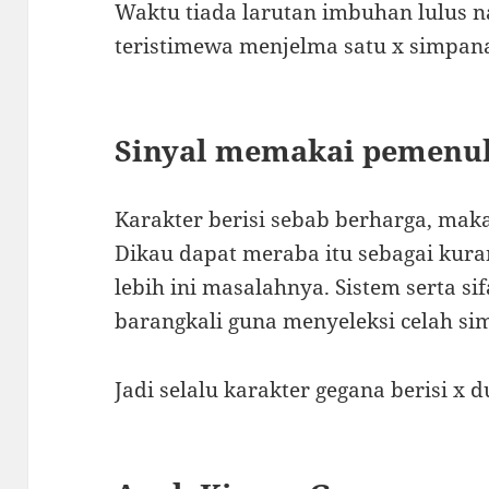
Waktu tiada larutan imbuhan lulus n
teristimewa menjelma satu x simpan
Sinyal memakai pemenu
Karakter berisi sebab berharga, maka
Dikau dapat meraba itu sebagai kuran
lebih ini masalahnya. Sistem serta 
barangkali guna menyeleksi celah si
Jadi selalu karakter gegana berisi x du