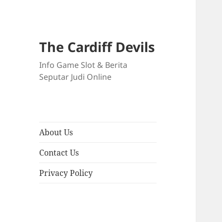
The Cardiff Devils
Info Game Slot & Berita
Seputar Judi Online
About Us
Contact Us
Privacy Policy