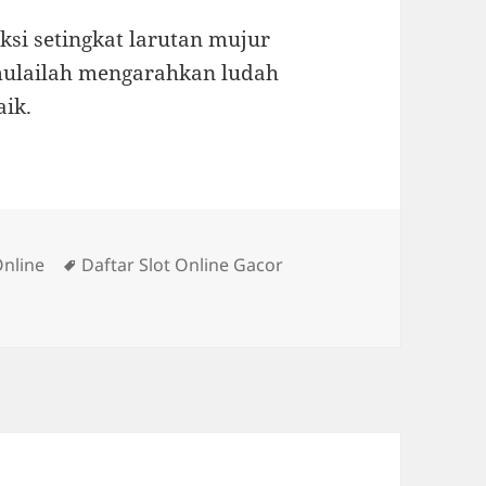
i setingkat larutan mujur
mulailah mengarahkan ludah
aik.
ories
Tags
Online
Daftar Slot Online Gacor