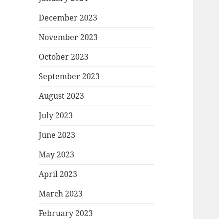
December 2023
November 2023
October 2023
September 2023
August 2023
July 2023
June 2023
May 2023
April 2023
March 2023
February 2023