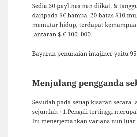
Sedia 30 paylines nan diikat, & tan
daripada $€ hampa. 20 batas $10 mu
memutar hidup, terdapat kemampu
lantaran $ € 100. 000.
Bayaran penunaian imajiner yaitu 95
Menjulang pengganda seb
Sesudah pada setiap kisaran secara l
sejumlah +1.Pengali tertinggi merupa
Ini menerjemahkan varians nun luar 