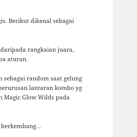
s. Berikut dikenal sebagai
 daripada rangkaian juara,
pa aturan.
n sebagai random saat gelung
berurusan lantaran kombo yg
 Magic Glow Wilds pada
ri berkembang…