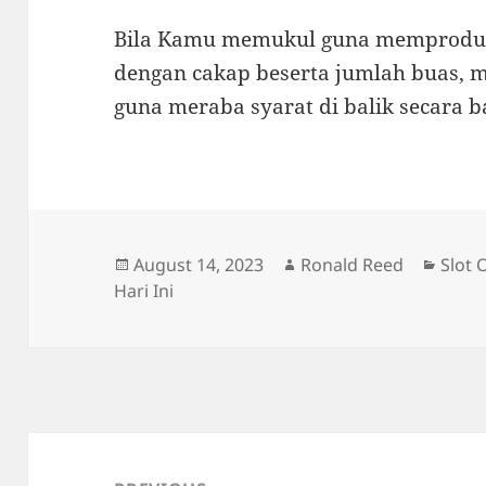
Bila Kamu memukul guna memproduks
dengan cakap beserta jumlah buas, 
guna meraba syarat di balik secara b
Posted
Author
Categ
August 14, 2023
Ronald Reed
Slot 
on
Hari Ini
Post
navigation