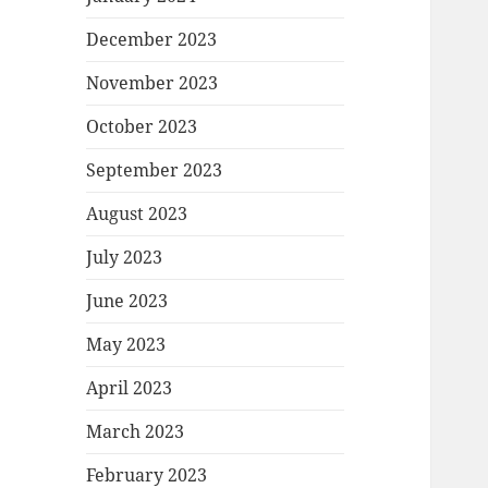
December 2023
November 2023
October 2023
September 2023
August 2023
July 2023
June 2023
May 2023
April 2023
March 2023
February 2023