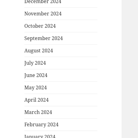
December 2024
November 2024
October 2024
September 2024
August 2024
July 2024
June 2024
May 2024
April 2024
March 2024
February 2024
January 2024