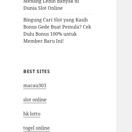
Menang Lebih Banyak di
Dunia Slot Online
Bingung Cari Slot yang Kasih
Bonus Gede Buat Pemula? Cek
Dulu Bonus 100% untuk
Member Baru Ini!
BEST SITES
macau303
slot online
hk lotto
togel online