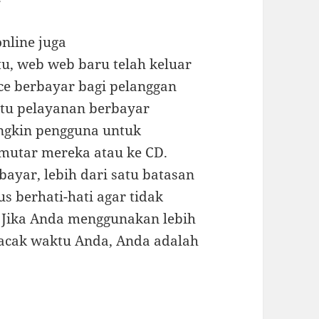
nline juga
itu, web web baru telah keluar
ice berbayar bagi pelanggan
tu pelayanan berbayar
ungkin pengguna untuk
mutar mereka atau ke CD.
yar, lebih dari satu batasan
s berhati-hati agar tidak
 Jika Anda menggunakan lebih
lacak waktu Anda, Anda adalah