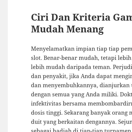
Ciri Dan Kriteria Ga
Mudah Menang
Menyelamatkan impian tiap tiap pe
slot. Benar-benar mudah, tetapi lebi
lebih mudah daripada teman. Perjudi
dan penyakit, jika Anda dapat meng
dan menyembuhkannya, dianjurkan
dengan semua yang Anda miliki. Dokt
infektivitas bersama membombardirn
dosis tinggi. Sekarang banyak orang
duit yang berkaitan dengannya. Seju
sebagai hadiah di tiap-tiap turnamen