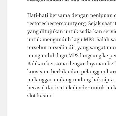
Hati-hati bersama dengan penipuan o
restorechestercounty.org. Sejak saat 
yang ditujukan untuk sedia kan serv
untuk mengunduh lagu MP3. Salah sa
tersebut tersedia di , yang sangat m
mengunduh lagu MP3 langsung ke pe
Bahkan bersama dengan layanan berba
konsisten berlaku dan pelanggan haru
melanggar undang-undang hak cipta.
berasal dari satu kalender untuk me
slot kasino.