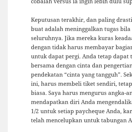
cobalah versus ia ingin lebih dulu su
Keputusan terakhir, dan paling drast
buat adalah meninggalkan tugas bil
seluruhnya. Jika mereka kuras kea
dengan tidak harus membayar bagian
untuk dapat pergi. Anda tetap dapa
bersama dengan cinta dan pengertian
pendekatan “cinta yang tangguh”. S
ini, harus membeli tiket sendiri, teta
biasa. Saya harus mengurus angka-an
mendapatkan diri Anda mengendalik
1/2 untuk setiap paycheque Anda, ka
telah mencelupkan untuk tabungan 