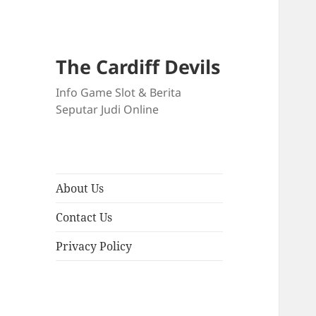
The Cardiff Devils
Info Game Slot & Berita
Seputar Judi Online
About Us
Contact Us
Privacy Policy