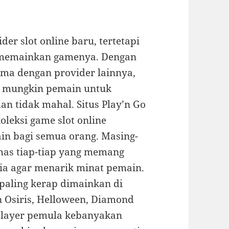
er slot online baru, tertetapi
m memainkan gamenya. Dengan
ama dengan provider lainnya,
at mungkin pemain untuk
n tidak mahal. Situs Play’n Go
oleksi game slot online
n bagi semua orang. Masing-
has tiap-tiap yang memang
sia agar menarik minat pemain.
 paling kerap dimainkan di
n Osiris, Helloween, Diamond
 player pemula kebanyakan