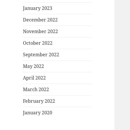
January 2023
December 2022
November 2022
October 2022
September 2022
May 2022
April 2022
March 2022
February 2022
January 2020