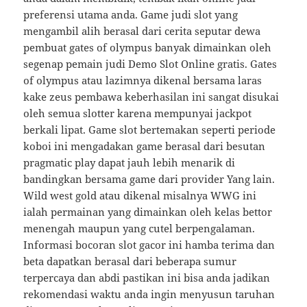
preferensi utama anda. Game judi slot yang
mengambil alih berasal dari cerita seputar dewa
pembuat gates of olympus banyak dimainkan oleh
segenap pemain judi Demo Slot Online gratis. Gates
of olympus atau lazimnya dikenal bersama laras
kake zeus pembawa keberhasilan ini sangat disukai
oleh semua slotter karena mempunyai jackpot
berkali lipat. Game slot bertemakan seperti periode
koboi ini mengadakan game berasal dari besutan
pragmatic play dapat jauh lebih menarik di
bandingkan bersama game dari provider Yang lain.
Wild west gold atau dikenal misalnya WWG ini
ialah permainan yang dimainkan oleh kelas bettor
menengah maupun yang cutel berpengalaman.
Informasi bocoran slot gacor ini hamba terima dan
beta dapatkan berasal dari beberapa sumur
terpercaya dan abdi pastikan ini bisa anda jadikan
rekomendasi waktu anda ingin menyusun taruhan