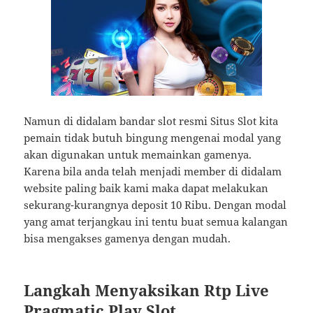
Namun di didalam bandar slot resmi Situs Slot kita
pemain tidak butuh bingung mengenai modal yang
akan digunakan untuk memainkan gamenya.
Karena bila anda telah menjadi member di didalam
website paling baik kami maka dapat melakukan
sekurang-kurangnya deposit 10 Ribu. Dengan modal
yang amat terjangkau ini tentu buat semua kalangan
bisa mengakses gamenya dengan mudah.
Langkah Menyaksikan Rtp Live
Pragmatic Play Slot