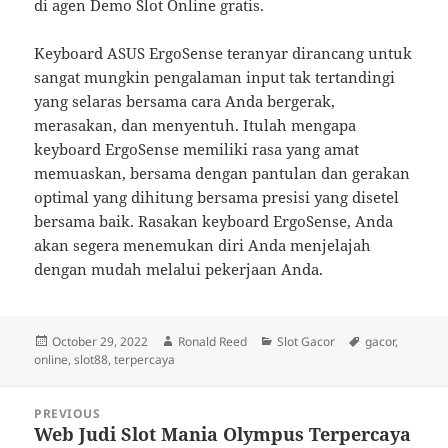
di agen Demo Slot Online gratis.
Keyboard ASUS ErgoSense teranyar dirancang untuk
sangat mungkin pengalaman input tak tertandingi
yang selaras bersama cara Anda bergerak,
merasakan, dan menyentuh. Itulah mengapa
keyboard ErgoSense memiliki rasa yang amat
memuaskan, bersama dengan pantulan dan gerakan
optimal yang dihitung bersama presisi yang disetel
bersama baik. Rasakan keyboard ErgoSense, Anda
akan segera menemukan diri Anda menjelajah
dengan mudah melalui pekerjaan Anda.
Posted
Author
Categories
Tags
October 29, 2022
Ronald Reed
Slot Gacor
gacor
,
on
online
,
slot88
,
terpercaya
Post
PREVIOUS
navigation
Web Judi Slot Mania Olympus Terpercaya
Previous