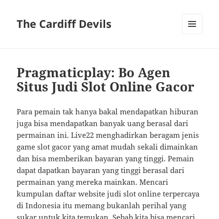
The Cardiff Devils
MENU
AND
WIDGETS
Pragmaticplay: Bo Agen
Situs Judi Slot Online Gacor
Para pemain tak hanya bakal mendapatkan hiburan
juga bisa mendapatkan banyak uang berasal dari
permainan ini. Live22 menghadirkan beragam jenis
game slot gacor yang amat mudah sekali dimainkan
dan bisa memberikan bayaran yang tinggi. Pemain
dapat dapatkan bayaran yang tinggi berasal dari
permainan yang mereka mainkan. Mencari
kumpulan daftar website judi slot online terpercaya
di Indonesia itu memang bukanlah perihal yang
sukar untuk kita temukan, Sebab kita bisa mencari