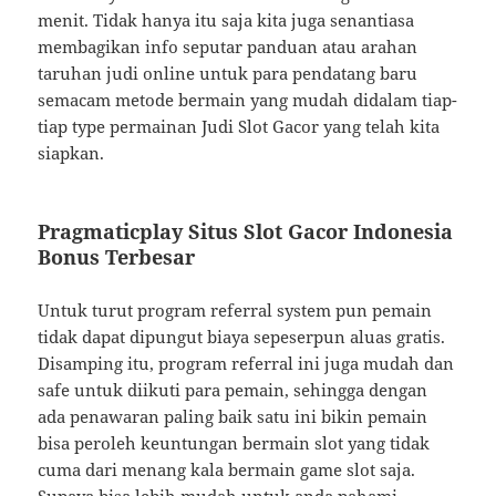
menit. Tidak hanya itu saja kita juga senantiasa
membagikan info seputar panduan atau arahan
taruhan judi online untuk para pendatang baru
semacam metode bermain yang mudah didalam tiap-
tiap type permainan Judi Slot Gacor yang telah kita
siapkan.
Pragmaticplay Situs Slot Gacor Indonesia
Bonus Terbesar
Untuk turut program referral system pun pemain
tidak dapat dipungut biaya sepeserpun aluas gratis.
Disamping itu, program referral ini juga mudah dan
safe untuk diikuti para pemain, sehingga dengan
ada penawaran paling baik satu ini bikin pemain
bisa peroleh keuntungan bermain slot yang tidak
cuma dari menang kala bermain game slot saja.