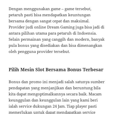
Dengan menggunakan game – game tersebut,
petaruh pasti bisa mendapatkan keuntungan
bersama dengan sangat cepat dan maksimal.
Provider judi online Dream Gaming juga bisa jadi di
antara pilihan utama para petaruh di Indoensia.
Selain permainan yang canggih dan modern, banyak
pula bonus yang disediakan dan bisa dimenangkan
oleh pengguna provider tersebut.
Pilih Mesin Slot Bersama Bonus Terbesar
Bonus dan promo ini menjadi salah satunya sumber
pendapatan yang menjanjikan dan beruntung bila
kita dapat mengoptimalkannya secara baik. Macam
keunggulan dan keunggulan lain yang kami beri
ialah service dukungan 24 Jam. Tiap player pasti
memerlukan untuk dapat mendapatkan service